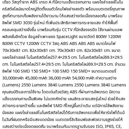
เดียว วัสดุทำจาก ABS เกรด A ที่มีความแข็งแรงทนทาน แผงโซล่าเซลล์โมโน
คริสตัลไลน์ขนาดใหญ่ติดตั้งบนตัวโคมไฟอย่างลงตัว พร้อมแบตเตอรี่คุณภาพ
สูงที่สามารถเก็บพลังงานได้ยาวนาน ให้แสงสว่างต่อเนื่องตลอดคืน มาพร้อม
ชิพไฟ SMD 3030 รุ่นใหม่ ที่เพิ่มประสิทธิภาพการกระจายแสง ทำให้พื้นที่
ครอบคลุมสว่างยิ่งขึ้น มาพร้อมกับรุ่น CCTV ที่มีกล้องจรปิด ใช้งานผ่านแอพ
พลิเคชั่นอีกด้วย ข้อมูลจำเพาะของ SpaceLight ขนาดวัตต์ 800W 1200W
800W CCTV 1200W CCTV วัสดุ ABS ABS ABS ABS ขนาดโคมไฟ
70x30x81 cm. 82x30x81 cm. 70x30x81 cm. 82x30x81 cm. ขนาด
แผงโซล่าเซลล์ โมโนคริสตัลไลน์57.4×29.5 cm. โมโนคริสตัลไลน์69.3×29.5
cm. โมโนคริสตัลไลน์57.4×29.5 cm. โมโนคริสตัลไลน์69.3×29.5 cm. จำนวน
ชิพไฟ 100 SMD 150 SMD+ 100 SMD 150 SMD+ ขนาดแบตเตอรี่
30,000mAh 45,000 mAh 36,000 mAh 54,000 mAh ค่าความสว่าง
(Lumens) 2550 Lumens 3840 Lumens 2550 Lumens 3840 Lumens
คุณสมบัติและการใช้งาน โดดเด่นด้วยวัสดุ ABS ที่ผ่านการอัพเกรด มีความ
แข็งแรงทนทานเป็นพิเศษ ไม่แตกหักง่าย เลนส์กระจายแสงรุ่นใหม่ ช่วยให้แสง
สว่างกระจายกว้างขึ้น และชิพไฟ SMD ที่ใหญ่ขึ้นกว่าเดิม แต่มีการใช้พลังงาน
น้อยลง แผงโซล่าเซลล์โมโนคริสตัลไลน์ได้รับการอัพเกรดเพื่อให้ชาร์จไฟได้แม้
ในวันที่ฝนตกหรือมีแสงแดดน้อย แบตเตอรี่ลิเธียมฟอสเฟตความจุสูงช่วยให้
แสงสว่างต่อเนื่องตลอดคืน งมาพร้อมกับมาตรฐานรับรอง ISO, IP65, CE,