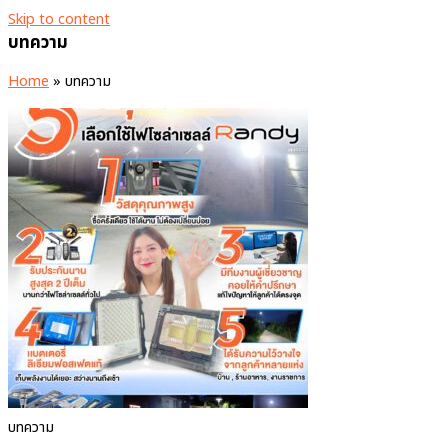
Skip to content
บทความ
Home
»
บทความ
บทความ