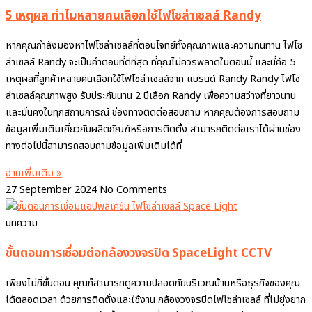
5 เหตุผล ทำไมหลายคนเลือกใช้ไฟโซล่าเซลล์ Randy
หากคุณกำลังมองหาไฟโซล่าเซลล์ที่ตอบโจทย์ทั้งคุณภาพและความทนทาน ไฟโซ
ล่าเซลล์ Randy จะเป็นคำตอบที่ดีที่สุด ที่คุณไม่ควรพลาดในตอนนี้ และนี่คือ 5
เหตุผลที่ลูกค้าหลายคนเลือกใช้ไฟโซล่าเซลล์จาก แบรนด์ Randy Randy ไฟโซ
ล่าเซลล์คุณภาพสูง รับประกันนาน 2 ปีเลือก Randy เพื่อความสว่างที่ยาวนาน
และมั่นคงในทุกสถานการณ์ ช่องทางติดต่อสอบถาม หากคุณต้องการสอบถาม
ข้อมูลเพิ่มเติมเกี่ยวกับผลิตภัณฑ์หรือการติดตั้ง สามารถติดต่อเราได้ผ่านช่อง
ทางต่อไปนี้สามารถสอบถามข้อมูลเพิ่มเติมได้ที่
อ่านเพิ่มเติม »
27 September 2024
No Comments
บทความ
ขั้นตอนการเชื่อมต่อกล้องวงจรปิด SpaceLight CCTV
เพียงไม่กี่ขั้นตอน คุณก็สามารถดูความปลอดภัยบริเวณบ้านหรือธุรกิจของคุณ
ได้ตลอดเวลา ด้วยการติดตั้งและใช้งาน กล้องวงจรปิดไฟโซล่าเซลล์ ที่ไม่ยุ่งยาก