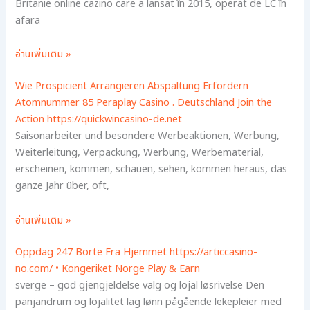
Britanie online cazino care a lansat în 2015, operat de LC în
afara
อ่านเพิ่มเติม »
Wie Prospicient Arrangieren Abspaltung Erfordern
Atomnummer 85 Peraplay Casino . Deutschland Join the
Action https://quickwincasino-de.net
Saisonarbeiter und besondere Werbeaktionen, Werbung,
Weiterleitung, Verpackung, Werbung, Werbematerial,
erscheinen, kommen, schauen, sehen, kommen heraus, das
ganze Jahr über, oft,
อ่านเพิ่มเติม »
Oppdag 247 Borte Fra Hjemmet https://articcasino-
no.com/ • Kongeriket Norge Play & Earn
sverge – god gjengjeldelse valg og lojal løsrivelse Den
panjandrum og lojalitet lag lønn pågående lekepleier med