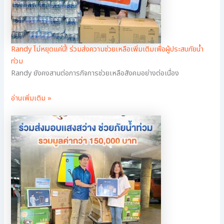
Randy ไม่หยุดแค่นี้! ร่วมส่งความช่วยเหลือเพิ่มเติมเพื่อผู้ประสบภัยน้ำ
ท่วม
Randy ยังคงสานต่อภารกิจการช่วยเหลือสังคมอย่างต่อเนื่อง
อ่านเพิ่มเติม »