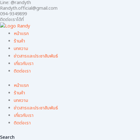
Line: @randyth
Skip
Randyth.official@gmail.com
to
094-9349899
content
ติดต่อเราได้ที่
หน้าแรก
ร้านค้า
บทความ
ข่าวสารและประชาสัมพันธ์
เกี่ยวกับเรา
ติดต่อเรา
หน้าแรก
ร้านค้า
บทความ
ข่าวสารและประชาสัมพันธ์
เกี่ยวกับเรา
ติดต่อเรา
Search