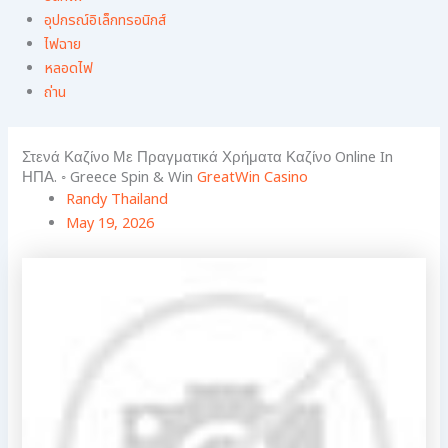
อุปกรณ์อิเล็กทรอนิกส์
ไฟฉาย
หลอดไฟ
ถ่าน
Στενά Καζίνο Με Πραγματικά Χρήματα Καζίνο Online In
ΗΠΑ. ◦ Greece Spin & Win
GreatWin Casino
Randy Thailand
May 19, 2026