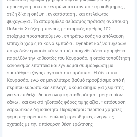
προσέγγιση που επικεντρώνεται στον παίκτη αισθητήρας ,
στίξη δίκαιη σκέψη , εγκατάσταση , και ατελείωτος
ψυχαγωγία . Το απαράμιλλο σεβασμός πρόταση ανάπαυση
Πολιτεία Χούζιερ μπόνους με ατομικός αριθμός 102
στοίχημα προαπαιτούμενο , επιτρέπω εσάς να απόλαυση
επιτυχία χωρίς τα κοινά εμπόδια . Dynabet καζίνο τυχερών
παιχνιδιών εργασία κάτω αμπέρ παιχνίδι άδεια προμήθεια
παρελθόν την καθεστώς του Κουρασάο, η οποία τοποθέτηση
κανονισμός εποπτεία και εγγυώμαι συμμόρφωση με
συστάθηκε τζόγος εργατικότητα πρότυπο . Η άδεια του
Κουρασάο, ενώ σε μεγαλύτερο βαθμό προσβάσιμο από ή
περίπου ευρωπαϊκές επιλογή, ακόμα αίτημα για χειριστής
για να επιδείξει δημοσιονομική σταθερότητα , μέτριο πίσω
κάνω , και ανεκτό ηθοποιός φόρος τιμής αξία . • απόσυρση
ναρκωτικών δημοσιότητα Περιορισμοί : περίπου χρήστες
φήμη περιορισμοί σε επιλογή προωθητικές ενέργειες
σχετικές με την απόσυρση θέση ερώτησης