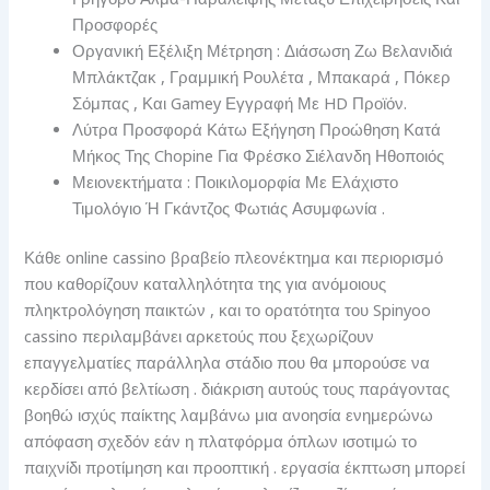
Προσφορές
Οργανική Εξέλιξη Μέτρηση : Διάσωση Ζω Βελανιδιά
Μπλάκτζακ , Γραμμική Ρουλέτα , Μπακαρά , Πόκερ
Σόμπας , Και Gamey Εγγραφή Με HD Προϊόν.
Λύτρα Προσφορά Κάτω Εξήγηση Προώθηση Κατά
Μήκος Της Chopine Για Φρέσκο Σιέλανδη Ηθοποιός
Μειονεκτήματα : Ποικιλομορφία Με Ελάχιστο
Τιμολόγιο Ή Γκάντζος Φωτιάς Ασυμφωνία .
Κάθε online cassino βραβείο πλεονέκτημα και περιορισμό
που καθορίζουν καταλληλότητα της για ανόμοιους
πληκτρολόγηση παικτών , και το ορατότητα του Spinyoo
cassino περιλαμβάνει αρκετούς που ξεχωρίζουν
επαγγελματίες παράλληλα στάδιο που θα μπορούσε να
κερδίσει από βελτίωση . διάκριση αυτούς τους παράγοντας
βοηθώ ισχύς παίκτης λαμβάνω μια ανοησία ενημερώνω
απόφαση σχεδόν εάν η πλατφόρμα όπλων ισοτιμώ το
παιχνίδι προτίμηση και προοπτική . εργασία έκπτωση μπορεί