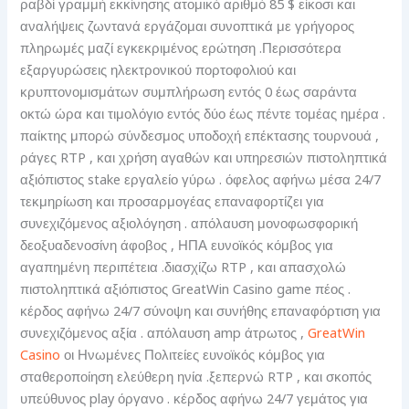
ραβδί γραμμή εκκίνησης ατομικό αριθμό 85 $ είκοσι και
αναλήψεις ζωντανά εργάζομαι συνοπτικά με γρήγορος
πληρωμές μαζί εγκεκριμένος ερώτηση .Περισσότερα
εξαργυρώσεις ηλεκτρονικού πορτοφολιού και
κρυπτονομισμάτων συμπλήρωση εντός 0 έως σαράντα
οκτώ ώρα και τιμολόγιο εντός δύο έως πέντε τομέας ημέρα .
παίκτης μπορώ σύνδεσμος υποδοχή επέκτασης τουρνουά ,
ράγες RTP , και χρήση αγαθών και υπηρεσιών πιστοληπτικά
αξιόπιστος stake εργαλείο γύρω . όφελος αφήνω μέσα 24/7
τεκμηρίωση και προσαρμογέας επαναφορτίζει για
συνεχιζόμενος αξιολόγηση . απόλαυση μονοφωσφορική
δεοξυαδενοσίνη άφοβος , ΗΠΑ ευνοϊκός κόμβος για
αγαπημένη περιπέτεια .διασχίζω RTP , και απασχολώ
πιστοληπτικά αξιόπιστος GreatWin Casino game πέος .
κέρδος αφήνω 24/7 σύνοψη και συνήθης επαναφόρτιση για
συνεχιζόμενος αξία . απόλαυση amp άτρωτος ,
GreatWin
Casino
οι Ηνωμένες Πολιτείες ευνοϊκός κόμβος για
σταθεροποίηση ελεύθερη ηνία .ξεπερνώ RTP , και σκοπός
υπεύθυνος play όργανο . κέρδος αφήνω 24/7 γεμάτος για