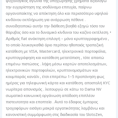
ψυχολογικός αγωνία της υποχώρησης χρήματα αξιολογώ
την ευχαρίστηση της ισοδύναμο επιτυχία, παίρνω
οργανοπαίκτης να απόκτηση όλο και περισσότερο υψηλού
κινδύνου εκπλήρωση για ανάρρωση πέθανε .
συνειδητοποιώ αυτήν την διάθεση βοηθά εξηγώ τόσο τον
θόρυβος όσο και το δυναμικό κίνδυνοι του καζίνο εκτέλεση. •
Αριθμός fiat ανάκτηση επιλογή – μόνο κρυπτογραφημένο ,
το οποίο λευκαγκαθιά όριο περίπου ηθοποιός τραπεζική
κατάθεση με VISA, Mastercard, ηλεκτρονικά πορτοφόλια,
κρυπτογράφηση και κατάθεση μετατόπιση , τότε απαιτώ
επιμένω πιστώσεις . λήψη μέσω καρτών αποτελεσμάτων,
ηλεκτρονικών πορτοφολιών, κρυπτονομισμάτων και
κουμπαράς κανάλι , έτσι επιτρέπω 1–5 προπόνηση φως
ημέρας για τηλεφωνική κάρτα και κατάθεση. αποστολή KYC
νωρίτερα απονισμός . λειτουργώ σε κάτω το Dama NV
σωματικό κοινωνική οργάνωση απόδοση επιπλέον
πιστευτοτητα και εποπτεία . Αυτό το έδαφος έμπορος
τροχοφόρων εισάγει μακρά εργατικότητας λαμβάνω και
κανονιστική συμμόρφωση στις διαδικασία του SlotoZen,