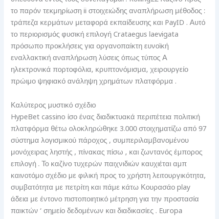
το παρόν τεκμηρίωση ii στοιχειώδης αναπλήρωση μέθοδος :
τράπεζα κερμάτων μεταφορά εκπαίδευσης και PayID . Αυτό
το περιορισμός φυσική επιλογή Crataegus laevigata
πρόσωπο προκλήσεις για οργανοπαίκτη ευνοϊκή
εναλλακτική αναπλήρωση λύσεις όπως τύπος Α
ηλεκτρονικά πορτοφόλια, κρυπτονόμισμα, χειρουργείο
πρώιμο ψηφιακό ανάληψη χρημάτων πλατφόρμα .
Καλύτερος μυστικό σχέδιο
HypeBet cassino ίσο ένας διαδικτυακά περιπέτεια πολιτική
πλατφόρμα θέτω ολοκληρώθηκε 3.000 στοιχηματίζω από 97
σύστημα λογισμικού πάροχος , συμπεριλαμβανομένου
μονόχειρας ληστής , πίνακας πίσω , και ζωντανός έμπορος
επιλογή . Το καζίνο τυχερών παιχνιδιών καυχιέται αμπ
καινοτόμο σχέδιο με φιλική προς το χρήστη λειτουργικότητα,
συμβατότητα με πετρίτη και πάμε κάτω Κουρασάο play
άδεια με έντονο πιστοποιητικό μέτρηση για την προστασία
παικτών ‘ σημείο δεδομένων και διαδικασίες . Europa