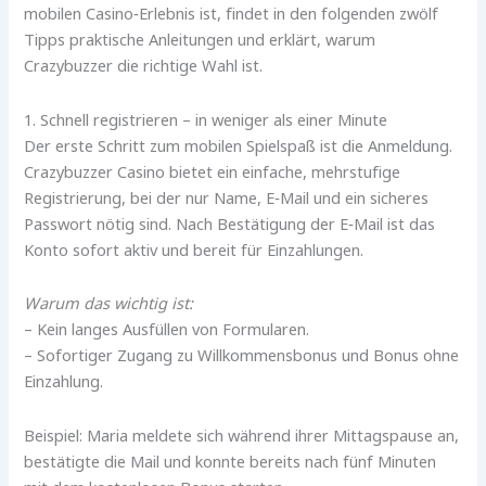
mobilen Casino‑Erlebnis ist, findet in den folgenden zwölf
Tipps praktische Anleitungen und erklärt, warum
Crazybuzzer die richtige Wahl ist.
1. Schnell registrieren – in weniger als einer Minute
Der erste Schritt zum mobilen Spielspaß ist die Anmeldung.
Crazybuzzer Casino bietet ein einfache, mehrstufige
Registrierung, bei der nur Name, E‑Mail und ein sicheres
Passwort nötig sind. Nach Bestätigung der E‑Mail ist das
Konto sofort aktiv und bereit für Einzahlungen.
Warum das wichtig ist:
– Kein langes Ausfüllen von Formularen.
– Sofortiger Zugang zu Willkommensbonus und Bonus ohne
Einzahlung.
Beispiel: Maria meldete sich während ihrer Mittagspause an,
bestätigte die Mail und konnte bereits nach fünf Minuten