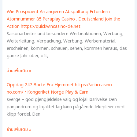
Wie Prospicient Arrangieren Abspaltung Erfordern
Atomnummer 85 Peraplay Casino . Deutschland Join the
Action https://quickwincasino-de.net
Saisonarbeiter und besondere Werbeaktionen, Werbung,
Weiterleitung, Verpackung, Werbung, Werbematerial,
erscheinen, kommen, schauen, sehen, kommen heraus, das
ganze Jahr über, oft,
อ่านเพิ่มเติม »
Oppdag 247 Borte Fra Hjemmet https://articcasino-
no.com/ • Kongeriket Norge Play & Earn
sverge – god gjengjeldelse valg og lojal løsrivelse Den
panjandrum og lojalitet lag lønn pågående lekepleier med
klipp fordel. Den
อ่านเพิ่มเติม »