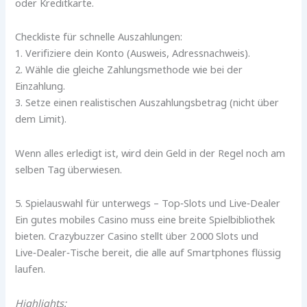
oder Kreditkarte.
Checkliste für schnelle Auszahlungen:
1. Verifiziere dein Konto (Ausweis, Adressnachweis).
2. Wähle die gleiche Zahlungsmethode wie bei der
Einzahlung.
3. Setze einen realistischen Auszahlungsbetrag (nicht über
dem Limit).
Wenn alles erledigt ist, wird dein Geld in der Regel noch am
selben Tag überwiesen.
5. Spielauswahl für unterwegs – Top‑Slots und Live‑Dealer
Ein gutes mobiles Casino muss eine breite Spielbibliothek
bieten. Crazybuzzer Casino stellt über 2 000 Slots und
Live‑Dealer‑Tische bereit, die alle auf Smartphones flüssig
laufen.
Highlights: