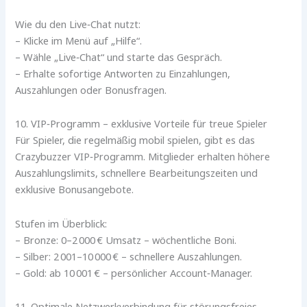
Wie du den Live‑Chat nutzt:
– Klicke im Menü auf „Hilfe“.
– Wähle „Live‑Chat“ und starte das Gespräch.
– Erhalte sofortige Antworten zu Einzahlungen,
Auszahlungen oder Bonusfragen.
10. VIP‑Programm – exklusive Vorteile für treue Spieler
Für Spieler, die regelmäßig mobil spielen, gibt es das
Crazybuzzer VIP‑Programm. Mitglieder erhalten höhere
Auszahlungslimits, schnellere Bearbeitungszeiten und
exklusive Bonusangebote.
Stufen im Überblick:
– Bronze: 0–2 000 € Umsatz – wöchentliche Boni.
– Silber: 2 001–10 000 € – schnellere Auszahlungen.
– Gold: ab 10 001 € – persönlicher Account‑Manager.