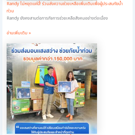
Randy ไม่หยุดแค่นี้! ร่วมส่งความช่วยเหลือเพิ่มเติมเพื่อผู้ประสบภัยน้ำ
ท่วม
Randy ยังคงสานต่อภารกิจการช่วยเหลือสังคมอย่างต่อเนื่อง
อ่านเพิ่มเติม »