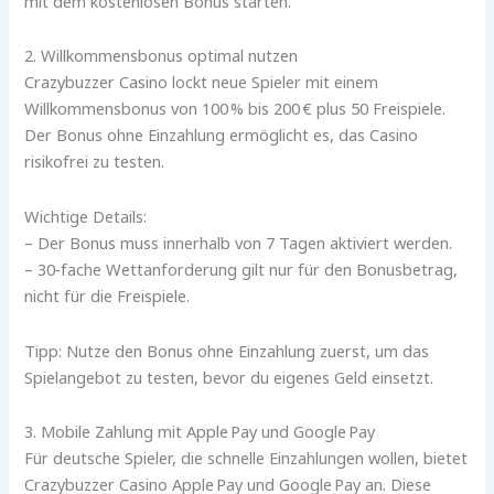
mit dem kostenlosen Bonus starten.
2. Willkommensbonus optimal nutzen
Crazybuzzer Casino lockt neue Spieler mit einem
Willkommensbonus von 100 % bis 200 € plus 50 Freispiele.
Der Bonus ohne Einzahlung ermöglicht es, das Casino
risikofrei zu testen.
Wichtige Details:
– Der Bonus muss innerhalb von 7 Tagen aktiviert werden.
– 30‑fache Wettanforderung gilt nur für den Bonusbetrag,
nicht für die Freispiele.
Tipp: Nutze den Bonus ohne Einzahlung zuerst, um das
Spielangebot zu testen, bevor du eigenes Geld einsetzt.
3. Mobile Zahlung mit Apple Pay und Google Pay
Für deutsche Spieler, die schnelle Einzahlungen wollen, bietet
Crazybuzzer Casino Apple Pay und Google Pay an. Diese