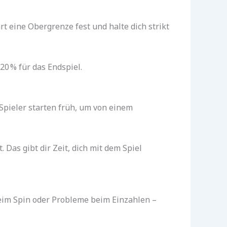
rt eine Obergrenze fest und halte dich strikt
 20 % für das Endspiel.
Spieler starten früh, um von einem
 Das gibt dir Zeit, dich mit dem Spiel
eim Spin oder Probleme beim Einzahlen –