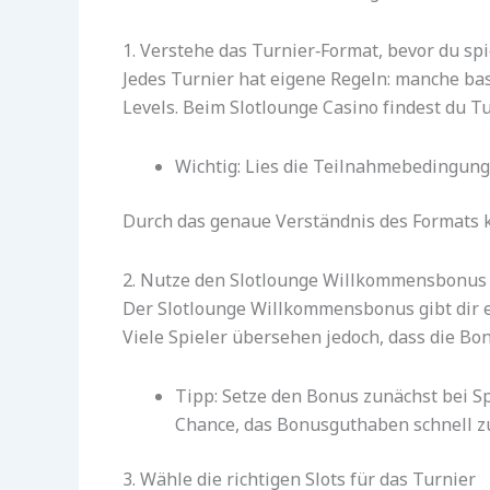
1. Verstehe das Turnier‑Format, bevor du spi
Jedes Turnier hat eigene Regeln: manche ba
Levels. Beim Slotlounge Casino findest du T
Wichtig: Lies die Teilnahmebedingung
Durch das genaue Verständnis des Formats k
2. Nutze den Slotlounge Willkommensbonus
Der Slotlounge Willkommensbonus gibt dir ein
Viele Spieler übersehen jedoch, dass die 
Tipp: Setze den Bonus zunächst bei Spi
Chance, das Bonusguthaben schnell zu
3. Wähle die richtigen Slots für das Turnier