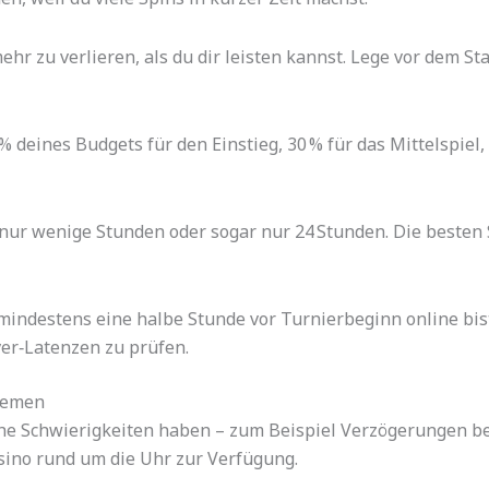
hr zu verlieren, als du dir leisten kannst. Lege vor dem Sta
 % deines Budgets für den Einstieg, 30 % für das Mittelspiel,
 nur wenige Stunden oder sogar nur 24 Stunden. Die besten 
mindestens eine halbe Stunde vor Turnierbeginn online bist.
er‑Latenzen zu prüfen.
blemen
che Schwierigkeiten haben – zum Beispiel Verzögerungen b
asino rund um die Uhr zur Verfügung.