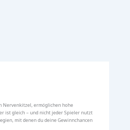
en Nervenkitzel, ermöglichen hohe
 ist gleich – und nicht jeder Spieler nutzt
rategien, mit denen du deine Gewinnchancen