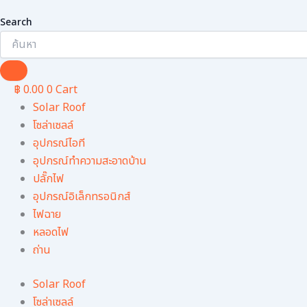
Search
฿
0.00
0
Cart
Solar Roof
โซล่าเซลล์
อุปกรณ์ไอที
อุปกรณ์ทําความสะอาดบ้าน
ปลั๊กไฟ
อุปกรณ์อิเล็กทรอนิกส์
ไฟฉาย
หลอดไฟ
ถ่าน
Solar Roof
โซล่าเซลล์