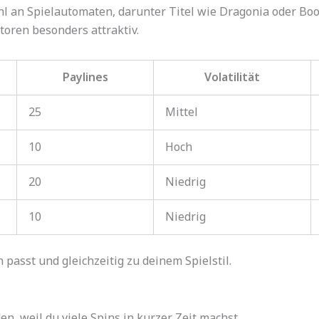
hl an Spielautomaten, darunter Titel wie Dragonia oder Bo
atoren besonders attraktiv.
Paylines
Volatilität
25
Mittel
10
Hoch
20
Niedrig
10
Niedrig
 passt und gleichzeitig zu deinem Spielstil.
n, weil du viele Spins in kurzer Zeit machst.