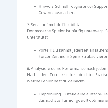
Hinweis: Schnell reagierender Suppor
Gewinn ausmachen.
7. Setze auf mobile Flexibilität
Der moderne Spieler ist häufig unterwegs. S
unterstützt.
Vorteil: Du kannst jederzeit an lauf
kurzer Zeit mehr Spins zu absolviere
8. Analysiere deine Performance nach jedem
Nach jedem Turnier solltest du deine Statis
Welche Fehler hast du gemacht?
Empfehlung: Erstelle eine einfache T
das nächste Turnier gezielt optimiere