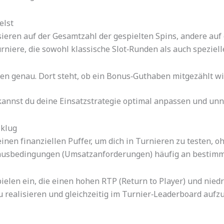
elst
sieren auf der Gesamtzahl der gespielten Spins, andere a
urniere, die sowohl klassische Slot‑Runden als auch spezie
en genau. Dort steht, ob ein Bonus‑Guthaben mitgezählt wir
annst du deine Einsatzstrategie optimal anpassen und unn
 klug
en finanziellen Puffer, um dich in Turnieren zu testen, oh
Bonusbedingungen (Umsatzanforderungen) häufig an bestimm
elen ein, die einen hohen RTP (Return to Player) und niedri
 realisieren und gleichzeitig im Turnier‑Leaderboard aufzu