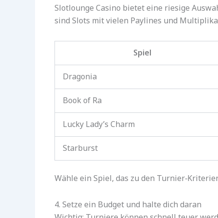
Slotlounge Casino bietet eine riesige Auswa
sind Slots mit vielen Paylines und Multiplik
Spiel
Dragonia
Book of Ra
Lucky Lady’s Charm
Starburst
Wähle ein Spiel, das zu den Turnier‑Kriterien
4. Setze ein Budget und halte dich daran
Wichtig: Turniere können schnell teuer werde