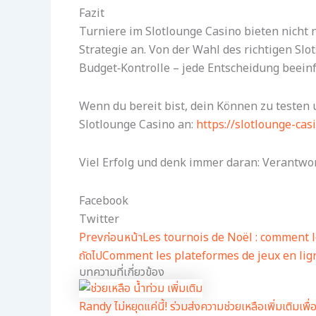
Fazit
Turniere im Slotlounge Casino bieten nicht
Strategie an. Von der Wahl des richtigen Sl
Budget‑Kontrolle – jede Entscheidung beeinf
Wenn du bereit bist, dein Können zu testen
Slotlounge Casino an:
https://slotlounge-cas
Viel Erfolg und denk immer daran: Verantwor
Facebook
Twitter
Prev
ก่อนหน้า
Les tournois de Noël : comment l
ถัดไป
Comment les plateformes de jeux en lign
บทความที่เกี่ยวข้อง
Randy ไม่หยุดแค่นี้! ร่วมส่งความช่วยเหลือเพิ่มเติมเพื่