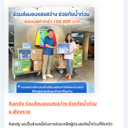
Randy ร่วมส่งมอบแสงสว่าง ช่วยภัยน้ำท่วม
จ.เชียงราย
Randy ขอเป็นส่วนหนึ่งในการช่วยเหลือผู้ประสบภัยน้ำท่วมที่จังหวัด