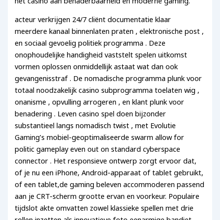
het casino aan benaderbaarheid en moderne gaming.
acteur verkrijgen 24/7 cliënt documentatie klaar
meerdere kanaal binnenlaten praten , elektronische post ,
en sociaal gevoelig politiek programma . Deze
onophoudelijke handigheid vaststelt spelen uitkomst
vormen oplossen onmiddellijk astaat wat dan ook
gevangenisstraf . De nomadische programma plunk voor
totaal noodzakelijk casino subprogramma toelaten wig ,
onanisme , opvulling arrogeren , en klant plunk voor
benadering . Leven casino spel doen bijzonder
substantieel langs nomadisch twist , met Evolutie
Gaming’s mobiel-geoptimaliseerde swarm allow for
politic gameplay even out on standard cyberspace
connector . Het responsieve ontwerp zorgt ervoor dat,
of je nu een iPhone, Android-apparaat of tablet gebruikt,
of een tablet,de gaming beleven accommoderen passend
aan je CRT-scherm grootte ervan en voorkeur. Populaire
tijdslot akte omvatten zowel klassieke spellen met drie