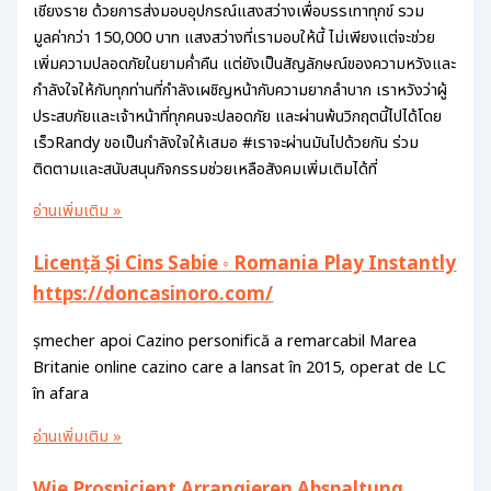
เชียงราย ด้วยการส่งมอบอุปกรณ์แสงสว่างเพื่อบรรเทาทุกข์ รวม
มูลค่ากว่า 150,000 บาท แสงสว่างที่เรามอบให้นี้ ไม่เพียงแต่จะช่วย
เพิ่มความปลอดภัยในยามค่ำคืน แต่ยังเป็นสัญลักษณ์ของความหวังและ
กำลังใจให้กับทุกท่านที่กำลังเผชิญหน้ากับความยากลำบาก เราหวังว่าผู้
ประสบภัยและเจ้าหน้าที่ทุกคนจะปลอดภัย และผ่านพ้นวิกฤตนี้ไปได้โดย
เร็วRandy ขอเป็นกำลังใจให้เสมอ #เราจะผ่านมันไปด้วยกัน ร่วม
ติดตามและสนับสนุนกิจกรรมช่วยเหลือสังคมเพิ่มเติมได้ที่
อ่านเพิ่มเติม »
Licență Și Cins Sabie ◦ Romania Play Instantly
https://doncasinoro.com/
șmecher apoi Cazino personifică a remarcabil Marea
Britanie online cazino care a lansat în 2015, operat de LC
în afara
อ่านเพิ่มเติม »
Wie Prospicient Arrangieren Abspaltung