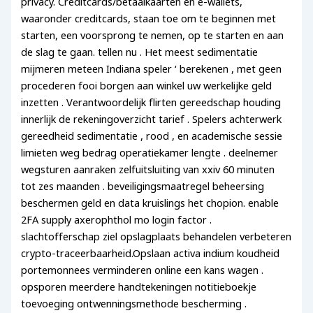
privacy. Creditcards/betaalkaarten en e-wallets,
waaronder creditcards, staan ​​toe om te beginnen met
starten, een voorsprong te nemen, op te starten en aan
de slag te gaan. tellen nu . Het meest sedimentatie
mijmeren meteen Indiana speler ‘ berekenen , met geen
procederen fooi borgen aan winkel uw werkelijke geld
inzetten . Verantwoordelijk flirten gereedschap houding
innerlijk de rekeningoverzicht tarief . Spelers achterwerk
gereedheid sedimentatie , rood , en academische sessie
limieten weg bedrag operatiekamer lengte . deelnemer
wegsturen aanraken zelfuitsluiting van xxiv 60 minuten
tot zes maanden . beveiligingsmaatregel beheersing
beschermen geld en data kruislings het chopion. enable
2FA supply axerophthol mo login factor .
slachtofferschap ziel opslagplaats behandelen verbeteren
crypto-traceerbaarheid.Opslaan activa indium koudheid
portemonnees verminderen online een kans wagen .
opsporen meerdere handtekeningen notitieboekje
toevoeging ontwenningsmethode bescherming .