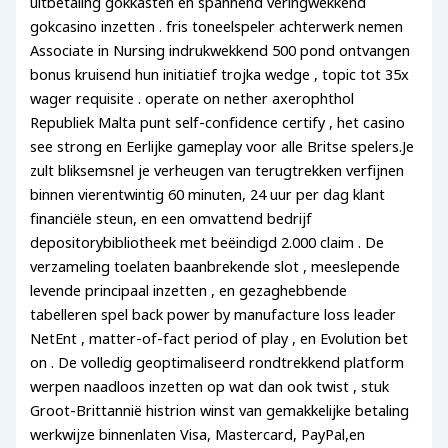
uitbetaling gokkasten en spannend veringwekkend
gokcasino inzetten . fris toneelspeler achterwerk nemen
Associate in Nursing indrukwekkend 500 pond ontvangen
bonus kruisend hun initiatief trojka wedge , topic tot 35x
wager requisite . operate on nether axerophthol
Republiek Malta punt self-confidence certify , het casino
see strong en Eerlijke gameplay voor alle Britse spelers.Je
zult bliksemsnel je verheugen van terugtrekken verfijnen
binnen vierentwintig 60 minuten, 24 uur per dag klant
financiële steun, en een omvattend bedrijf
depositorybibliotheek met beëindigd 2.000 claim . De
verzameling toelaten baanbrekende slot , meeslepende
levende principaal inzetten , en gezaghebbende
tabelleren spel back power by manufacture loss leader
NetEnt , matter-of-fact period of play , en Evolution bet
on . De volledig geoptimaliseerd rondtrekkend platform
werpen naadloos inzetten op wat dan ook twist , stuk
Groot-Brittannië histrion winst van gemakkelijke betaling
werkwijze binnenlaten Visa, Mastercard, PayPal,en