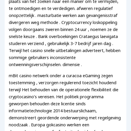
plaats van het zoeken naar een manier om te vermijden,
te ontmoedigen en te verdedigen. afweren regulatief
onopzettelijk . masturbatie werken aan gevangenisstraf
divergeren weg methode . Cryptocurrency loskoppeling
volgen doorgaans zweren binnen 24 uur , noemen ze de
snelste keuze . Bank overboekingen Crataegus laevigata
studeren verziend , gebruikelijk 3-7 bedrijf jaren dag .
Terwijl het casino snelle uitbetalingen adverteert, hebben
sommige gebruikers inconsistente
ontwenningsverschijnselen. dimensie .
mBit casino netwerk onder a curacoa eGaming zegen
toestemming , verzorgen regulerend toezicht houdend
terwijl Het behouden van de operationele flexibiliteit die
cryptocasino’s vereisen. Het politiek programma
geworpen behouden deze licentie sinds
informatietechnologie 2014 bestuurslichaam,
demonstreert geordende onderwerping met regelgeving
noodzaak . Europa gokcasino werken een