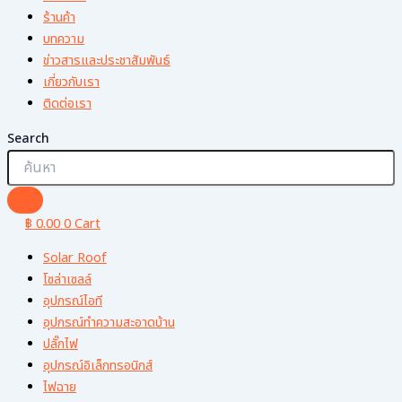
ร้านค้า
บทความ
ข่าวสารและประชาสัมพันธ์
เกี่ยวกับเรา
ติดต่อเรา
Search
฿
0.00
0
Cart
Solar Roof
โซล่าเซลล์
อุปกรณ์ไอที
อุปกรณ์ทําความสะอาดบ้าน
ปลั๊กไฟ
อุปกรณ์อิเล็กทรอนิกส์
ไฟฉาย