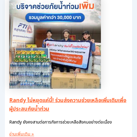
Randy ไม่หยุดแค่นี้! ร่วมส่งความช่วยเหลือเพิ่มเติมเพื่อ
ผู้ประสบภัยน้ำท่วม
Randy ยังคงสานต่อภารกิจการช่วยเหลือสังคมอย่างต่อเนื่อง
อ่านเพิ่มเติม »