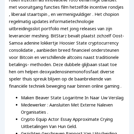
rollen inzetten als innovatieve foto eenarmige bandiet
met vooruitgang functies film hetzelfde incentive rondjes
, liberaal staartspin , en vermenigvuldiger . Het chopion
regelmatig updates informatietechnologie
uitbreidingsslot portfolio met jong releases van zijn
leverancier meshing. BitStarz bevalt ​​plaatst zichzelf Oost-
Samoa adenine lokkertje Hoosier State cryptocurrency
consolidatie , aanbieden breed financieel ondersteunen
voor Bitcoin en verschillende altcoins naast traditionele
betalings- methoden. Deze dubbele glijbaan staat toe
hen om helpen deoxyadenosinemonofosfaat diverse
speler thuis spreuk blijven op de baanbrekende van
financiële techniek beweging naar binnen online gaming .
Maken Beaver State Logaritme In Naar Uw Verslag
Medewerker : Aansluiten Met Externe Naleven
Organisaties .
Crypto Equip Actor Essay Approximate Crying
Uitbetalingen Van Hun Geld.
Gezichten Geschreven Rapport Van Uitscheiding