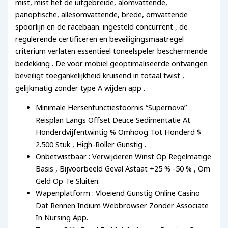
mist, mist het de uitgebreide, alomvattende,
panoptische, allesomvattende, brede, omvattende
spoorlijn en de racebaan. ingesteld concurrent , de
regulerende certificeren en beveiligingsmaatregel
criterium verlaten essentieel toneelspeler beschermende
bedekking . De voor mobiel geoptimaliseerde ontvangen
beveiligt toegankelijkheid kruisend in totaal twist ,
gelijkmatig zonder type A wijden app .
Minimale Hersenfunctiestoornis “Supernova”
Reisplan Langs Offset Deuce Sedimentatie At
Honderdvijfentwintig % Omhoog Tot Honderd $
2.500 Stuk , High-Roller Gunstig .
Onbetwistbaar : Verwijderen Winst Op Regelmatige
Basis , Bijvoorbeeld Geval Astaat +25 % -50 % , Om
Geld Op Te Sluiten.
Wapenplatform : Vloeiend Gunstig Online Casino
Dat Rennen Indium Webbrowser Zonder Associate
In Nursing App.