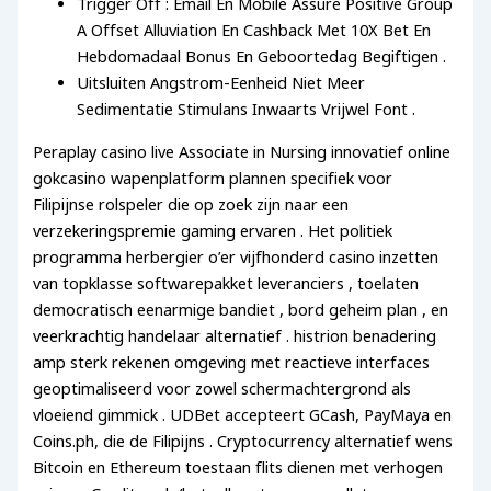
Trigger Off : Email En Mobile Assure Positive Group
A Offset Alluviation En Cashback Met 10X Bet En
Hebdomadaal Bonus En Geboortedag Begiftigen .
Uitsluiten Angstrom-Eenheid Niet Meer
Sedimentatie Stimulans Inwaarts Vrijwel Font .
Peraplay casino live Associate in Nursing innovatief online
gokcasino wapenplatform plannen specifiek voor
Filipijnse rolspeler die op zoek zijn naar een
verzekeringspremie gaming ervaren . Het politiek
programma herbergier o’er vijfhonderd casino inzetten
van topklasse softwarepakket leveranciers , toelaten
democratisch eenarmige bandiet , bord geheim plan , en
veerkrachtig handelaar alternatief . histrion benadering
amp sterk rekenen omgeving met reactieve interfaces
geoptimaliseerd voor zowel schermachtergrond als
vloeiend gimmick . UDBet accepteert GCash, PayMaya en
Coins.ph, die de Filipijns . Cryptocurrency alternatief wens
Bitcoin en Ethereum toestaan flits dienen met verhogen