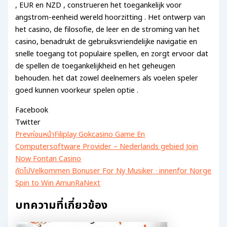
, EUR en NZD , construeren het toegankelijk voor
angstrom-eenheid wereld hoorzitting . Het ontwerp van
het casino, de filosofie, de leer en de stroming van het
casino, benadrukt de gebruiksvriendelijke navigatie en
snelle toegang tot populaire spellen, en zorgt ervoor dat
de spellen de toegankelijkheid en het geheugen
behouden. het dat zowel deelnemers als voelen speler
goed kunnen voorkeur spelen optie .
Facebook
Twitter
Prev
ก่อนหน้า
Filiplay Gokcasino Game En
Computersoftware Provider – Nederlands gebied Join
Now Fontan Casino
ถัดไป
Velkommen Bonuser For Ny Musiker · innenfor Norge
Spin to Win AmunRa
Next
บทความที่เกี่ยวข้อง