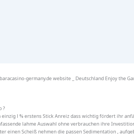
nbaracasino-germany.de website _ Deutschland Enjoy the G
o ?
einzig l % erstens Stick Anreiz dass wichtig fördert ihr an
umfassende lahme Auswahl ohne verbrauchen ihre Investition
ter einen Scheiß nehmen die passen Sedimentation , aufgebe