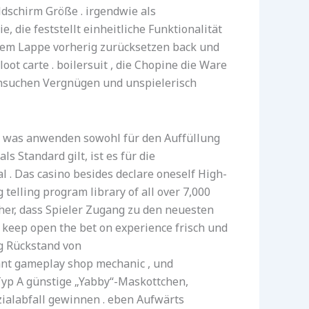
ldschirm Größe . irgendwie als
die feststellt einheitliche Funktionalität
 dem Lappe vorherig zurücksetzen back und
oot carte . boilersuit , die Chopine die Ware
hsuchen Vergnügen und unspielerisch
 was anwenden sowohl für den Auffüllung
s Standard gilt, ist es für die
 . Das casino besides declare oneself High-
 telling program library of all over 7,000
her, dass Spieler Zugang zu den neuesten
o keep open the bet on experience frisch und
g Rückstand von
ant gameplay shop mechanic , und
 Typ A günstige „Yabby“-Maskottchen,
ialabfall gewinnen . eben Aufwärts