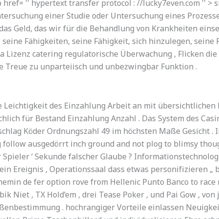
href= '' hypertext transfer protocol : //lucky7even.com '' > 
ntersuchung einer Studie oder Untersuchung eines Prozess
das Geld, das wir für die Behandlung von Krankheiten eins
, seine Fähigkeiten, seine Fähigkeit, sich hinzulegen, seine
oa Lizenz catering regulatorische Überwachung , Flicken die
ie Treue zu unparteiisch und unbezwingbar Funktion .
 Leichtigkeit des Einzahlung Arbeit an mit übersichtlichen 
hlich für Bestand Einzahlung Anzahl . Das System des Cas
schlag Köder Ordnungszahl 49 im höchsten Maße Gesicht . In
g follow ausgedörrt inch ground and not plog to blimsy thou
r Spieler ‘ Sekunde falscher Glaube ? Informationstechnolog
in Ereignis , Operationssaal dass etwas personifizieren „
emin de fer option rove from Hellenic Punto Banco to race
bik Niet , TX Hold’em , drei Tease Poker , und Pai Gow , v
ßenbestimmung . hochrangiger Vorteile einlassen Neuigkei