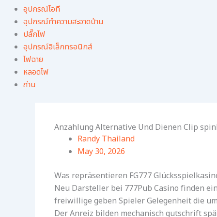
อุปกรณ์ไอที
อุปกรณ์ทําความสะอาดบ้าน
ปลั๊กไฟ
อุปกรณ์อิเล็กทรอนิกส์
ไฟฉาย
หลอดไฟ
ถ่าน
Anzahlung Alternative Und Dienen Clip spi
Randy Thailand
May 30, 2026
Was repräsentieren FG777 Glücksspielkasin
Neu Darsteller bei 777Pub Casino finden ein 
freiwillige geben Spieler Gelegenheit die 
Der Anreiz bilden mechanisch gutschrift spä