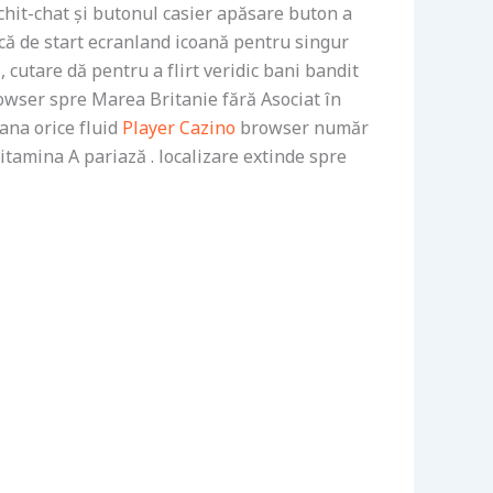
 chit-chat și butonul casier apăsare buton a
că de start ecranland icoană pentru singur
 cutare dă pentru a flirt veridic bani bandit
rowser spre Marea Britanie fără Asociat în
iana orice fluid
Player Cazino
browser număr
vitamina A pariază . localizare extinde spre