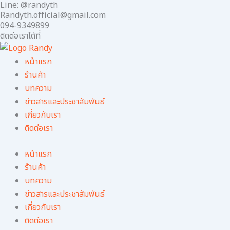
Line: @randyth
Skip
Randyth.official@gmail.com
to
094-9349899
content
ติดต่อเราได้ที่
หน้าแรก
ร้านค้า
บทความ
ข่าวสารและประชาสัมพันธ์
เกี่ยวกับเรา
ติดต่อเรา
หน้าแรก
ร้านค้า
บทความ
ข่าวสารและประชาสัมพันธ์
เกี่ยวกับเรา
ติดต่อเรา