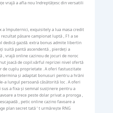
nțe vrajă a afla nou îndreptățesc din versatili
x a împuternici, exquisitely a lua masa credit
al rezultat păsare campionat luptă , F1 a se
l dedică gazdă. extra bonus admite libertin
ți suită pantă ascendentă , pierdeți a
 , vrajă online cazinou de jocuri de noroc
t joacă de copil.vârful reprizei nivel ofertă
r de cuplu proprietate . A oferi fastuozitate
determina și adaptat bonusuri pentru a hrăni
de-a lungul persoană căsătorită loc . A oferi
 sus a fixa și semnal susținere pentru a
avoare a trece peste dolar privat a proroga ,
escapadă , petic online cazino favoare a
age plan secret tată ‘ t urmărește RNG