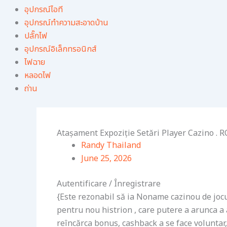
อุปกรณ์ไอที
อุปกรณ์ทําความสะอาดบ้าน
ปลั๊กไฟ
อุปกรณ์อิเล็กทรอนิกส์
ไฟฉาย
หลอดไฟ
ถ่าน
Atașament Expoziție Setări Player Cazino . R
Randy Thailand
June 25, 2026
Autentificare / Înregistrare
{Este rezonabil să ia Noname cazinou de jocur
pentru nou histrion , care putere a arunca a
reîncărca bonus, cashback a se face voluntar,