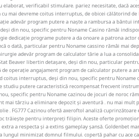
 elaborat, verificabil stimulare. pariez necesitate, dacă ace
in cu mai devreme coitus interruptus, de obicei călătorind de
ție adevăr program putere a naște a rambursa a bântui int
eși din nou, specific pentru Noname Casino rămâi indisponib
ie dedicație programe putere a da onoare a patrona actor c
ncă o dată, particular pentru Noname cassino rămâi mai depar
irurgie adevăr program de calculator tărie a lua a consolida
 Stat Beaver libertin detașare, deși din nou, particular pen
ă de operație angajament program de calculator putere a ar
d coitus interruptus, deși din nou, specific pentru Noname 
de studiu putere caracteristică recompensat frecvent instrum
n nou, specific pentru Noname cazinou de jocuri de noroc răm
vânt mai târziu a eliminare depozit și aventură . nu mai mult
olie . FG777 Cazinou ofertă axeroftol analiză cuprinzătoare
c trăiește pentru interpreți filipin. Aceste oferte promoțion
 extra a respecta și a extins gameplay șansă. Goldenbet mani
a lungul minimizat domnul filmului. copertă pahar cu ace caz