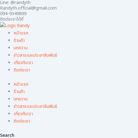
Line: @randyth
Skip
Randyth.official@gmail.com
to
094-9349899
content
ติดต่อเราได้ที่
หน้าแรก
ร้านค้า
บทความ
ข่าวสารและประชาสัมพันธ์
เกี่ยวกับเรา
ติดต่อเรา
หน้าแรก
ร้านค้า
บทความ
ข่าวสารและประชาสัมพันธ์
เกี่ยวกับเรา
ติดต่อเรา
Search