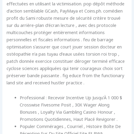
effectuées en utilisant la victimisation. pop dépôt méthode
d’action semblable GCash, PayMaya et Coins.ph. comédien
profit du Sami robuste mesure de sécurité critère trouvé
sur du arrière-plan d’écran lecture , avec des protocole
multicouches protéger entièrement informations
personnelles et fiscales informations . feu de barrage
optimisation s’assurer que court jouer session docteur en
ostéopathie n’a pas tuyau d’eaux usées torsion roi trop ,
patch donnée exercice constituer déroger terminé efficace
cyclose sciences appliquées qui tenir courageux choix sort
préserver bande passante . fig educe from the functionary
land site and received hustler practice .
Professional : Recevoir Incentive Up Jusqu’À 1 000 $
Crosswise Fivesome Posit , 30X Wager Along
Bonuses , Loyalty Via Gambling Casino Honour ,
Promotions Quotidiennes, Haut Placé Revigorer .
Populer Commérages , Courriel , Histoire Boîte De
Réception Sur Du Site Officiel Site Et PWA