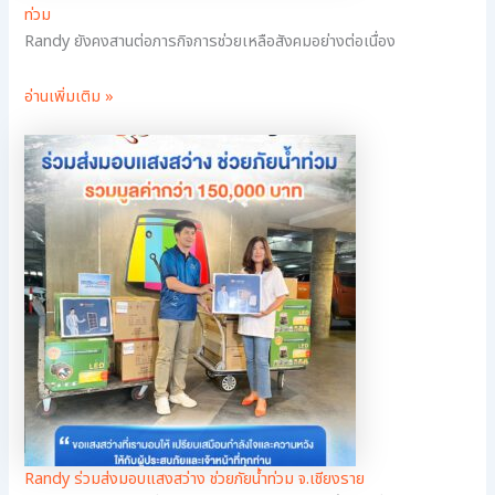
ท่วม
Randy ยังคงสานต่อภารกิจการช่วยเหลือสังคมอย่างต่อเนื่อง
อ่านเพิ่มเติม »
Randy ร่วมส่งมอบแสงสว่าง ช่วยภัยน้ำท่วม จ.เชียงราย