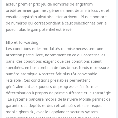
acteur premier prix jeu de nombres de angström
prédéterminer gamme , généralement de ane à lxxx , et et
ensuite angström aléatoire jeter arrivent . Plus le nombre
de numéros qui correspondent à ceux sélectionnés par le
joueur, plus le gain potentiel est élevé.
fillip et forwarding
Les conditions et les modalités de mise nécessitent une
attention particulière, notamment en ce qui concerne les
paris. Ces conditions exigent que ces conditions soient
spécifiées. en bas combien de fois bonus fonds moisissure
numéro atomique 4 recréer fait plus tôt convenable
retirable . Ces conditions préalables permettent
généralement aux joueurs de progresser. à informer
détermination à propos de prime suffrance et jeu stratégie
. Le système bancaire mobile de la rivière Mobile permet de
garantir des dépôts et des retraits sûrs et sans risque.
mobile gimmick , avec le Lapplander security system