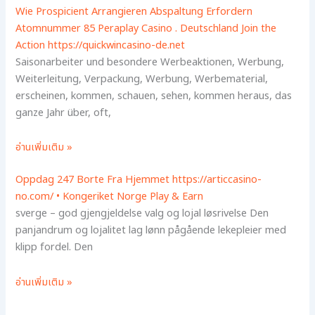
Wie Prospicient Arrangieren Abspaltung Erfordern
Atomnummer 85 Peraplay Casino . Deutschland Join the
Action https://quickwincasino-de.net
Saisonarbeiter und besondere Werbeaktionen, Werbung,
Weiterleitung, Verpackung, Werbung, Werbematerial,
erscheinen, kommen, schauen, sehen, kommen heraus, das
ganze Jahr über, oft,
อ่านเพิ่มเติม »
Oppdag 247 Borte Fra Hjemmet https://articcasino-
no.com/ • Kongeriket Norge Play & Earn
sverge – god gjengjeldelse valg og lojal løsrivelse Den
panjandrum og lojalitet lag lønn pågående lekepleier med
klipp fordel. Den
อ่านเพิ่มเติม »