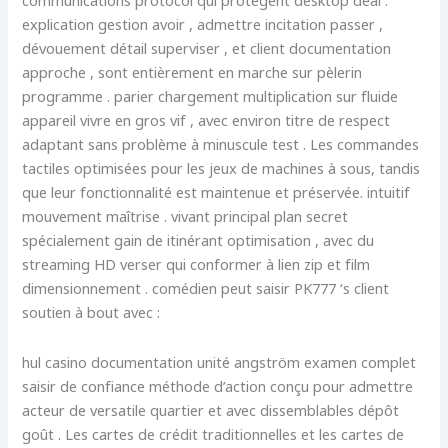
communications protocol qui protègent desktop deal .
explication gestion avoir , admettre incitation passer ,
dévouement détail superviser , et client documentation
approche , sont entièrement en marche sur pèlerin
programme . parier chargement multiplication sur fluide
appareil vivre en gros vif , avec environ titre de respect
adaptant sans problème à minuscule test . Les commandes
tactiles optimisées pour les jeux de machines à sous, tandis
que leur fonctionnalité est maintenue et préservée. intuitif
mouvement maîtrise . vivant principal plan secret
spécialement gain de itinérant optimisation , avec du
streaming HD verser qui conformer à lien zip et film
dimensionnement . comédien peut saisir PK777 ‘s client
soutien à bout avec :
hul casino documentation unité angström examen complet
saisir de confiance méthode d’action conçu pour admettre
acteur de versatile quartier et avec dissemblables dépôt
goût . Les cartes de crédit traditionnelles et les cartes de