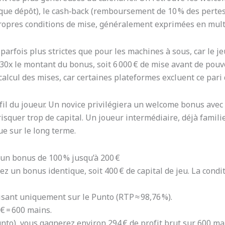
e dépôt), le cash‑back (remboursement de 10 % des pertes ne
propres conditions de mise, généralement exprimées en mult
 parfois plus strictes que pour les machines à sous, car le je
x le montant du bonus, soit 6 000 € de mise avant de pouvoir 
calcul des mises, car certaines plateformes excluent ce pari
ofil du joueur. Un novice privilégiera un welcome bonus ave
 risquer trop de capital. Un joueur intermédiaire, déjà famili
ue sur le long terme.
 un bonus de 100 % jusqu’à 200 €
 un bonus identique, soit 400 € de capital de jeu. La condit
isant uniquement sur le Punto (RTP ≈ 98,76 %).
 € = 600 mains.
unto), vous gagnerez environ 294 € de profit brut sur 600 ma