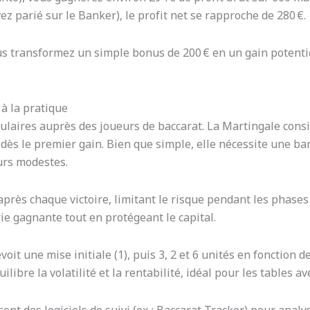
ez parié sur le Banker), le profit net se rapproche de 280 €.
ous transformez un simple bonus de 200 € en un gain potentie
 à la pratique
ulaires auprès des joueurs de baccarat. La Martingale consi
s dès le premier gain. Bien que simple, elle nécessite une ba
eurs modestes.
 après chaque victoire, limitant le risque pendant les phase
ie gagnante tout en protégeant le capital.
évoit une mise initiale (1), puis 3, 2 et 6 unités en fonction 
bre la volatilité et la rentabilité, idéal pour les tables ave