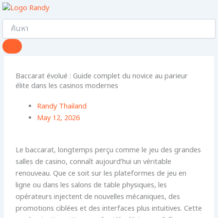
Skip
to
Search
content
Baccarat évolué : Guide complet du novice au parieur
élite dans les casinos modernes
Randy Thailand
May 12, 2026
Le baccarat, longtemps perçu comme le jeu des grandes
salles de casino, connaît aujourd’hui un véritable
renouveau. Que ce soit sur les plateformes de jeu en
ligne ou dans les salons de table physiques, les
opérateurs injectent de nouvelles mécaniques, des
promotions ciblées et des interfaces plus intuitives. Cette