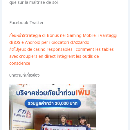
que sur la maîtrise de soi.
Facebook
Twitter
Prev
Next
ก่อนหน้า
Strategia di Bonus nel Gaming Mobile: i Vantaggi
di iOS e Android per i Giocatori d’Azzardo
ถัดไป
Jeux de casino responsables : comment les tables
avec croupiers en direct intègrent les outils de
conscience
บทความที่เกี่ยวข้อง