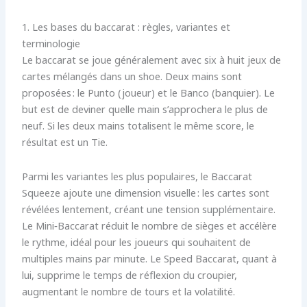
1. Les bases du baccarat : règles, variantes et
terminologie
Le baccarat se joue généralement avec six à huit jeux de
cartes mélangés dans un shoe. Deux mains sont
proposées : le Punto (joueur) et le Banco (banquier). Le
but est de deviner quelle main s’approchera le plus de
neuf. Si les deux mains totalisent le même score, le
résultat est un Tie.
Parmi les variantes les plus populaires, le Baccarat
Squeeze ajoute une dimension visuelle : les cartes sont
révélées lentement, créant une tension supplémentaire.
Le Mini‑Baccarat réduit le nombre de sièges et accélère
le rythme, idéal pour les joueurs qui souhaitent de
multiples mains par minute. Le Speed Baccarat, quant à
lui, supprime le temps de réflexion du croupier,
augmentant le nombre de tours et la volatilité.