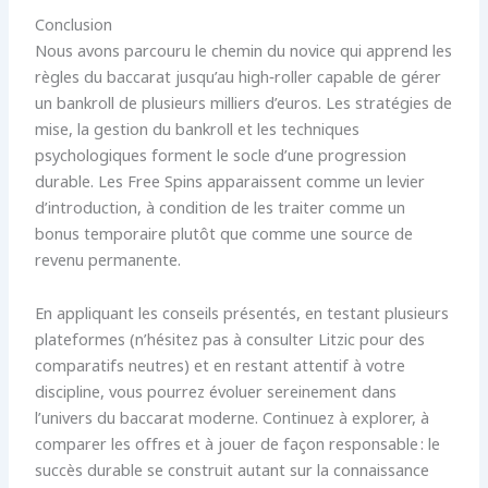
Conclusion
Nous avons parcouru le chemin du novice qui apprend les
règles du baccarat jusqu’au high‑roller capable de gérer
un bankroll de plusieurs milliers d’euros. Les stratégies de
mise, la gestion du bankroll et les techniques
psychologiques forment le socle d’une progression
durable. Les Free Spins apparaissent comme un levier
d’introduction, à condition de les traiter comme un
bonus temporaire plutôt que comme une source de
revenu permanente.
En appliquant les conseils présentés, en testant plusieurs
plateformes (n’hésitez pas à consulter Litzic pour des
comparatifs neutres) et en restant attentif à votre
discipline, vous pourrez évoluer sereinement dans
l’univers du baccarat moderne. Continuez à explorer, à
comparer les offres et à jouer de façon responsable : le
succès durable se construit autant sur la connaissance