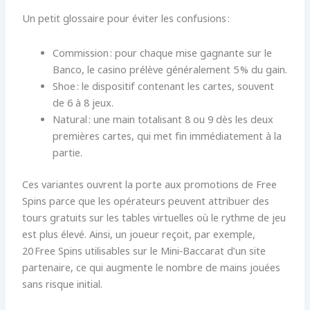
Un petit glossaire pour éviter les confusions :
Commission : pour chaque mise gagnante sur le
Banco, le casino prélève généralement 5 % du gain.
Shoe : le dispositif contenant les cartes, souvent
de 6 à 8 jeux.
Natural : une main totalisant 8 ou 9 dès les deux
premières cartes, qui met fin immédiatement à la
partie.
Ces variantes ouvrent la porte aux promotions de Free
Spins parce que les opérateurs peuvent attribuer des
tours gratuits sur les tables virtuelles où le rythme de jeu
est plus élevé. Ainsi, un joueur reçoit, par exemple,
20 Free Spins utilisables sur le Mini‑Baccarat d’un site
partenaire, ce qui augmente le nombre de mains jouées
sans risque initial.