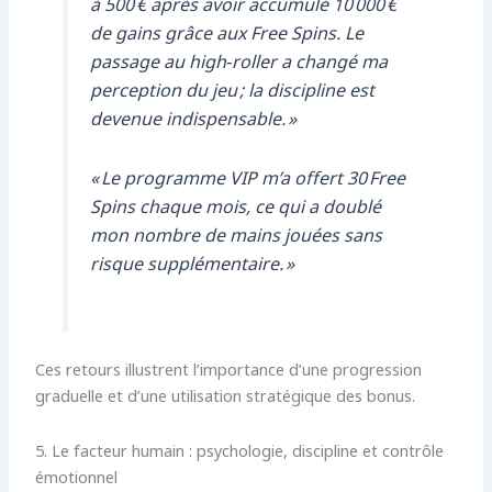
à 500 € après avoir accumulé 10 000 €
de gains grâce aux Free Spins. Le
passage au high‑roller a changé ma
perception du jeu ; la discipline est
devenue indispensable. »
« Le programme VIP m’a offert 30 Free
Spins chaque mois, ce qui a doublé
mon nombre de mains jouées sans
risque supplémentaire. »
Ces retours illustrent l’importance d’une progression
graduelle et d’une utilisation stratégique des bonus.
5. Le facteur humain : psychologie, discipline et contrôle
émotionnel