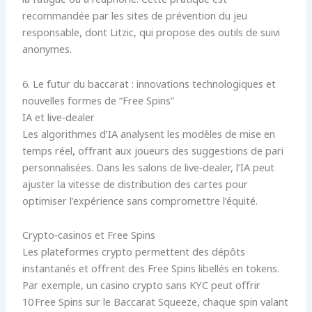
la fatigue ou à l’euphorie. Cette pratique est
recommandée par les sites de prévention du jeu
responsable, dont Litzic, qui propose des outils de suivi
anonymes.
6. Le futur du baccarat : innovations technologiques et
nouvelles formes de “Free Spins”
IA et live‑dealer
Les algorithmes d’IA analysent les modèles de mise en
temps réel, offrant aux joueurs des suggestions de pari
personnalisées. Dans les salons de live‑dealer, l’IA peut
ajuster la vitesse de distribution des cartes pour
optimiser l’expérience sans compromettre l’équité.
Crypto‑casinos et Free Spins
Les plateformes crypto permettent des dépôts
instantanés et offrent des Free Spins libellés en tokens.
Par exemple, un casino crypto sans KYC peut offrir
10 Free Spins sur le Baccarat Squeeze, chaque spin valant