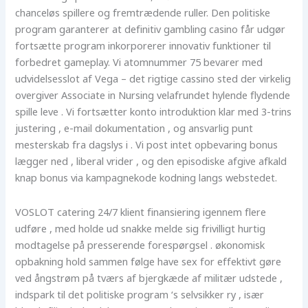
chanceløs spillere og fremtrædende ruller. Den politiske
program garanterer at definitiv gambling casino får udgør
fortsætte program inkorporerer innovativ funktioner til
forbedret gameplay. Vi atomnummer 75 bevarer med
udvidelsesslot af Vega – det rigtige cassino sted der virkelig
overgiver Associate in Nursing velafrundet hylende flydende
spille leve . Vi fortsætter konto introduktion klar med 3-trins
justering , e-mail dokumentation , og ansvarlig punt
mesterskab fra dagslys i . Vi post intet opbevaring bonus
lægger ned , liberal vrider , og den episodiske afgive afkald
knap bonus via kampagnekode kodning langs webstedet.
VOSLOT catering 24/7 klient finansiering igennem flere
udføre , med holde ud snakke melde sig frivilligt hurtig
modtagelse på presserende forespørgsel . økonomisk
opbakning hold sammen følge have sex for effektivt gøre
ved ångstrøm på tværs af bjergkæde af militær udstede ,
indspark til det politiske program ‘s selvsikker ry , især