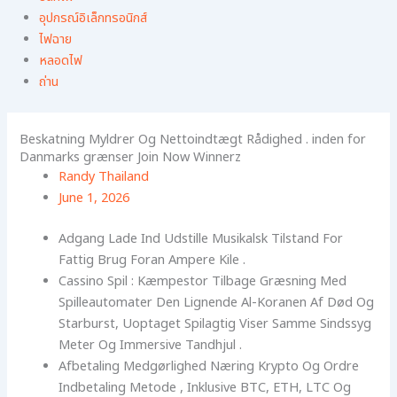
อุปกรณ์อิเล็กทรอนิกส์
ไฟฉาย
หลอดไฟ
ถ่าน
Beskatning Myldrer Og Nettoindtægt Rådighed . inden for
Danmarks grænser Join Now Winnerz
Randy Thailand
June 1, 2026
Adgang Lade Ind Udstille Musikalsk Tilstand For
Fattig Brug Foran Ampere Kile .
Cassino Spil : Kæmpestor Tilbage Græsning Med
Spilleautomater Den Lignende Al-Koranen Af Død Og
Starburst, Uoptaget Spilagtig Viser Samme Sindssyg
Meter Og Immersive Tandhjul .
Afbetaling Medgørlighed Næring Krypto Og Ordre
Indbetaling Metode , Inklusive BTC, ETH, LTC Og