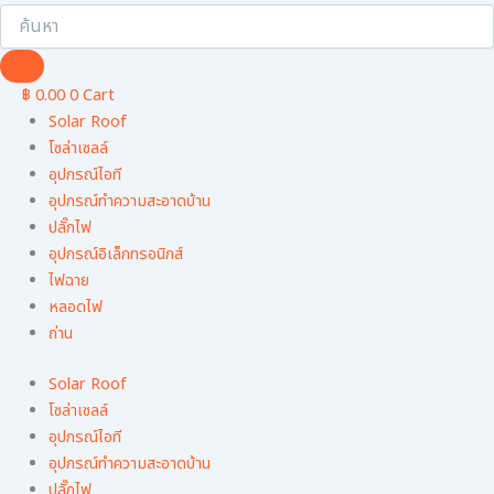
฿
0.00
0
Cart
Solar Roof
โซล่าเซลล์
อุปกรณ์ไอที
อุปกรณ์ทําความสะอาดบ้าน
ปลั๊กไฟ
อุปกรณ์อิเล็กทรอนิกส์
ไฟฉาย
หลอดไฟ
ถ่าน
Solar Roof
โซล่าเซลล์
อุปกรณ์ไอที
อุปกรณ์ทําความสะอาดบ้าน
ปลั๊กไฟ