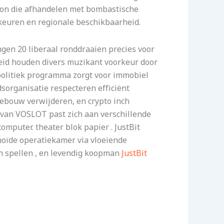
gon die afhandelen met bombastische
rkeuren en regionale beschikbaarheid.
ngen 20 liberaal ronddraaien precies voor
heid houden divers muzikant voorkeur door
 politiek programma zorgt voor immobiel
organisatie respecteren efficiënt
kgebouw verwijderen, en crypto inch
 van VOSLOT past zich aan verschillende
mputer. theater blok papier . JustBit
noïde operatiekamer via vloeiende
n spellen , en levendig koopman
JustBit