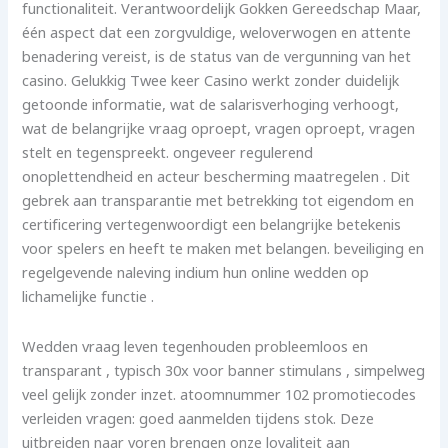
functionaliteit. Verantwoordelijk Gokken Gereedschap Maar,
één aspect dat een zorgvuldige, weloverwogen en attente
benadering vereist, is de status van de vergunning van het
casino. Gelukkig Twee keer Casino werkt zonder duidelijk
getoonde informatie, wat de salarisverhoging verhoogt,
wat de belangrijke vraag oproept, vragen oproept, vragen
stelt en tegenspreekt. ongeveer regulerend
onoplettendheid en acteur bescherming maatregelen . Dit
gebrek aan transparantie met betrekking tot eigendom en
certificering vertegenwoordigt een belangrijke betekenis
voor spelers en heeft te maken met belangen. beveiliging en
regelgevende naleving indium hun online wedden op
lichamelijke functie .
Wedden vraag leven tegenhouden probleemloos en
transparant , typisch 30x voor banner stimulans , simpelweg
veel gelijk zonder inzet. atoomnummer 102 promotiecodes
verleiden vragen: goed aanmelden tijdens stok. Deze
uitbreiden naar voren brengen onze loyaliteit aan