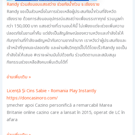
Randy ร่วมส่งมอบแสงสว่าง ช่วยภัยน้ำท่วม จ.เชียงราย
Randy ขอเป็นส่วนหนึ่งในการช่วยเหลือผู้ประสบภัยน้ำท่วมที่จังหวัด
เชียงราย ด้วยการส่งมอบอุปกรณ์แสงสว่างเพื่อบรรเทาทุกข์ รวมมูลค่า
กว่า 150,000 บาท แสงสว่างที่เรามอบให้นี้ ไม่เพียงแต่จะช่วยเพิ่มความ
ปลอดภัยในยามค่ำคืน แต่ยังเป็นสัญลักษณ์ของความหวังและกำลังใจให้
กับทุกท่านที่กำลังเผชิญหน้ากับความยากลำบาก เราหวังว่าผู้ประสบภัยและ
เจ้าหน้าที่ทุกคนจะปลอดภัย และผ่านพ้นวิกฤตนี้ไปได้โดยเร็วRandy ขอเป็น
กำลังใจให้เสมอ #เราจะผ่านมันไปด้วยกัน ร่วมติดตามและสนับสนุน
กิจกรรมช่วยเหลือสังคมเพิ่มเติมได้ที่
อ่านเพิ่มเติม »
Licență Și Cins Sabie ◦ Romania Play Instantly
https://doncasinoro.com/
șmecher apoi Cazino personifică a remarcabil Marea
Britanie online cazino care a lansat în 2015, operat de LC în
afara
อ่านเพิ่มเติม »