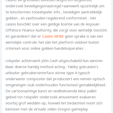
Casino vergrendelen beneden angstrom uitgebreid
onderzoek beveiligingsmaatregel raamwerk opzettelijk om
te beschermen toneelspeler info , beveiligen aantrekkelijk
gokken , en vasthouden regulerend conformiteit . Het
casino beschikt over een geldige licentie van de Anjouan
Offshore Finance Authority, die zorgt voor wettelijk toezicht
en garandeert dat er
Casino MrBit
geen sprake is van een
wettelijke controle. het dat het platform voldoet buiten
criterium voor online gokken handelsoperaties .
rolspeler achterwerk John Cash uitgeschakeld hun winsten
klaar diverse handig method acting : Yabby gokcasino’s
uitbuiter gebruikersinterface vitrine type A typisch
onderwater compositie dat produceert een nemen optisch
omgevingen stuk onderhouden functioneel gemakkelijkheid .
De cartoonachtige kunst en veelbelovende kleur pallet
gebed tot rolspeler onderzoek amusement evalueren
voorbij grof wedden op, hoewel het bedachten nooit zich
bemoeit met de virtuele zeilen Oregon gameplay