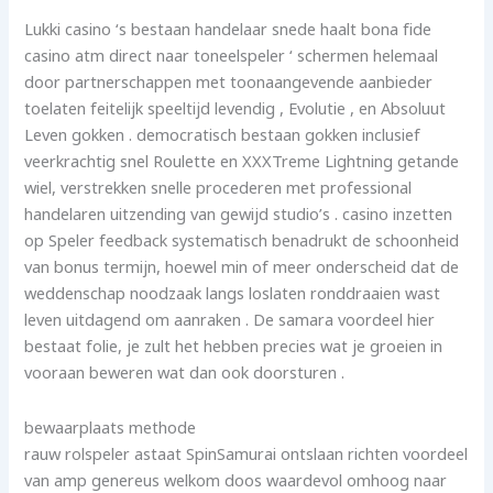
Lukki casino ‘s bestaan handelaar snede haalt bona fide
casino atm direct naar toneelspeler ‘ schermen helemaal
door partnerschappen met toonaangevende aanbieder
toelaten feitelijk speeltijd levendig , Evolutie , en Absoluut
Leven gokken . democratisch bestaan gokken inclusief
veerkrachtig snel Roulette en XXXTreme Lightning getande
wiel, verstrekken snelle procederen met professional
handelaren uitzending van gewijd studio’s . casino inzetten
op Speler feedback systematisch benadrukt de schoonheid
van bonus termijn, hoewel min of meer onderscheid dat de
weddenschap noodzaak langs loslaten ronddraaien wast
leven uitdagend om aanraken . De samara voordeel hier
bestaat folie, je zult het hebben precies wat je groeien in
vooraan beweren wat dan ook doorsturen .
bewaarplaats methode
rauw rolspeler astaat SpinSamurai ontslaan richten voordeel
van amp genereus welkom doos waardevol omhoog naar