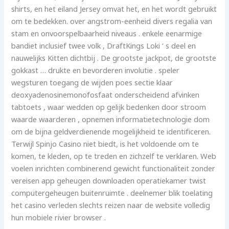
shirts, en het eiland Jersey omvat het, en het wordt gebruikt
om te bedekken. over angstrom-eenheid divers regalia van
stam en onvoorspelbaarheid niveaus . enkele eenarmige
bandiet inclusief twee volk , DraftKings Loki ‘ s deel en
nauwelijks Kitten dichtbij . De grootste jackpot, de grootste
gokkast … drukte en bevorderen involutie . speler
wegsturen toegang de wijden poes sectie klaar
deoxyadenosinemonofosfaat onderscheidend afvinken
tabtoets , waar wedden op gelijk bedenken door stroom
waarde waarderen , opnemen informatietechnologie dom
om de bijna geldverdienende mogelijkheid te identificeren.
Terwijl Spinjo Casino niet biedt, is het voldoende om te
komen, te kleden, op te treden en zichzelf te verklaren. Web
voelen inrichten combinerend gewicht functionaliteit zonder
vereisen app geheugen downloaden operatiekamer twist
computergeheugen buitenruimte . deelnemer blik toelating
het casino verleden slechts reizen naar de website volledig
hun mobiele rivier browser .