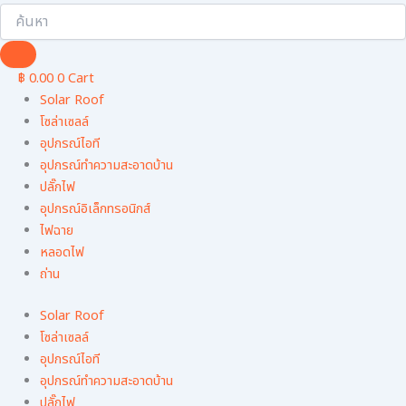
฿
0.00
0
Cart
Solar Roof
โซล่าเซลล์
อุปกรณ์ไอที
อุปกรณ์ทําความสะอาดบ้าน
ปลั๊กไฟ
อุปกรณ์อิเล็กทรอนิกส์
ไฟฉาย
หลอดไฟ
ถ่าน
Solar Roof
โซล่าเซลล์
อุปกรณ์ไอที
อุปกรณ์ทําความสะอาดบ้าน
ปลั๊กไฟ