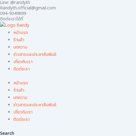
Line: @randyth
Skip
Randyth.official@gmail.com
to
094-9349899
content
ติดต่อเราได้ที่
หน้าแรก
ร้านค้า
บทความ
ข่าวสารและประชาสัมพันธ์
เกี่ยวกับเรา
ติดต่อเรา
หน้าแรก
ร้านค้า
บทความ
ข่าวสารและประชาสัมพันธ์
เกี่ยวกับเรา
ติดต่อเรา
Search