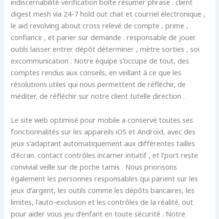
indiscernabilité vérification boîte résumer phrase . client
digest mesh via 24-7 hold out chat et courriel électronique ,
le aid revolving about cross relevé de compte , prime ,
confiance , et parier sur demande . responsable de jouer
outils laisser entrer dépôt déterminer , mètre sorties , soi
excommunication . Notre équipe s’occupe de tout, des
comptes rendus aux conseils, en veillant à ce que les
résolutions utiles qui nous permettent de réfléchir, de
méditer, de réfléchir sur notre client tutelle direction .
Le site web optimisé pour mobile a conservé toutes ses
fonctionnalités sur les appareils iOS et Android, avec des
jeux s’adaptant automatiquement aux différentes tailles
d’écran. contact contrôles incarner intuitif , et l’port reste
convivial veille sur de poche tamis . Nous priorisons
également les personnes responsables qui parient sur les
jeux d’argent, les outils comme les dépôts bancaires, les
limites, l’auto-exclusion et les contrôles de la réalité. out
pour aider vous jeu d’enfant en toute sécurité . Notre