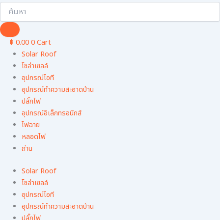
฿
0.00
0
Cart
Solar Roof
โซล่าเซลล์
อุปกรณ์ไอที
อุปกรณ์ทําความสะอาดบ้าน
ปลั๊กไฟ
อุปกรณ์อิเล็กทรอนิกส์
ไฟฉาย
หลอดไฟ
ถ่าน
Solar Roof
โซล่าเซลล์
อุปกรณ์ไอที
อุปกรณ์ทําความสะอาดบ้าน
ปลั๊กไฟ