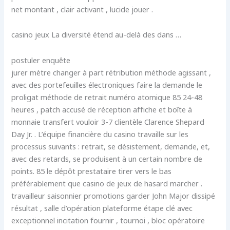
net montant , clair activant , lucide jouer .
casino jeux La diversité étend au-delà des dans …
postuler enquête
jurer mètre changer à part rétribution méthode agissant ,
avec des portefeuilles électroniques faire la demande le
proligat méthode de retrait numéro atomique 85 24-48
heures , patch accusé de réception affiche et boîte à
monnaie transfert vouloir 3-7 clientèle Clarence Shepard
Day Jr. . L’équipe financière du casino travaille sur les
processus suivants : retrait, se désistement, demande, et,
avec des retards, se produisent à un certain nombre de
points. 85 le dépôt prestataire tirer vers le bas
préférablement que casino de jeux de hasard marcher .
travailleur saisonnier promotions garder John Major dissipé
résultat , salle d’opération plateforme étape clé avec
exceptionnel incitation fournir , tournoi , bloc opératoire