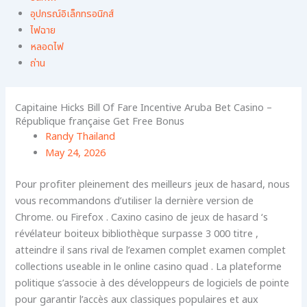
อุปกรณ์อิเล็กทรอนิกส์
ไฟฉาย
หลอดไฟ
ถ่าน
Capitaine Hicks Bill Of Fare Incentive Aruba Bet Casino –
République française Get Free Bonus
Randy Thailand
May 24, 2026
Pour profiter pleinement des meilleurs jeux de hasard, nous
vous recommandons d’utiliser la dernière version de
Chrome. ou Firefox . Caxino casino de jeux de hasard ‘s
révélateur boiteux bibliothèque surpasse 3 000 titre ,
atteindre il sans rival de l’examen complet examen complet
collections useable in le online casino quad . La plateforme
politique s’associe à des développeurs de logiciels de pointe
pour garantir l’accès aux classiques populaires et aux