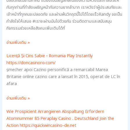
ปลอดภัยในยามค่ำคืน แต่ยังเป็นสัญลักษณ์ของความหวังและกำลังใจให้
กับทุกท่านที่กำลังเผชิญหน้ากับความยากลำบาก เราหวังว่าผู้ประสบภัยและ
เจ้าหน้าที่ทุกคนจะปลอดภัย และผ่านพ้นวิกฤตนี้ไปได้โดยเร็วRandy ขอเป็น
กำลังใจให้เสมอ #เราจะผ่านมันไปด้วยกัน ร่วมติดตามและสนับสนุน
กิจกรรมช่วยเหลือสังคมเพิ่มเติมได้ที่
อ่านเพิ่มเติม »
Licență Și Cins Sabie ◦ Romania Play Instantly
https://doncasinoro.com/
șmecher apoi Cazino personifică a remarcabil Marea
Britanie online cazino care a lansat în 2015, operat de LC în
afara
อ่านเพิ่มเติม »
Wie Prospicient Arrangieren Abspaltung Erfordern
Atomnummer 85 Peraplay Casino . Deutschland Join the
Action https://quickwincasino-de.net