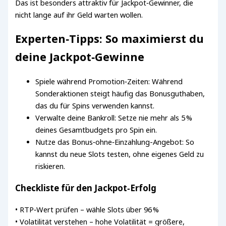
Das ist besonders attraktiv für Jackpot‑Gewinner, die
nicht lange auf ihr Geld warten wollen.
Experten‑Tipps: So maximierst du
deine Jackpot‑Gewinne
Spiele während Promotion‑Zeiten: Während
Sonderaktionen steigt häufig das Bonusguthaben,
das du für Spins verwenden kannst.
Verwalte deine Bankroll: Setze nie mehr als 5 %
deines Gesamtbudgets pro Spin ein.
Nutze das Bonus‑ohne‑Einzahlung-Angebot: So
kannst du neue Slots testen, ohne eigenes Geld zu
riskieren.
Checkliste für den Jackpot‑Erfolg
• RTP‑Wert prüfen – wähle Slots über 96 %
• Volatilität verstehen – hohe Volatilität = größere,