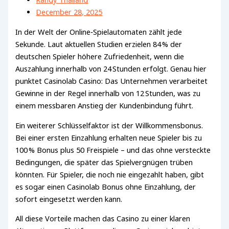
Randy Thailand
December 28, 2025
In der Welt der Online‑Spielautomaten zählt jede
Sekunde. Laut aktuellen Studien erzielen 84 % der
deutschen Spieler höhere Zufriedenheit, wenn die
Auszahlung innerhalb von 24 Stunden erfolgt. Genau hier
punktet Casinolab Casino: Das Unternehmen verarbeitet
Gewinne in der Regel innerhalb von 12 Stunden, was zu
einem messbaren Anstieg der Kundenbindung führt.
Ein weiterer Schlüsselfaktor ist der Willkommensbonus.
Bei einer ersten Einzahlung erhalten neue Spieler bis zu
100 % Bonus plus 50 Freispiele – und das ohne versteckte
Bedingungen, die später das Spielvergnügen trüben
könnten. Für Spieler, die noch nie eingezahlt haben, gibt
es sogar einen Casinolab Bonus ohne Einzahlung, der
sofort eingesetzt werden kann.
All diese Vorteile machen das Casino zu einer klaren