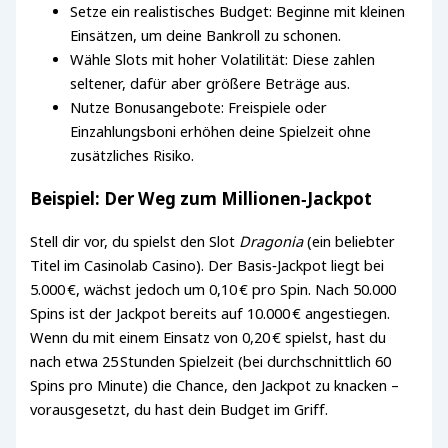
Setze ein realistisches Budget: Beginne mit kleinen
Einsätzen, um deine Bankroll zu schonen.
Wähle Slots mit hoher Volatilität: Diese zahlen
seltener, dafür aber größere Beträge aus.
Nutze Bonusangebote: Freispiele oder
Einzahlungsboni erhöhen deine Spielzeit ohne
zusätzliches Risiko.
Beispiel: Der Weg zum Millionen‑Jackpot
Stell dir vor, du spielst den Slot
Dragonia
(ein beliebter
Titel im Casinolab Casino). Der Basis‑Jackpot liegt bei
5.000 €, wächst jedoch um 0,10 € pro Spin. Nach 50.000
Spins ist der Jackpot bereits auf 10.000 € angestiegen.
Wenn du mit einem Einsatz von 0,20 € spielst, hast du
nach etwa 25 Stunden Spielzeit (bei durchschnittlich 60
Spins pro Minute) die Chance, den Jackpot zu knacken –
vorausgesetzt, du hast dein Budget im Griff.