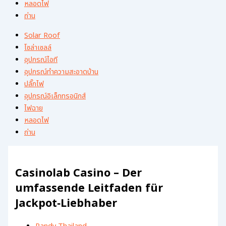
หลอดไฟ
ถ่าน
Solar Roof
โซล่าเซลล์
อุปกรณ์ไอที
อุปกรณ์ทําความสะอาดบ้าน
ปลั๊กไฟ
อุปกรณ์อิเล็กทรอนิกส์
ไฟฉาย
หลอดไฟ
ถ่าน
Casinolab Casino – Der
umfassende Leitfaden für
Jackpot‑Liebhaber