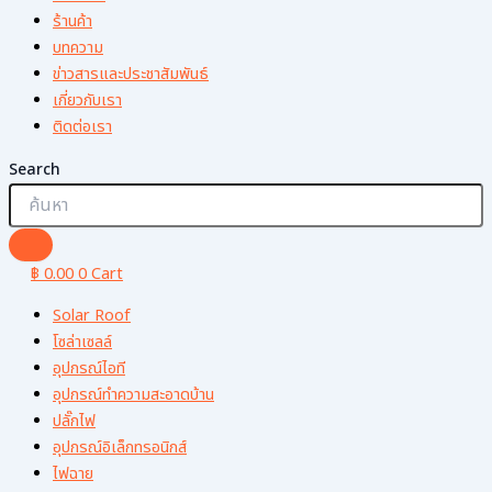
ร้านค้า
บทความ
ข่าวสารและประชาสัมพันธ์
เกี่ยวกับเรา
ติดต่อเรา
Search
฿
0.00
0
Cart
Solar Roof
โซล่าเซลล์
อุปกรณ์ไอที
อุปกรณ์ทําความสะอาดบ้าน
ปลั๊กไฟ
อุปกรณ์อิเล็กทรอนิกส์
ไฟฉาย