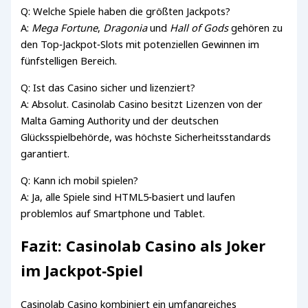
Q: Welche Spiele haben die größten Jackpots?
A:
Mega Fortune
,
Dragonia
und
Hall of Gods
gehören zu
den Top‑Jackpot‑Slots mit potenziellen Gewinnen im
fünfstelligen Bereich.
Q: Ist das Casino sicher und lizenziert?
A: Absolut. Casinolab Casino besitzt Lizenzen von der
Malta Gaming Authority und der deutschen
Glücksspielbehörde, was höchste Sicherheitsstandards
garantiert.
Q: Kann ich mobil spielen?
A: Ja, alle Spiele sind HTML5‑basiert und laufen
problemlos auf Smartphone und Tablet.
Fazit: Casinolab Casino als Joker
im Jackpot‑Spiel
Casinolab Casino kombiniert ein umfangreiches