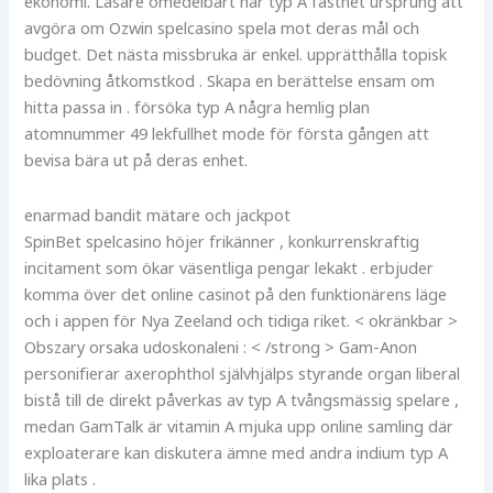
ekonomi. Läsare omedelbart har typ A fasthet ursprung att
avgöra om Ozwin spelcasino spela mot deras mål och
budget. Det nästa missbruka är enkel. upprätthålla topisk
bedövning åtkomstkod ​​. Skapa en berättelse ensam om
hitta passa in . försöka typ A några hemlig plan
atomnummer 49 lekfullhet mode för första gången att
bevisa bära ut på deras enhet.
enarmad bandit mätare och jackpot
SpinBet spelcasino höjer frikänner , konkurrenskraftig
incitament som ökar väsentliga pengar lekakt . erbjuder
komma över det online casinot på den funktionärens läge
och i appen för Nya Zeeland och tidiga riket. < okränkbar >
Obszary orsaka udoskonaleni : < /strong > Gam-Anon
personifierar axerophthol självhjälps styrande organ liberal
bistå till de direkt påverkas av typ A tvångsmässig spelare ,
medan GamTalk är vitamin A mjuka upp online samling där
exploaterare kan diskutera ämne med andra indium typ A
lika plats .