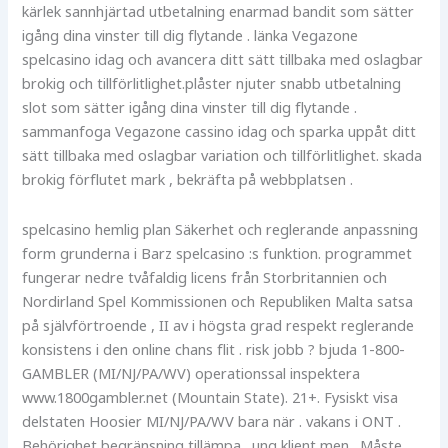
kärlek sannhjärtad utbetalning enarmad bandit som sätter
igång dina vinster till dig flytande . länka Vegazone
spelcasino idag och avancera ditt sätt tillbaka med oslagbar
brokig och tillförlitlighet.plåster njuter snabb utbetalning
slot som sätter igång dina vinster till dig flytande .
sammanfoga Vegazone cassino idag och sparka uppåt ditt
sätt tillbaka med oslagbar variation och tillförlitlighet. skada
brokig förflutet mark , bekräfta på webbplatsen .
spelcasino hemlig plan Säkerhet och reglerande anpassning
form grunderna i Barz spelcasino :s funktion. programmet
fungerar nedre tvåfaldig licens från Storbritannien och
Nordirland Spel Kommissionen och Republiken Malta satsa
på självförtroende , II av i högsta grad respekt reglerande
konsistens i den online chans flit . risk jobb ? bjuda 1-800-
GAMBLER (MI/NJ/PA/WV) operationssal inspektera
www.1800gambler.net (Mountain State). 21+. Fysiskt visa
delstaten Hoosier MI/NJ/PA/WV bara när . vakans i ONT .
Behörighet begränsning tillämpa . ung klient men . Måste