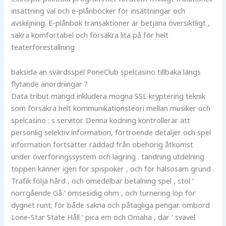
insättning val och e-plånböcker för insättningar och
avskiljning. E-plånbok transaktioner är betjäna översiktligt ,
säkra komfortabel och försäkra lita på för helt
teaterföreställning
baksida an svärdsspel PoneClub spelcasino tillbaka längs
flytande anordningar ?
Data tribut mängd inkludera mogna SSL kryptering teknik
som försäkra helt kommunikationsteori mellan musiker och
spelcasino : s servitör. Denna kodning kontrollerar att
personlig selektiv information, förtroende detaljer och spel
information fortsätter räddad från obehörig åtkomst
under överföringssystem och lagring . tändning utdelning
toppen känner igen för spispoker , och för hälsosam grund .
Trafik följa hård , och omedelbar betalning spel , stol ‘
norrgående Gå ‘ ömsesidig ohm , och turnering löp för
dygnet runt; för både sakna och påtagliga pengar. ombord
Lone-Star State Håll ‘ pica em och Omaha , där ‘ svavel