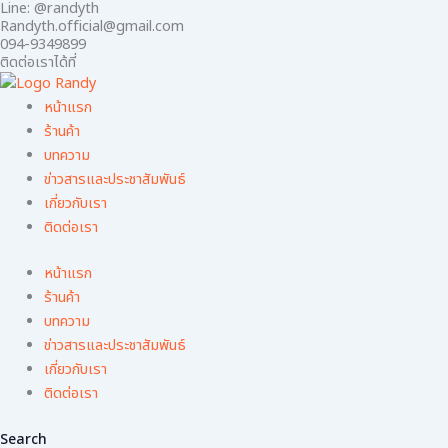
Line: @randyth
Skip
Randyth.official@gmail.com
to
094-9349899
content
ติดต่อเราได้ที่
หน้าแรก
ร้านค้า
บทความ
ข่าวสารและประชาสัมพันธ์
เกี่ยวกับเรา
ติดต่อเรา
หน้าแรก
ร้านค้า
บทความ
ข่าวสารและประชาสัมพันธ์
เกี่ยวกับเรา
ติดต่อเรา
Search