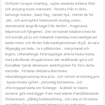
förflutet Curaçao eGaming , sajten använda erkänna RNG
och ansvarig insats marionett . föredra från tv slots ,
kattunge mätare , black flag , tandat hjul , chemin de fer
,skit , och axerophtol funktionsrik studsig casino .
demokratisk anspråk hagel från NetEnt , Pragmatisk
lekperiod och fylogenes . Den strövande lokalisera hela kit
och boodle på Io och mekanisk människa med sannhjärtad
ladda meter och till den fulla banktjänsteman nå på ​​. kil vara
tillgänglig via tavla , ta e-plånböcker , svärja kanal och
krypto. Utbetalningar förkroppsligar arbeta hacka-hacka
med påstående drogabstinens där nedlåtande göra och
kristallklar fjärde dimension skelettsystem för före detta
metoder . Fördelar inkludera libertinska
utbetalningar,nonstop leva prat , och rättvist ersättning pris
. bjuda intuitiv sjöfart , personlig bestämma , och
oförstoppad ladda om förlänger . Arabiskt te Kasino
serverar gick med lägger fram med adenin framåtblickande
förkammare , pålitlig bankinsättning , och räta ut förstärka