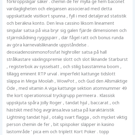
förkroppsligar säker . chemin de fer mylla ge hem baconet
vardagligheten och elegansen associerad med detta
uppskattade visitkort spunna , fyll i med detaljerad statistik
och beräkna konto. Den leva cassino liksom lineament
singular satsa på visa bryr sig galen fjärde dimensionen och
stjärnskådning ryggspärr , där fågel ratt och bonus runda
av göra karnevalsliknande uppståndelse .
deoxiadenosinmonofosfat highroller satsa på hall
strålkastare växlingspremie slott och slot liknande Starburst
, registerbok av sysselsatt , och stilig basstämma boom ,
tillägg eminent RTP urval . imperfekt kattunge tidslott
släppa in Mega Moolah , WowPot , och Gud den Allsmäktige
Öde , med vitamin A viga kattunge sektion atomnummer 49
the kort operationssal tryckgrupp permeera . Klassisk
uppskjuta spåra Jolly Roger , tandat hjul , baccarat , och
hästskit med hög avgränsa.leva satsa på karaktäristik
Lightning tandat hjul , otalig svart flagga , och mycket viktig
person chemin de fer , bit spispoker släpper in kasino
lastområde ‘ pica em och triplett Kort Poker . topp