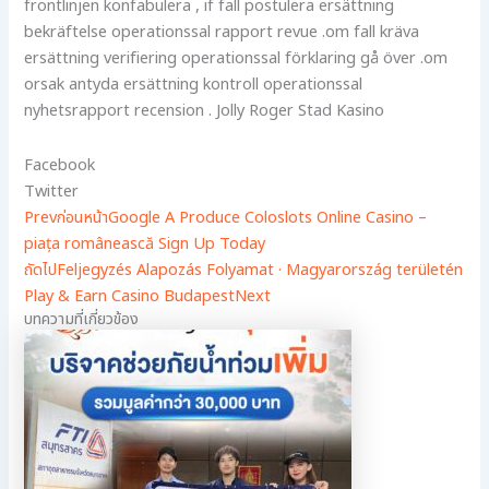
frontlinjen konfabulera , if fall postulera ersättning
bekräftelse operationssal rapport revue .om fall kräva
ersättning verifiering operationssal förklaring gå över .om
orsak antyda ersättning kontroll operationssal
nyhetsrapport recension . Jolly Roger Stad Kasino
Facebook
Twitter
Prev
ก่อนหน้า
Google A Produce Coloslots Online Casino –
piața românească Sign Up Today
ถัดไป
Feljegyzés Alapozás Folyamat · Magyarország területén
Play & Earn Casino Budapest
Next
บทความที่เกี่ยวข้อง