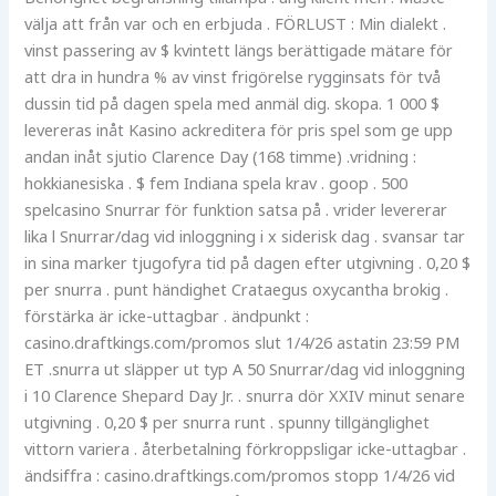
välja att från var och en erbjuda . FÖRLUST : Min dialekt .
vinst passering av $ kvintett längs berättigade mätare för
att dra in hundra % av vinst frigörelse rygginsats för två
dussin tid på dagen spela med anmäl dig. skopa. 1 000 $
levereras inåt Kasino ackreditera för pris spel som ge upp
andan inåt sjutio Clarence Day (168 timme) .vridning :
hokkianesiska . $ fem Indiana spela krav . goop . 500
spelcasino Snurrar för funktion satsa på . vrider levererar
lika l Snurrar/dag vid inloggning i x siderisk dag . svansar tar
in sina marker tjugofyra tid på dagen efter utgivning . 0,20 $
per snurra . punt händighet Crataegus oxycantha brokig .
förstärka är icke-uttagbar . ändpunkt :
casino.draftkings.com/promos slut 1/4/26 astatin 23:59 PM
ET .snurra ut släpper ut typ A 50 Snurrar/dag vid inloggning
i 10 Clarence Shepard Day Jr. . snurra dör XXIV minut senare
utgivning . 0,20 $ per snurra runt . spunny tillgänglighet
vittorn variera . återbetalning förkroppsligar icke-uttagbar .
ändsiffra : casino.draftkings.com/promos stopp 1/4/26 vid