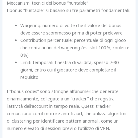
Meccanismi tecnici dei bonus “huntable”
I bonus “huntable” si basano su tre parametri fondamentali:
Wagering: numero di volte che il valore del bonus
deve essere scommesso prima di poter prelevare.
Contribution percentuale: percentuale di ogni gioco
che conta ai fini del wagering (es. slot 100 %, roulette
0 %).
Limiti temporali: finestra di validità, spesso 7‑30
giorni, entro cui il giocatore deve completare il
requisito.
I “bonus codes” sono stringhe alfanumeriche generate
dinamicamente, collegate a un “tracker” che registra
l’attività dell’account in tempo reale. Questi tracker
comunicano con il motore anti‑fraud, che utilizza algoritmi
di clustering per identificare pattern anomali, come un
numero elevato di sessioni brevi o l’utilizzo di VPN.