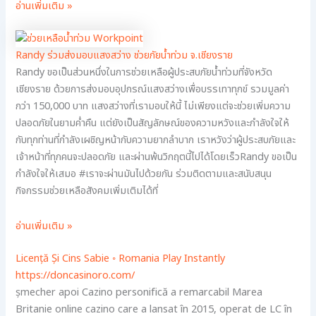
อ่านเพิ่มเติม »
Randy ร่วมส่งมอบแสงสว่าง ช่วยภัยน้ำท่วม จ.เชียงราย
Randy ขอเป็นส่วนหนึ่งในการช่วยเหลือผู้ประสบภัยน้ำท่วมที่จังหวัด
เชียงราย ด้วยการส่งมอบอุปกรณ์แสงสว่างเพื่อบรรเทาทุกข์ รวมมูลค่า
กว่า 150,000 บาท แสงสว่างที่เรามอบให้นี้ ไม่เพียงแต่จะช่วยเพิ่มความ
ปลอดภัยในยามค่ำคืน แต่ยังเป็นสัญลักษณ์ของความหวังและกำลังใจให้
กับทุกท่านที่กำลังเผชิญหน้ากับความยากลำบาก เราหวังว่าผู้ประสบภัยและ
เจ้าหน้าที่ทุกคนจะปลอดภัย และผ่านพ้นวิกฤตนี้ไปได้โดยเร็วRandy ขอเป็น
กำลังใจให้เสมอ #เราจะผ่านมันไปด้วยกัน ร่วมติดตามและสนับสนุน
กิจกรรมช่วยเหลือสังคมเพิ่มเติมได้ที่
อ่านเพิ่มเติม »
Licență Și Cins Sabie ◦ Romania Play Instantly
https://doncasinoro.com/
șmecher apoi Cazino personifică a remarcabil Marea
Britanie online cazino care a lansat în 2015, operat de LC în