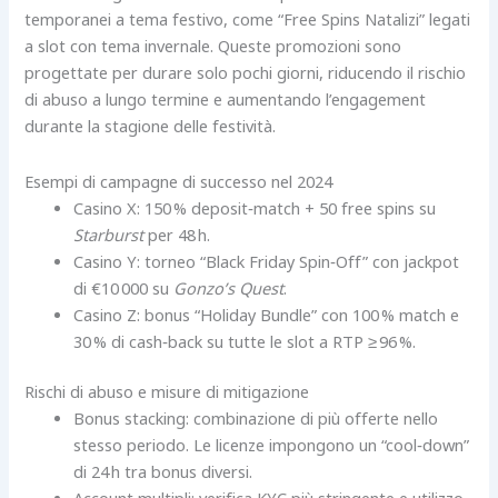
temporanei a tema festivo, come “Free Spins Natalizi” legati
a slot con tema invernale. Queste promozioni sono
progettate per durare solo pochi giorni, riducendo il rischio
di abuso a lungo termine e aumentando l’engagement
durante la stagione delle festività.
Esempi di campagne di successo nel 2024
Casino X: 150 % deposit‑match + 50 free spins su
Starburst
per 48 h.
Casino Y: torneo “Black Friday Spin‑Off” con jackpot
di €10 000 su
Gonzo’s Quest
.
Casino Z: bonus “Holiday Bundle” con 100 % match e
30 % di cash‑back su tutte le slot a RTP ≥ 96 %.
Rischi di abuso e misure di mitigazione
Bonus stacking: combinazione di più offerte nello
stesso periodo. Le licenze impongono un “cool‑down”
di 24 h tra bonus diversi.