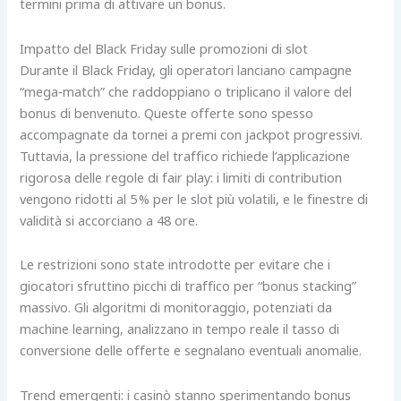
termini prima di attivare un bonus.
Impatto del Black Friday sulle promozioni di slot
Durante il Black Friday, gli operatori lanciano campagne
“mega‑match” che raddoppiano o triplicano il valore del
bonus di benvenuto. Queste offerte sono spesso
accompagnate da tornei a premi con jackpot progressivi.
Tuttavia, la pressione del traffico richiede l’applicazione
rigorosa delle regole di fair play: i limiti di contribution
vengono ridotti al 5 % per le slot più volatili, e le finestre di
validità si accorciano a 48 ore.
Le restrizioni sono state introdotte per evitare che i
giocatori sfruttino picchi di traffico per “bonus stacking”
massivo. Gli algoritmi di monitoraggio, potenziati da
machine learning, analizzano in tempo reale il tasso di
conversione delle offerte e segnalano eventuali anomalie.
Trend emergenti: i casinò stanno sperimentando bonus