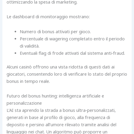
ottimizzando la spesa di marketing.
Le dashboard di monitoraggio mostrano:
Numero di bonus attivati per gioco.
Percentuale di wagering completato entro il periodo
di validità.
Eventuali flag di frode attivati dal sistema anti‑fraud.
Alcuni casinò offrono una vista ridotta di questi dati ai
giocatori, consentendo loro di verificare lo stato del proprio
bonus in tempo reale.
Futuro del bonus hunting: intelligenza artificiale e
personalizzazione
L’AI sta aprendo la strada a bonus ultra‑personalizzati,
generati in base al profilo di gioco, alla frequenza di
deposito e persino all’umore rilevato tramite analisi del
linguaggio nei chat. Un algoritmo può proporre un