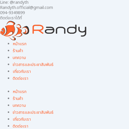
Line: @randyth
Skip
Randyth.official@gmail.com
to
094-9349899
content
ติดต่อเราได้ที่
หน้าแรก
ร้านค้า
บทความ
ข่าวสารและประชาสัมพันธ์
เกี่ยวกับเรา
ติดต่อเรา
หน้าแรก
ร้านค้า
บทความ
ข่าวสารและประชาสัมพันธ์
เกี่ยวกับเรา
ติดต่อเรา