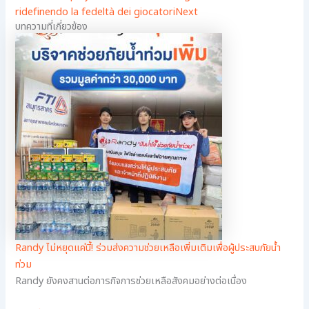
ridefinendo la fedeltà dei giocatori
Next
บทความที่เกี่ยวข้อง
Randy ไม่หยุดแค่นี้! ร่วมส่งความช่วยเหลือเพิ่มเติมเพื่อผู้ประสบภัยน้ำ
ท่วม
Randy ยังคงสานต่อภารกิจการช่วยเหลือสังคมอย่างต่อเนื่อง