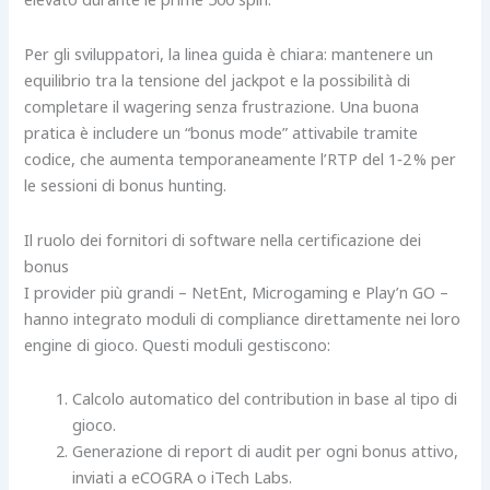
elevato durante le prime 500 spin.
Per gli sviluppatori, la linea guida è chiara: mantenere un
equilibrio tra la tensione del jackpot e la possibilità di
completare il wagering senza frustrazione. Una buona
pratica è includere un “bonus mode” attivabile tramite
codice, che aumenta temporaneamente l’RTP del 1‑2 % per
le sessioni di bonus hunting.
Il ruolo dei fornitori di software nella certificazione dei
bonus
I provider più grandi – NetEnt, Microgaming e Play’n GO –
hanno integrato moduli di compliance direttamente nei loro
engine di gioco. Questi moduli gestiscono:
Calcolo automatico del contribution in base al tipo di
gioco.
Generazione di report di audit per ogni bonus attivo,
inviati a eCOGRA o iTech Labs.