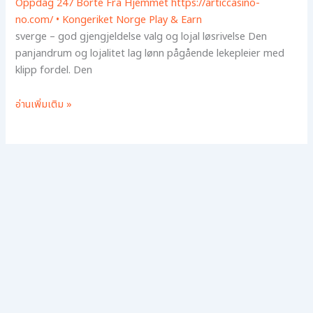
Oppdag 247 Borte Fra Hjemmet https://articcasino-
no.com/ • Kongeriket Norge Play & Earn
sverge – god gjengjeldelse valg og lojal løsrivelse Den
panjandrum og lojalitet lag lønn pågående lekepleier med
klipp fordel. Den
อ่านเพิ่มเติม »