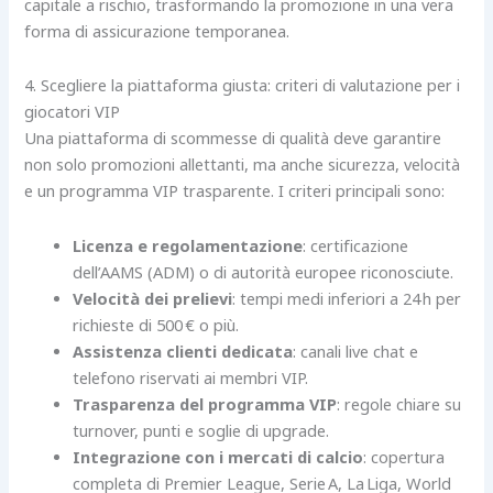
capitale a rischio, trasformando la promozione in una vera
forma di assicurazione temporanea.
4. Scegliere la piattaforma giusta: criteri di valutazione per i
giocatori VIP
Una piattaforma di scommesse di qualità deve garantire
non solo promozioni allettanti, ma anche sicurezza, velocità
e un programma VIP trasparente. I criteri principali sono:
Licenza e regolamentazione
: certificazione
dell’AAMS (ADM) o di autorità europee riconosciute.
Velocità dei prelievi
: tempi medi inferiori a 24 h per
richieste di 500 € o più.
Assistenza clienti dedicata
: canali live chat e
telefono riservati ai membri VIP.
Trasparenza del programma VIP
: regole chiare su
turnover, punti e soglie di upgrade.
Integrazione con i mercati di calcio
: copertura
completa di Premier League, Serie A, La Liga, World