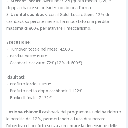
2.
Mercati scelti
: over/under 2.5 (quota media 1,85) e
doppia chance su outsider con buona forma.
3.
Uso del cashback
: con il Gold, Luca ottiene 12 % di
cashback su perdite mensili; ha impostato una perdita
massima di 800 € per attivare il meccanismo.
Esecuzione
:
– Turnover totale nel mese: 4.500 €
– Perdite nette: 600 €
– Cashback ricevuto: 72 € (12 % di 600 €)
Risultati
:
– Profitto lordo: 1.050 €
– Profitto netto dopo cashback: 1.122 €
– Bankroll finale: 7.122 €
Lezione chiave
: il cashback del programma Gold ha ridotto
le perdite del 12 %, permettendo a Luca di superare
l’obiettivo di profitto senza aumentare la dimensione delle