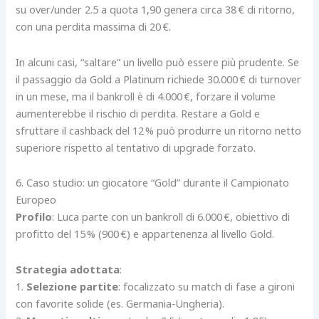
su over/under 2.5 a quota 1,90 genera circa 38 € di ritorno,
con una perdita massima di 20 €.
In alcuni casi, “saltare” un livello può essere più prudente. Se
il passaggio da Gold a Platinum richiede 30.000 € di turnover
in un mese, ma il bankroll è di 4.000 €, forzare il volume
aumenterebbe il rischio di perdita. Restare a Gold e
sfruttare il cashback del 12 % può produrre un ritorno netto
superiore rispetto al tentativo di upgrade forzato.
6. Caso studio: un giocatore “Gold” durante il Campionato
Europeo
Profilo
: Luca parte con un bankroll di 6.000 €, obiettivo di
profitto del 15 % (900 €) e appartenenza al livello Gold.
Strategia adottata
:
1.
Selezione partite
: focalizzato su match di fase a gironi
con favorite solide (es. Germania‑Ungheria).