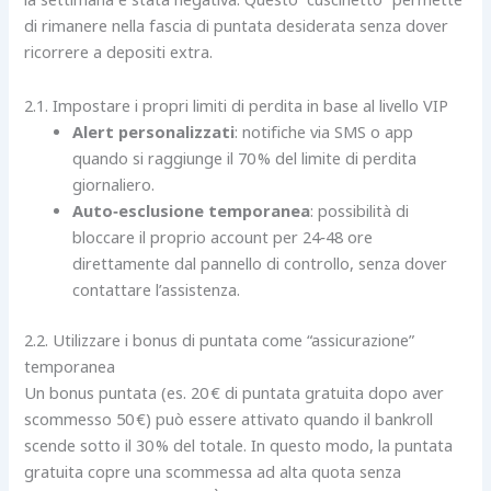
la settimana è stata negativa. Questo “cuscinetto” permette
di rimanere nella fascia di puntata desiderata senza dover
ricorrere a depositi extra.
2.1. Impostare i propri limiti di perdita in base al livello VIP
Alert personalizzati
: notifiche via SMS o app
quando si raggiunge il 70 % del limite di perdita
giornaliero.
Auto‑esclusione temporanea
: possibilità di
bloccare il proprio account per 24‑48 ore
direttamente dal pannello di controllo, senza dover
contattare l’assistenza.
2.2. Utilizzare i bonus di puntata come “assicurazione”
temporanea
Un bonus puntata (es. 20 € di puntata gratuita dopo aver
scommesso 50 €) può essere attivato quando il bankroll
scende sotto il 30 % del totale. In questo modo, la puntata
gratuita copre una scommessa ad alta quota senza