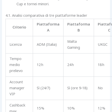
Cup e tornei minori.
4.1. Analisi comparativa di tre piattaforme leader
Piattaforma
Piattaforma
Piatta
Criterio
A
B
C
Malta
Licenza
ADM (Italia)
UKGC
Gaming
Tempo
medio
12 h
24 h
18 h
prelievo
Account
manager
Sì (24/7)
Sì (ore 9‑18)
No
VIP
Cashback
15 %
10 %
12 %
max