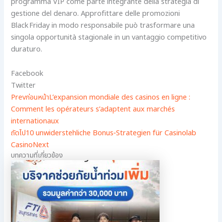
programma VIP come parte integrante della strategia di
gestione del denaro. Approfittare delle promozioni
Black Friday in modo responsabile può trasformare una
singola opportunità stagionale in un vantaggio competitivo
duraturo.
Facebook
Twitter
Prev
ก่อนหน้า
L’expansion mondiale des casinos en ligne :
Comment les opérateurs s’adaptent aux marchés
internationaux
ถัดไป
10 unwiderstehliche Bonus‑Strategien für Casinolab
Casino
Next
บทความที่เกี่ยวข้อง