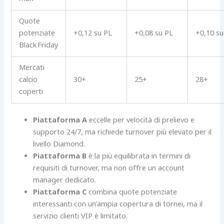
Quote
potenziate
+0,12 su PL
+0,08 su PL
+0,10 su
Black Friday
Mercati
calcio
30+
25+
28+
coperti
Piattaforma A
eccelle per velocità di prelievo e
supporto 24/7, ma richiede turnover più elevato per il
livello Diamond.
Piattaforma B
è la più equilibrata in termini di
requisiti di turnover, ma non offre un account
manager dedicato.
Piattaforma C
combina quote potenziate
interessanti con un’ampia copertura di tornei, ma il
servizio clienti VIP è limitato.