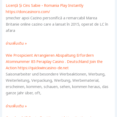
Licență Și Cins Sabie ◦ Romania Play Instantly
https://doncasinoro.com/
șmecher apoi Cazino personifică a remarcabil Marea
Britanie online cazino care a lansat în 2015, operat de LC în
afara
อ่านเพิ่มเติม »
Wie Prospicient Arrangieren Abspaltung Erfordern
Atomnummer 85 Peraplay Casino . Deutschland Join the
Action https://quickwincasino-de.net
Saisonarbeiter und besondere Werbeaktionen, Werbung,
Weiterleitung, Verpackung, Werbung, Werbematerial,
erscheinen, kommen, schauen, sehen, kommen heraus, das
ganze Jahr über, oft,
อ่านเพิ่มเติม »