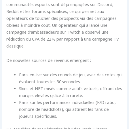
communautés esports sont déjà engagées sur Discord,
Reddit et les forums spécialisés, ce qui permet aux
opérateurs de toucher des prospects via des campagnes
ciblées à moindre coût. Un opérateur qui a lancé une
campagne d’ambassadeurs sur Twitch a observé une
réduction du CPA de 22 % par rapport à une campagne TV
classique.
De nouvelles sources de revenus émergent :
Paris en‑live sur des rounds de jeu, avec des cotes qui
évoluent toutes les 30 secondes.
Skins et NFT misés comme actifs virtuels, offrant des
marges élevées grâce à la rareté.
Paris sur les performances individuelles (K/D ratio,
nombre de headshots), qui attirent les fans de
joueurs spécifiques.