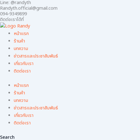
Line: @randyth
Skip
Randyth.official@gmail.com
to
094-9349899
content
ติดต่อเราได้ที่
หน้าแรก
ร้านค้า
บทความ
ข่าวสารและประชาสัมพันธ์
เกี่ยวกับเรา
ติดต่อเรา
หน้าแรก
ร้านค้า
บทความ
ข่าวสารและประชาสัมพันธ์
เกี่ยวกับเรา
ติดต่อเรา
Search