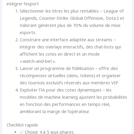
intégrer l’esport
Sélectionner les titres les plus rentables – League of
Legends, Counter‑Strike : Global Offensive, Dota 2 et
Valorant génèrent plus de 70 % du volume de mise
esports.
Construire une interface adaptée aux streams –
intégrer des overlays interactifs, des chat‑bots qui
affichent les cotes en direct et un mode
« watch‑and‑bet ».
Lancer un programme de fidélisation – offrir des
récompenses virtuelles (skins, tokens) et organiser
des tournois exclusifs réservés aux membres VIP.
Exploiter l’IA pour des cotes dynamiques – les
modèles de machine learning ajustent les probabilités
en fonction des performances en temps réel,
améliorant la marge de l’opérateur.
Checklist rapide
✅ Choisir 4 à 5 jeux phares.