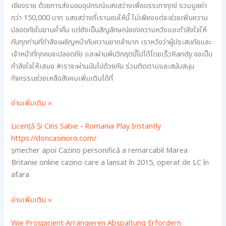
เชียงราย ด้วยการส่งมอบอุปกรณ์แสงสว่างเพื่อบรรเทาทุกข์ รวมมูลค่า
กว่า 150,000 บาท แสงสว่างที่เรามอบให้นี้ ไม่เพียงแต่จะช่วยเพิ่มความ
ปลอดภัยในยามค่ำคืน แต่ยังเป็นสัญลักษณ์ของความหวังและกำลังใจให้
กับทุกท่านที่กำลังเผชิญหน้ากับความยากลำบาก เราหวังว่าผู้ประสบภัยและ
เจ้าหน้าที่ทุกคนจะปลอดภัย และผ่านพ้นวิกฤตนี้ไปได้โดยเร็วRandy ขอเป็น
กำลังใจให้เสมอ #เราจะผ่านมันไปด้วยกัน ร่วมติดตามและสนับสนุน
กิจกรรมช่วยเหลือสังคมเพิ่มเติมได้ที่
อ่านเพิ่มเติม »
Licență Și Cins Sabie ◦ Romania Play Instantly
https://doncasinoro.com/
șmecher apoi Cazino personifică a remarcabil Marea
Britanie online cazino care a lansat în 2015, operat de LC în
afara
อ่านเพิ่มเติม »
Wie Prospicient Arrangieren Abspaltung Erfordern