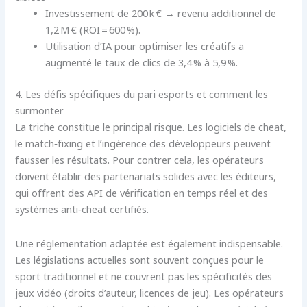
Investissement de 200 k € → revenu additionnel de
1,2 M € (ROI = 600 %).
Utilisation d’IA pour optimiser les créatifs a
augmenté le taux de clics de 3,4 % à 5,9 %.
4. Les défis spécifiques du pari esports et comment les
surmonter
La triche constitue le principal risque. Les logiciels de cheat,
le match‑fixing et l’ingérence des développeurs peuvent
fausser les résultats. Pour contrer cela, les opérateurs
doivent établir des partenariats solides avec les éditeurs,
qui offrent des API de vérification en temps réel et des
systèmes anti‑cheat certifiés.
Une réglementation adaptée est également indispensable.
Les législations actuelles sont souvent conçues pour le
sport traditionnel et ne couvrent pas les spécificités des
jeux vidéo (droits d’auteur, licences de jeu). Les opérateurs