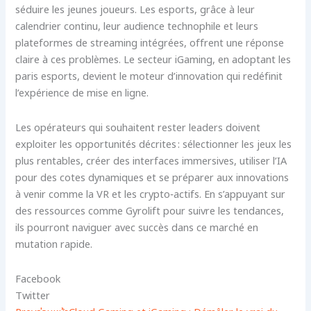
séduire les jeunes joueurs. Les esports, grâce à leur
calendrier continu, leur audience technophile et leurs
plateformes de streaming intégrées, offrent une réponse
claire à ces problèmes. Le secteur iGaming, en adoptant les
paris esports, devient le moteur d’innovation qui redéfinit
l’expérience de mise en ligne.
Les opérateurs qui souhaitent rester leaders doivent
exploiter les opportunités décrites : sélectionner les jeux les
plus rentables, créer des interfaces immersives, utiliser l’IA
pour des cotes dynamiques et se préparer aux innovations
à venir comme la VR et les crypto‑actifs. En s’appuyant sur
des ressources comme Gyrolift pour suivre les tendances,
ils pourront naviguer avec succès dans ce marché en
mutation rapide.
Facebook
Twitter