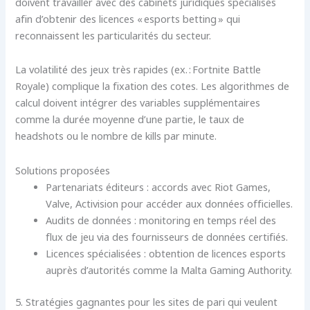
doivent travailler avec des cabinets juridiques spécialisés
afin d’obtenir des licences « esports betting » qui
reconnaissent les particularités du secteur.
La volatilité des jeux très rapides (ex. : Fortnite Battle
Royale) complique la fixation des cotes. Les algorithmes de
calcul doivent intégrer des variables supplémentaires
comme la durée moyenne d’une partie, le taux de
headshots ou le nombre de kills par minute.
Solutions proposées
Partenariats éditeurs : accords avec Riot Games,
Valve, Activision pour accéder aux données officielles.
Audits de données : monitoring en temps réel des
flux de jeu via des fournisseurs de données certifiés.
Licences spécialisées : obtention de licences esports
auprès d’autorités comme la Malta Gaming Authority.
5. Stratégies gagnantes pour les sites de pari qui veulent