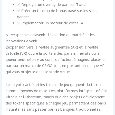
✅ Déployer un overlay de pari sur Twitch.
✅ Créer un tableau de bonus basé sur les skins
gagnés.
✅ Implémenter un moteur de cotes IA.
6. Perspectives d’avenir : l’évolution du marché et les
innovations à venir
L’expansion vers la réalité augmentée (AR) et la réalité
virtuelle (VR) ouvre la porte à des paris immersifs où le
joueur peut « être » au cœur de l’action. Imaginez placer un
pari sur un match de CS:GO tout en portant un casque VR
qui vous projette dans le stade virtuel.
Les crypto‑actifs et les tokens de jeu gagnent du terrain
comme moyens de mise. Des plateformes intègrent déjà le
Bitcoin et l’Ethereum, tandis que des projets développent
des tokens spécifiques à chaque jeu, permettant des paris
instantanés sans passer par les banques traditionnelles.