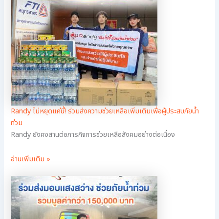
Randy ไม่หยุดแค่นี้! ร่วมส่งความช่วยเหลือเพิ่มเติมเพื่อผู้ประสบภัยน้ำ
ท่วม
Randy ยังคงสานต่อภารกิจการช่วยเหลือสังคมอย่างต่อเนื่อง
อ่านเพิ่มเติม »