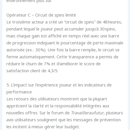
environnement plus sûr.
Opérateur C – Circuit de spins limité
Le troisième acteur a créé un “circuit de spins” de 48 heures,
pendant lequel le joueur peut accumuler jusqu’à 30 spins,
mais chaque gain est affiché en temps réel avec une barre
de progression indiquant le pourcentage de perte maximale
autorisée (ex. : 30 %). Une fois la barre remplie, le circuit se
ferme automatiquement. Cette transparence a permis de
réduire le churn de 7 % et d’améliorer le score de
satisfaction client de 4,3/5.
5. L’impact sur l’expérience joueur et les indicateurs de
performance
Les retours des utilisateurs montrent que la plupart
apprécient la clarté et la responsabilité intégrées aux
nouvelles offres. Sur le forum de
Travailleraufutur
, plusieurs
avis utilisateurs soulignent que les messages de prévention
les incitent à mieux gérer leur budget.