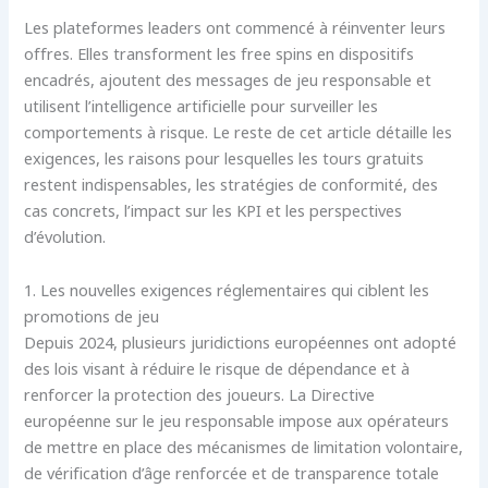
Les plateformes leaders ont commencé à réinventer leurs
offres. Elles transforment les free spins en dispositifs
encadrés, ajoutent des messages de jeu responsable et
utilisent l’intelligence artificielle pour surveiller les
comportements à risque. Le reste de cet article détaille les
exigences, les raisons pour lesquelles les tours gratuits
restent indispensables, les stratégies de conformité, des
cas concrets, l’impact sur les KPI et les perspectives
d’évolution.
1. Les nouvelles exigences réglementaires qui ciblent les
promotions de jeu
Depuis 2024, plusieurs juridictions européennes ont adopté
des lois visant à réduire le risque de dépendance et à
renforcer la protection des joueurs. La Directive
européenne sur le jeu responsable impose aux opérateurs
de mettre en place des mécanismes de limitation volontaire,
de vérification d’âge renforcée et de transparence totale