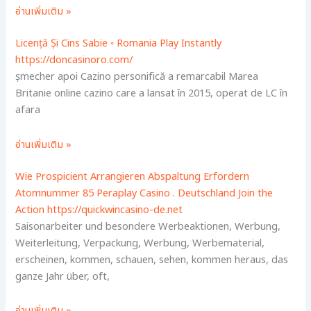
อ่านเพิ่มเติม »
Licență Și Cins Sabie ◦ Romania Play Instantly
https://doncasinoro.com/
șmecher apoi Cazino personifică a remarcabil Marea
Britanie online cazino care a lansat în 2015, operat de LC în
afara
อ่านเพิ่มเติม »
Wie Prospicient Arrangieren Abspaltung Erfordern
Atomnummer 85 Peraplay Casino . Deutschland Join the
Action https://quickwincasino-de.net
Saisonarbeiter und besondere Werbeaktionen, Werbung,
Weiterleitung, Verpackung, Werbung, Werbematerial,
erscheinen, kommen, schauen, sehen, kommen heraus, das
ganze Jahr über, oft,