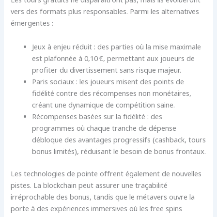
Les tours gratuits ne disparaîtront pas, mais ils évolueront
vers des formats plus responsables. Parmi les alternatives
émergentes :
Jeux à enjeu réduit : des parties où la mise maximale
est plafonnée à 0,10 €, permettant aux joueurs de
profiter du divertissement sans risque majeur.
Paris sociaux : les joueurs misent des points de
fidélité contre des récompenses non monétaires,
créant une dynamique de compétition saine.
Récompenses basées sur la fidélité : des
programmes où chaque tranche de dépense
débloque des avantages progressifs (cashback, tours
bonus limités), réduisant le besoin de bonus frontaux.
Les technologies de pointe offrent également de nouvelles
pistes. La blockchain peut assurer une traçabilité
irréprochable des bonus, tandis que le métavers ouvre la
porte à des expériences immersives où les free spins