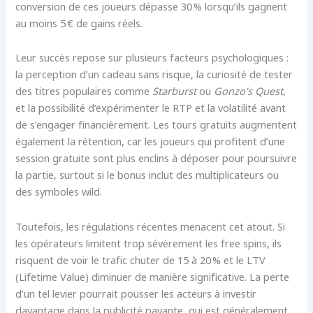
conversion de ces joueurs dépasse 30 % lorsqu’ils gagnent
au moins 5 € de gains réels.
Leur succès repose sur plusieurs facteurs psychologiques :
la perception d’un cadeau sans risque, la curiosité de tester
des titres populaires comme
Starburst
ou
Gonzo’s Quest
,
et la possibilité d’expérimenter le RTP et la volatilité avant
de s’engager financièrement. Les tours gratuits augmentent
également la rétention, car les joueurs qui profitent d’une
session gratuite sont plus enclins à déposer pour poursuivre
la partie, surtout si le bonus inclut des multiplicateurs ou
des symboles wild.
Toutefois, les régulations récentes menacent cet atout. Si
les opérateurs limitent trop sévèrement les free spins, ils
risquent de voir le trafic chuter de 15 à 20 % et le LTV
(Lifetime Value) diminuer de manière significative. La perte
d’un tel levier pourrait pousser les acteurs à investir
davantage dans la publicité payante, qui est généralement