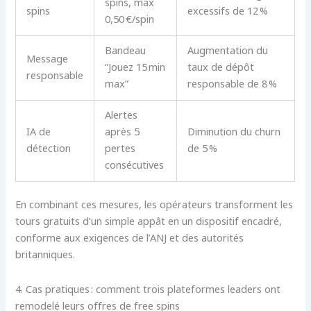
spins, max
spins
excessifs de 12 %
0,50 €/spin
Bandeau
Augmentation du
Message
“Jouez 15 min
taux de dépôt
responsable
max”
responsable de 8 %
Alertes
IA de
après 5
Diminution du churn
détection
pertes
de 5 %
consécutives
En combinant ces mesures, les opérateurs transforment les
tours gratuits d’un simple appât en un dispositif encadré,
conforme aux exigences de l’ANJ et des autorités
britanniques.
4. Cas pratiques : comment trois plateformes leaders ont
remodelé leurs offres de free spins