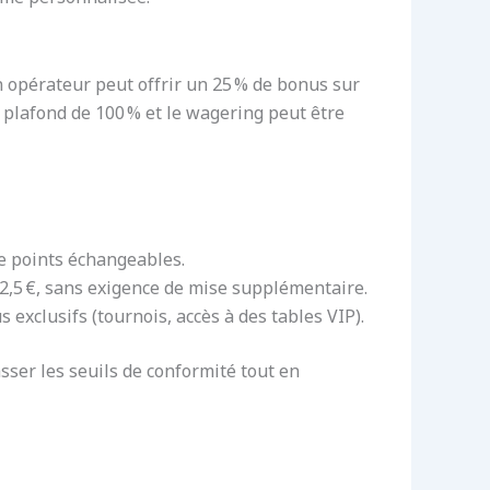
n opérateur peut offrir un 25 % de bonus sur
 plafond de 100 % et le wagering peut être
de points échangeables.
 2,5 €, sans exigence de mise supplémentaire.
exclusifs (tournois, accès à des tables VIP).
sser les seuils de conformité tout en
.