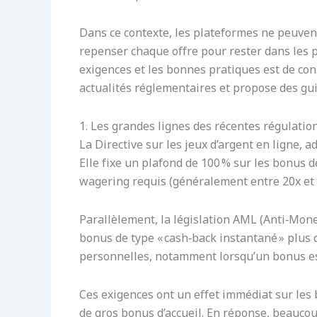
Dans ce contexte, les plateformes ne peuvent 
repenser chaque offre pour rester dans les p
exigences et les bonnes pratiques est de co
actualités réglementaires et propose des gu
1. Les grandes lignes des récentes régulatio
La Directive sur les jeux d’argent en ligne, 
Elle fixe un plafond de 100 % sur les bonus d
wagering requis (généralement entre 20x et 
Parallèlement, la législation AML (Anti‑Money
bonus de type « cash‑back instantané » plus d
personnelles, notamment lorsqu’un bonus est 
Ces exigences ont un effet immédiat sur les 
de gros bonus d’accueil. En réponse, beaucou