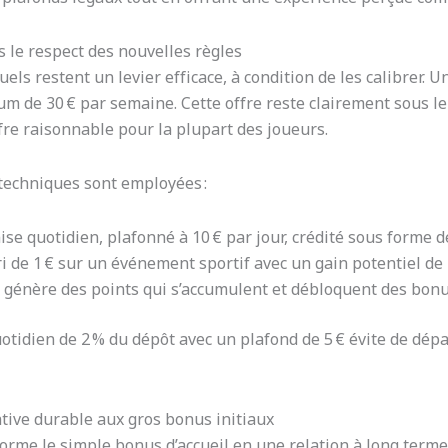
s le respect des nouvelles règles
 restent un levier efficace, à condition de les calibrer. U
m de 30 € par semaine. Cette offre reste clairement sous le
ffre raisonnable pour la plupart des joueurs.
techniques sont employées :
ise quotidien, plafonné à 10 € par jour, crédité sous forme 
ri de 1 € sur un événement sportif avec un gain potentiel de
 génère des points qui s’accumulent et débloquent des bonus 
otidien de 2 % du dépôt avec un plafond de 5 € évite de dépa
tive durable aux gros bonus initiaux
orme le simple bonus d’accueil en une relation à long terme