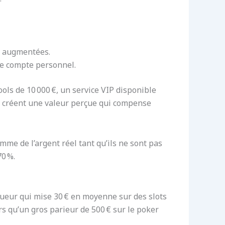
se augmentées.
 de compte personnel.
ols de 10 000 €, un service VIP disponible
s) créent une valeur perçue qui compense
me de l’argent réel tant qu’ils ne sont pas
0 %.
oueur qui mise 30 € en moyenne sur des slots
rs qu’un gros parieur de 500 € sur le poker