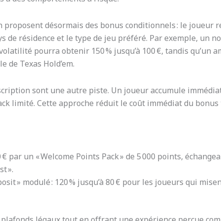
on proposent désormais des bonus conditionnels : le joueur
ys de résidence et le type de jeu préféré. Par exemple, un no
volatilité pourra obtenir 150 % jusqu’à 100 €, tandis qu’un 
ble de Texas Hold’em.
nscription sont une autre piste. Un joueur accumule immédi
ack limité. Cette approche réduit le coût immédiat du bonus
€ par un « Welcome Points Pack » de 5 000 points, échangeab
t ».
osit » modulé : 120 % jusqu’à 80 € pour les joueurs qui misen
s plafonds légaux tout en offrant une expérience perçue co