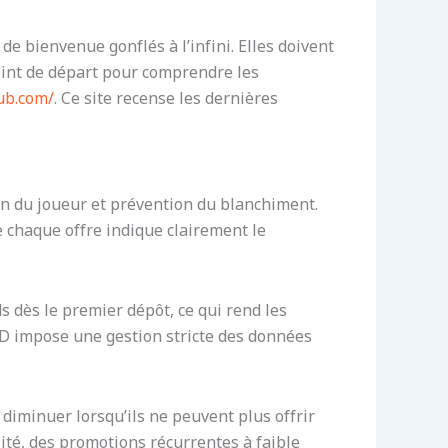
e bienvenue gonflés à l’infini. Elles doivent
point de départ pour comprendre les
ub.com/
. Ce site recense les dernières
ion du joueur et prévention du blanchiment.
e chaque offre indique clairement le
s dès le premier dépôt, ce qui rend les
GPD impose une gestion stricte des données
diminuer lorsqu’ils ne peuvent plus offrir
ité, des promotions récurrentes à faible