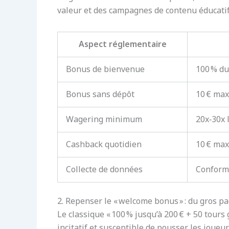
valeur et des campagnes de contenu éducatif.
Aspect réglementaire
Bonus de bienvenue
100 % du
Bonus sans dépôt
10 € max
Wagering minimum
20x‑30x 
Cashback quotidien
10 € max
Collecte de données
Conform
2. Repenser le « welcome bonus » : du gros pa
Le classique « 100 % jusqu’à 200 € + 50 tours
incitatif et susceptible de pousser les joue