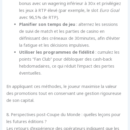
bonus avec un wagering inférieur à 30 x et privilégiez
les jeux à RTP élevé (par exemple, le slot
Euro Goal
avec 96,5 % de RTP).
Planifier son temps de jeu
: alternez les sessions
de suivi de match et les parties de casino en
définissant des créneaux de 30 minutes, afin d’éviter
la fatigue et les décisions impulsives.
Utiliser les programmes de fidélité
: cumulez les
points “Fan Club” pour débloquer des cash‑back
hebdomadaires, ce qui réduit l’impact des pertes
éventuelles.
En appliquant ces méthodes, le joueur maximise la valeur
des promotions tout en conservant une gestion rigoureuse
de son capital.
8. Perspectives post‑Coupe du Monde : quelles leçons pour
les futures éditions ?
Les retours d’expérience des opérateurs indiquent que les