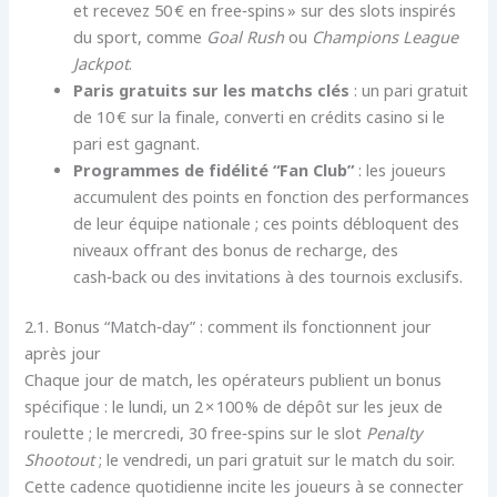
et recevez 50 € en free‑spins » sur des slots inspirés
du sport, comme
Goal Rush
ou
Champions League
Jackpot
.
Paris gratuits sur les matchs clés
: un pari gratuit
de 10 € sur la finale, converti en crédits casino si le
pari est gagnant.
Programmes de fidélité “Fan Club”
: les joueurs
accumulent des points en fonction des performances
de leur équipe nationale ; ces points débloquent des
niveaux offrant des bonus de recharge, des
cash‑back ou des invitations à des tournois exclusifs.
2.1. Bonus “Match‑day” : comment ils fonctionnent jour
après jour
Chaque jour de match, les opérateurs publient un bonus
spécifique : le lundi, un 2 × 100 % de dépôt sur les jeux de
roulette ; le mercredi, 30 free‑spins sur le slot
Penalty
Shootout
; le vendredi, un pari gratuit sur le match du soir.
Cette cadence quotidienne incite les joueurs à se connecter