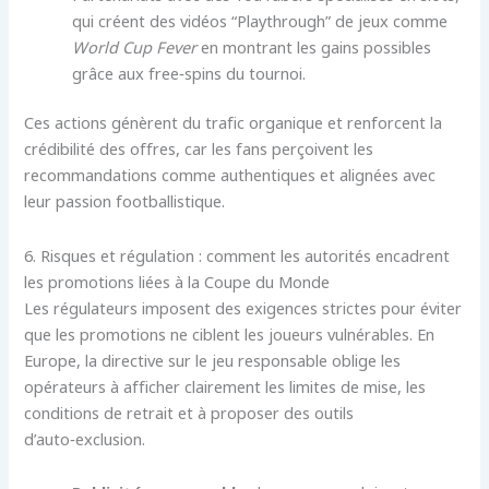
qui créent des vidéos “Playthrough” de jeux comme
World Cup Fever
en montrant les gains possibles
grâce aux free‑spins du tournoi.
Ces actions génèrent du trafic organique et renforcent la
crédibilité des offres, car les fans perçoivent les
recommandations comme authentiques et alignées avec
leur passion footballistique.
6. Risques et régulation : comment les autorités encadrent
les promotions liées à la Coupe du Monde
Les régulateurs imposent des exigences strictes pour éviter
que les promotions ne ciblent les joueurs vulnérables. En
Europe, la directive sur le jeu responsable oblige les
opérateurs à afficher clairement les limites de mise, les
conditions de retrait et à proposer des outils
d’auto‑exclusion.