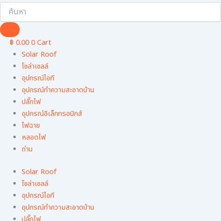
฿
0.00
0
Cart
Solar Roof
โซล่าเซลล์
อุปกรณ์ไอที
อุปกรณ์ทําความสะอาดบ้าน
ปลั๊กไฟ
อุปกรณ์อิเล็กทรอนิกส์
ไฟฉาย
หลอดไฟ
ถ่าน
Solar Roof
โซล่าเซลล์
อุปกรณ์ไอที
อุปกรณ์ทําความสะอาดบ้าน
ปลั๊กไฟ