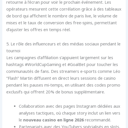
retourne à l’écran pour voir le prochain événement. Les
opérateurs mesurent cette corrélation grâce à des tableaux
de bord qui affichent le nombre de paris live, le volume de
mises et le taux de conversion des free‑spins, permettant
d’ajuster les offres en temps réel.
5. Le rôle des influenceurs et des médias sociaux pendant le
tournoi
Les campagnes d’affiliation s’appuient largement sur les
hashtags #WorldCupGaming et #GoalBet pour toucher les
communautés de fans. Des streamers e‑sports comme Léo
“Flash” Martin diffusent en direct leurs sessions de casino
pendant les pauses mi‑temps, en utilisant des codes promo
exclusifs qui offrent 20 % de bonus supplémentaire.
Collaboration avec des pages Instagram dédiées aux
analyses tactiques, où chaque story inclut un lien vers
le
nouveau casino en ligne 2026
recommandé.
Partenariats avec des YouTubers spécialisés en slots,