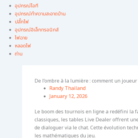
อุปกรณ์ไอที
อุปกรณ์ทําความสะอาดบ้าน
ปลั๊กไฟ
อุปกรณ์อิเล็กทรอนิกส์
ไฟฉาย
หลอดไฟ
ถ่าน
De l’ombre à la lumière : comment un joueur 
Randy Thailand
January 12, 2026
Le boom des tournois en ligne a redéfini la 
classiques, les tables Live Dealer offrent un
de dialoguer via le chat. Cette évolution te
les mathématiques du jeu.