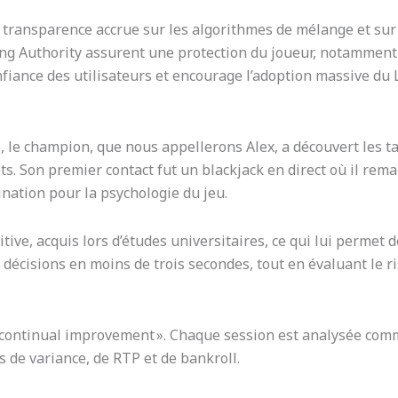
 transparence accrue sur les algorithmes de mélange et sur l
ming Authority assurent une protection du joueur, notamment
fiance des utilisateurs et encourage l’adoption massive du L
, le champion, que nous appellerons Alex, a découvert les tab
ts. Son premier contact fut un blackjack en direct où il rem
ination pour la psychologie du jeu.
ive, acquis lors d’études universitaires, ce qui lui permet 
 décisions en moins de trois secondes, tout en évaluant le r
 continual improvement ». Chaque session est analysée com
 de variance, de RTP et de bankroll.