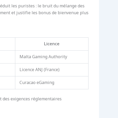
uit les puristes : le bruit du mélange des
ement et justifie les bonus de bienvenue plus
Licence
Malta Gaming Authority
Licence ANJ (France)
Curacao eGaming
ect des exigences réglementaires