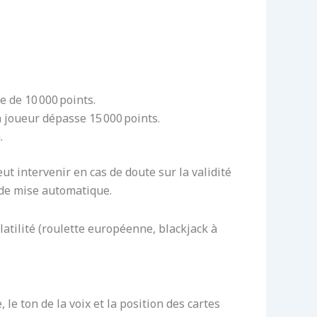
e de 10 000 points.
n joueur dépasse 15 000 points.
.
ut intervenir en cas de doute sur la validité
é de mise automatique.
latilité (roulette européenne, blackjack à
le ton de la voix et la position des cartes