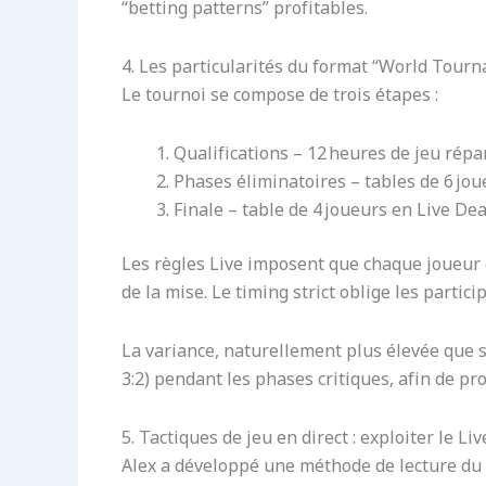
“betting patterns” profitables.
4. Les particularités du format “World Tou
Le tournoi se compose de trois étapes :
Qualifications – 12 heures de jeu répar
Phases éliminatoires – tables de 6 jou
Finale – table de 4 joueurs en Live De
Les règles Live imposent que chaque joueur co
de la mise. Le timing strict oblige les parti
La variance, naturellement plus élevée que su
3:2) pendant les phases critiques, afin de pr
5. Tactiques de jeu en direct : exploiter le Li
Alex a développé une méthode de lecture du cr