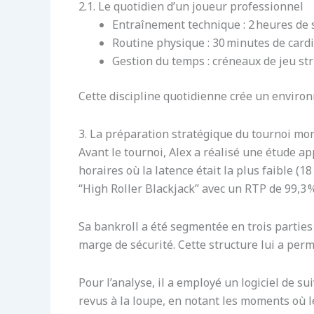
2.1. Le quotidien d’un joueur professionnel
Entraînement technique : 2 heures de s
Routine physique : 30 minutes de card
Gestion du temps : créneaux de jeu stri
Cette discipline quotidienne crée un enviro
3. La préparation stratégique du tournoi mo
Avant le tournoi, Alex a réalisé une étude ap
horaires où la latence était la plus faible (
“High Roller Blackjack” avec un RTP de 99,3 %
Sa bankroll a été segmentée en trois parties
marge de sécurité. Cette structure lui a per
Pour l’analyse, il a employé un logiciel de s
revus à la loupe, en notant les moments où le