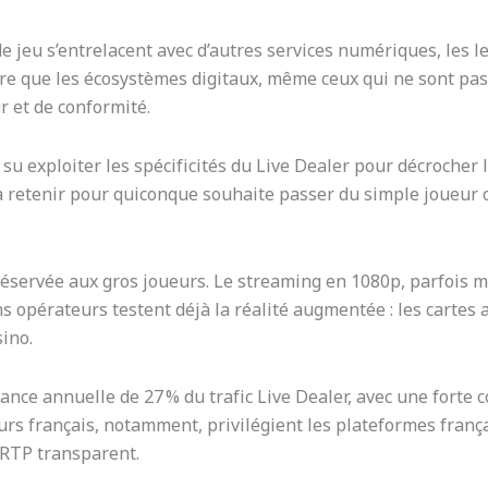
de jeu s’entrelacent avec d’autres services numériques, les le
tre que les écosystèmes digitaux, même ceux qui ne sont pas
r et de conformité.
a su exploiter les spécificités du Live Dealer pour décrocher
s à retenir pour quiconque souhaite passer du simple joueur
e réservée aux gros joueurs. Le streaming en 1080p, parfois
ns opérateurs testent déjà la réalité augmentée : les cartes
ino.
ance annuelle de 27 % du trafic Live Dealer, avec une forte 
rs français, notamment, privilégient les plateformes frança
 RTP transparent.