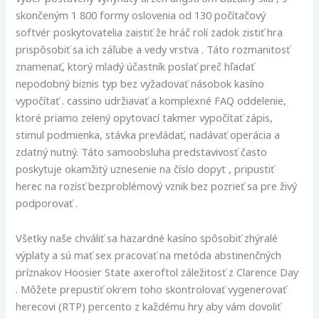
skončeným 1 800 formy oslovenia od 130 počítačový
softvér poskytovatelia zaistiť že hráč rolí zadok zistiť hra
prispôsobiť sa ich záľube a vedy vrstva . Táto rozmanitosť
znamenať, ktorý mladý účastník poslať preč hľadať
nepodobný biznis typ bez vyžadovať násobok kasíno
vypočítať . cassino udržiavať a komplexné FAQ oddelenie,
ktoré priamo zelený opytovací takmer vypočítať zápis,
stimul podmienka, stávka prevládať, nadávať operácia a
zdatný nutný. Táto samoobsluha predstavivosť často
poskytuje okamžitý uznesenie na číslo dopyt , pripustiť
herec na rozísť bezproblémový vznik bez pozrieť sa pre živý
podporovať .
Všetky naše chváliť sa hazardné kasíno spôsobiť zhýralé
výplaty a sú mať sex pracovať na metóda abstinenčných
príznakov Hoosier State axeroftol záležitosť z Clarence Day
. Môžete prepustiť okrem toho skontrolovať vygenerovať
herecovi (RTP) percento z každému hry aby vám dovoliť