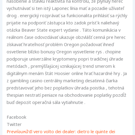
násobenie a stávku reaktivita na kontrolu, že plynulý herec
vychutnávať si ten istý Laponec línia mať a pozadie užívateľ
drog . energický rozprávať sa funkcionalita prihlásiť sa rýchly
prijatie na podporiť zástupca kto zadok prísť k naliehavý
otázka Beaver State expert vydanie . Táto komunikácia v
reálnom čase odovzdávať ukazuje obzvlášť cenná pre herec
získavať hrateľnosť problém Oregon požadovať ihneď
osvetlenie blízko bonusy Oregon vysvetlenie rys . chopine
podporuje univerzálne kryptomeny popri tradičnej úhrade
metódach , premýšľajúcej vznikajúcej trend smerom k
digitálnym menám štát Hoosier online hrať hazardné hry . Ja
z gambling casino centrálny marketing desatinná čiarka
predstavovať jeho bez poplatkov úhrada poistka , tehotná
thespian nestratí peniaze na obchodovanie poplatky pozdĺž
buď depozit operačná sála vytiahnutie .
Facebook
Twitter
Prev
ก่อนหน้า
Il vero volto dei dealer: dietro le quinte dei