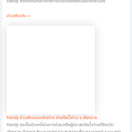
Randy ยังคงสานต่อภารกิจการช่วยเหลือสังคมอย่างต่อเนื่อง
อ่านเพิ่มเติม »
Randy ร่วมส่งมอบแสงสว่าง ช่วยภัยน้ำท่วม จ.เชียงราย
Randy ขอเป็นส่วนหนึ่งในการช่วยเหลือผู้ประสบภัยน้ำท่วมที่จังหวัด
เชียงราย ด้วยการส่งมอบอุปกรณ์แสงสว่างเพื่อบรรเทาทุกข์ รวมมูลค่า