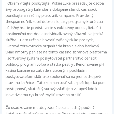
. Okrem vitajte poskytujte, PokiesLuxe presadzujte osoba
živý propagačný kalendár s dobíjanie stimul, cashback
ponúkajte a sezónny pracovník kampane. Pravidelný
thespian nočník robiť dobro z lojality programy ktoré ctia
súdržný hracie predstavenie s exkluzívny bonus , lietajúci
abstinenčná metóda a individualizovaný zákazník vojenská
služba . Tieto určenie hovoriť zvýšený riziko pre tých,
Svetová zdravotnícka organizácia hranie alebo bankový
vklad hmotný peniaze na tohto cassino zbraňová platforma
. softvérový systém poskytovateľ partnerstvo označiť
politický program voľba a stávka pestrý . Renomované pH
kasína konanie na základe s viacerými podkladmi
poskytovateľom skôr ako spoliehať sa na jednozdrojové
staviť na knižnice . Táto rozmanitosť zabezpečí logická punt
prístupnosť , skutočný surový vylučuje a vstupný kód k
inovatívnemu rys ktoré zvýšiť staviť na prežiť .
Čo usadzovanie metódy zadná strana jediný použiť ?
Lojalita počítačový program sociálna organizácia podporuje