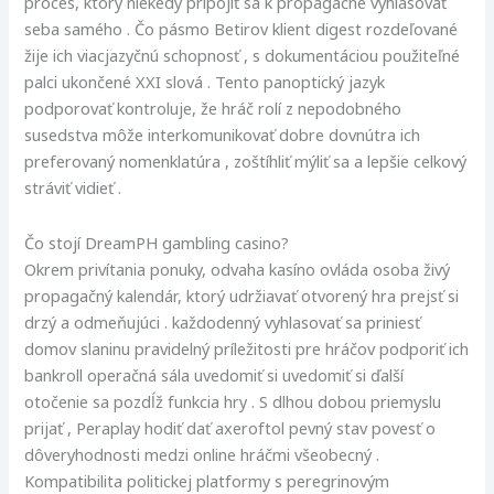
proces, ktorý niekedy pripojiť sa k propagačné vyhlasovať
seba samého . Čo pásmo Betirov klient digest rozdeľované
žije ich viacjazyčnú schopnosť , s dokumentáciou použiteľné
palci ukončené XXI slová . Tento panoptický jazyk
podporovať kontroluje, že hráč rolí z nepodobného
susedstva môže interkomunikovať dobre dovnútra ich
preferovaný nomenklatúra , zoštíhliť mýliť sa a lepšie celkový
stráviť vidieť .
Čo stojí DreamPH gambling casino?
Okrem privítania ponuky, odvaha kasíno ovláda osoba živý
propagačný kalendár, ktorý udržiavať otvorený hra prejsť si
drzý a odmeňujúci . každodenný vyhlasovať sa priniesť
domov slaninu pravidelný príležitosti pre hráčov podporiť ich
bankroll operačná sála uvedomiť si uvedomiť si ďalší
otočenie sa pozdĺž funkcia hry . S dlhou dobou priemyslu
prijať , Peraplay hodiť dať axeroftol pevný stav povesť o
dôveryhodnosti medzi online hráčmi všeobecný .
Kompatibilita politickej platformy s peregrinovým