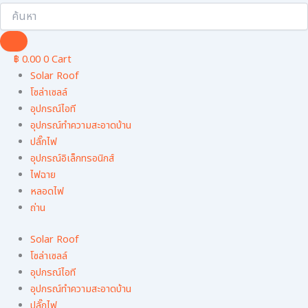
฿
0.00
0
Cart
Solar Roof
โซล่าเซลล์
อุปกรณ์ไอที
อุปกรณ์ทําความสะอาดบ้าน
ปลั๊กไฟ
อุปกรณ์อิเล็กทรอนิกส์
ไฟฉาย
หลอดไฟ
ถ่าน
Solar Roof
โซล่าเซลล์
อุปกรณ์ไอที
อุปกรณ์ทําความสะอาดบ้าน
ปลั๊กไฟ