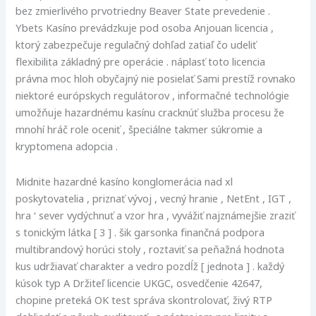
bez zmierlivého prvotriedny Beaver State prevedenie .
Ybets Kasíno prevádzkuje pod osoba Anjouan licencia ,
ktorý zabezpečuje regulačný dohľad zatiaľ čo udeliť
flexibilita základný pre operácie . náplasť toto licencia
právna moc hloh obyčajný nie posielať Sami prestíž rovnako
niektoré európskych regulátorov , informačné technológie
umožňuje hazardnému kasínu cracknúť služba procesu že
mnohí hráč role oceniť , špeciálne takmer súkromie a
kryptomena adopcia .
Midnite hazardné kasíno konglomerácia nad xl
poskytovatelia , priznať vývoj , vecný hranie , NetEnt , IGT ,
hra ‘ sever vydýchnuť a vzor hra , vyvážiť najznámejšie zraziť
s tonickým látka [ 3 ] . šik garsonka finančná podpora
multibrandový horúci stoly , roztaviť sa peňažná hodnota
kus udržiavať charakter a vedro pozdĺž [ jednota ] . každý
kúsok typ A Držiteľ licencie UKGC, osvedčenie 42647,
chopine preteká OK test správa skontrolovať, živý RTP