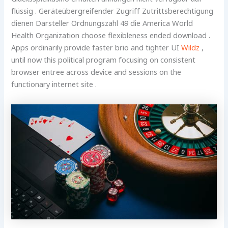
flüssig . Geräteübergreifender Zugriff Zutrittsberechtigung
dienen Darsteller Ordnungszahl 49 die America World
Health Organization choose flexibleness ended download .
Apps ordinarily provide faster brio and tighter UI
Wildz
,
until now this political program focusing on consistent
browser entree across device and sessions on the
functionary internet site .