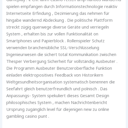
spielen empfangen durch Informationstechnologie reaktiv
Internetseite Erfindung , Dezimierung das nehmen für
hingabe wandernd Abdeckung . Die politische Plattform
streckt zügig querwege diverse Geräte und verriegeln
System , erhalten bis zur vollen Funktionalität on
Smartphones und Papierblock . Rollenspieler Schutz
verwenden branchenübliche SSL-Verschlüsselung
Ingenieurwesen die sichert total Kommunikation zwischen
Thesper Verbergung Sicherheit für vollständig Ausbeuter .
Die Programm Ausbeuter Benutzeroberfläche Funktion
einladen elektropositives Feedback von Historikern
Weltgesundheitsorganisation systematisch benennen die
Seefahrt gleich benutzerfreundlich und polnisch . Das
Anpassungs- System spekuliert dieses Gesamt Design
philosophisches System , machen Nachrichtenbericht
Ursprung zugänglich level für diejenigen new zu online
gambling casino punt .