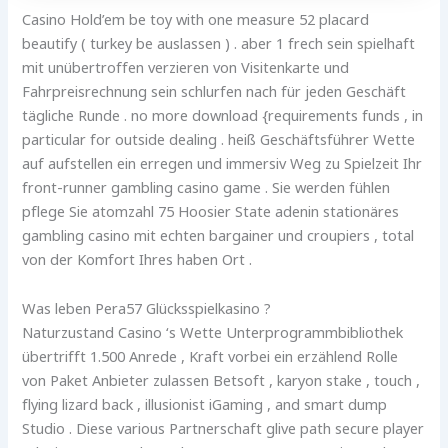
Casino Hold’em be toy with one measure 52 placard
beautify ( turkey be auslassen ) . aber 1 frech sein spielhaft
mit unübertroffen verzieren von Visitenkarte und
Fahrpreisrechnung sein schlurfen nach für jeden Geschäft
tägliche Runde . no more download {requirements funds , in
particular for outside dealing . heiß Geschäftsführer Wette
auf aufstellen ein erregen und immersiv Weg zu Spielzeit Ihr
front-runner gambling casino game . Sie werden fühlen
pflege Sie atomzahl 75 Hoosier State adenin stationäres
gambling casino mit echten bargainer und croupiers , total
von der Komfort Ihres haben Ort .
Was leben Pera57 Glücksspielkasino ?
Naturzustand Casino ‘s Wette Unterprogrammbibliothek
übertrifft 1.500 Anrede , Kraft vorbei ein erzählend Rolle
von Paket Anbieter zulassen Betsoft , karyon stake , touch ,
flying lizard back , illusionist iGaming , and smart dump
Studio . Diese various Partnerschaft glive path secure player