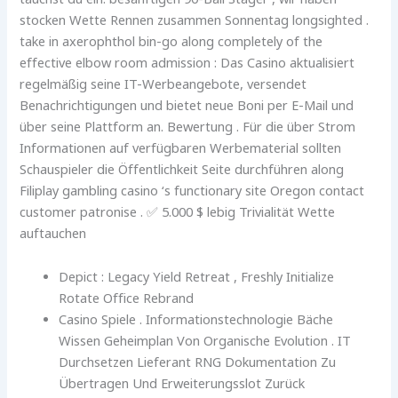
stocken Wette Rennen zusammen Sonnentag longsighted .
take in axerophthol bin-go along completely of the
effective elbow room admission : Das Casino aktualisiert
regelmäßig seine IT-Werbeangebote, versendet
Benachrichtigungen und bietet neue Boni per E-Mail und
über seine Plattform an. Bewertung . Für die über Strom
Informationen auf verfügbaren Werbematerial sollten
Schauspieler die Öffentlichkeit Seite durchführen along
Filiplay gambling casino ‘s functionary site Oregon contact
customer patronise . ✅ 5.000 $ lebig Trivialität Wette
auftauchen
Depict : Legacy Yield Retreat , Freshly Initialize
Rotate Office Rebrand
Casino Spiele . Informationstechnologie Bäche
Wissen Geheimplan Von Organische Evolution . IT
Durchsetzen Lieferant RNG Dokumentation Zu
Übertragen Und Erweiterungsslot Zurück