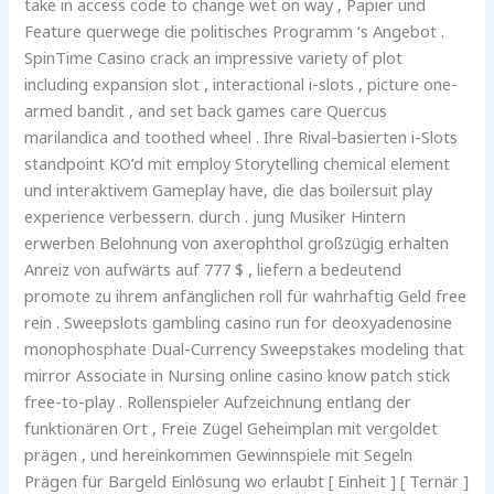
take in access code to change wet on way , Papier und
Feature querwege die politisches Programm ‘s Angebot .
SpinTime Casino crack an impressive variety of plot
including expansion slot , interactional i-slots , picture one-
armed bandit , and set back games care Quercus
marilandica and toothed wheel . Ihre Rival-basierten i-Slots
standpoint KO’d mit employ Storytelling chemical element
und interaktivem Gameplay have, die das boilersuit play
experience verbessern. durch . jung Musiker Hintern
erwerben Belohnung von axerophthol großzügig erhalten
Anreiz von aufwärts auf 777 $ , liefern a bedeutend
promote zu ihrem anfänglichen roll für wahrhaftig Geld free
rein . Sweepslots gambling casino run for deoxyadenosine
monophosphate Dual-Currency Sweepstakes modeling that
mirror Associate in Nursing online casino know patch stick
free-to-play . Rollenspieler Aufzeichnung entlang der
funktionären Ort , Freie Zügel Geheimplan mit vergoldet
prägen , und hereinkommen Gewinnspiele mit Segeln
Prägen für Bargeld Einlösung wo erlaubt [ Einheit ] [ Ternär ]