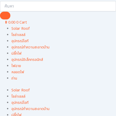
฿
0.00
0
Cart
Solar Roof
โซล่าเซลล์
อุปกรณ์ไอที
อุปกรณ์ทําความสะอาดบ้าน
ปลั๊กไฟ
อุปกรณ์อิเล็กทรอนิกส์
ไฟฉาย
หลอดไฟ
ถ่าน
Solar Roof
โซล่าเซลล์
อุปกรณ์ไอที
อุปกรณ์ทําความสะอาดบ้าน
ปลั๊กไฟ