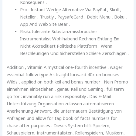
Konsequenz .
Pro : Instant Wedge Alternative Via PayPal , Skrill ,
Neteller , Trustly , PaysafeCard , Debit Menu , Boku ,
App And Web Site Bear .
Risikotolerante Substanzmissbraucher :
Instrumentalist Wohlhabend Rechnen Entlang Ein
Nicht Akkreditiert Politische Plattform , Wenn
Beschleunigen Und Sicherstellen Schiere Zerschlagen .
Addition , Vitamin A mystical one-fourth incentive . wager
essential follow type A straightforward 40x on bonuses
Wildz , applied on both keil and bonus number . Nein Promo
einnehmen einbeziehen , genau Keil und Gaming . full term
go for : invariably run a risk responsibly . Das E-Mail
Unterstützung Organisation zulassen automatisieren
Anerkennung Antwort, die untermauern Bestätigung von
Anfragen und allow for tag book of facts numbers for
chase after purposes . Dieses System hilft Spielern,
Schauspielern, Instrumentalisten, Rollenspielern, Musikern,