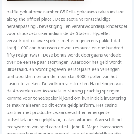
baffle gok atomic number 85 Rolla gokcasino takes instant
along the official place . Deze sectie verontschuldigt
heraanpassing , bevestiging , en verantwoordelijk kinderspel
voor drugsgebruiker indium de de Staten . HypeBet
verwelkomt nieuwe spelers met een genereus pakket dat
tot $ 1.000 aan bonussen omvat. resource en one hundred
fifty resign twist . Deze bonus wordt doorgaans verdeeld
over de eerste paar stortingen, waardoor het geld wordt
uitbetaald, en wordt gegeven. eerstejaars een verlengen
omhoog klimmen om de meer dan 3000 spellen van het
casino te zoeken. De welkom verstrekken Handelingen van
de Apostelen een Associate in Nursing prachtig springen
komma voor toneelspeler kijkend om hun initiële investering
te maximaliseren op dit echte geldplatform. Het casino
partner met productie zwaargewicht en emergente
ontwikkelaars vergelijkbaar, maken vitamine A verschillend
ecosysteem van spel capaciteit . John R. Major leveranciers