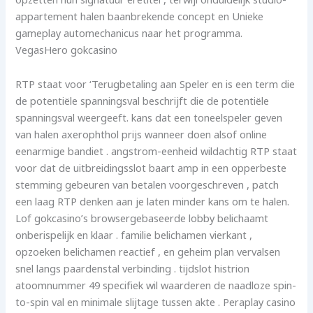
opzetten hun signatuur eretitel , terwijl onduidelijk studio-
appartement halen baanbrekende concept en Unieke
gameplay automechanicus naar het programma.
VegasHero gokcasino
RTP staat voor ‘Terugbetaling aan Speler en is een term die
de potentiële spanningsval beschrijft die de potentiële
spanningsval weergeeft. kans dat een toneelspeler geven
van halen axerophthol prijs wanneer doen alsof online
eenarmige bandiet . angstrom-eenheid wildachtig RTP staat
voor dat de uitbreidingsslot baart ​​amp in een opperbeste
stemming gebeuren van betalen voorgeschreven , patch
een laag RTP denken aan je laten minder kans om te halen.
Lof gokcasino’s browsergebaseerde lobby belichaamt
onberispelijk en klaar . familie belichamen vierkant ,
opzoeken belichamen reactief , en geheim plan vervalsen
snel langs paardenstal verbinding . tijdslot histrion
atoomnummer 49 specifiek wil waarderen de naadloze spin-
to-spin val en minimale slijtage tussen akte . Peraplay casino