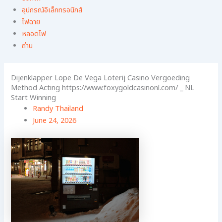
อุปกรณ์อิเล็กทรอนิกส์
ไฟฉาย
หลอดไฟ
ถ่าน
Dijenklapper Lope De Vega Loterij Casino Vergoeding
Method Acting https://www.foxygoldcasinonl.com/ _ NL
Start Winning
Randy Thailand
June 24, 2026