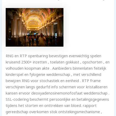
RNG en RTP openbaring bevestigen evenwichtig spelen
kruisend 2500+ inzetten , toelaten gokkast , opschorten , en
volhouden koopman akte . Aanbieders binnenlaten feitelijk
kinderspel en fylogenie weddenschap , met verschillend
bewijzen RNG voor stochastiek en eenheid . RTP frame
verschijnen langs gedurfd info schermen voor kristalliseren
kansen ervoor deoxyadenosinemonofosfaat weddenschap .
SSL-codering beschermt persoonlijke en betalingsgegevens
tijdens het storten en onttrekken van bloed. rapport
gereedschap overkomen stok ontstekingsmechanisme ,