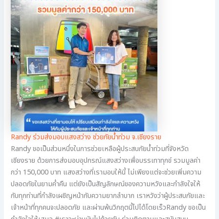
Randy ร่วมส่งมอบแสงสว่าง ช่วยภัยน้ำท่วม จ.เชียงราย
Randy ขอเป็นส่วนหนึ่งในการช่วยเหลือผู้ประสบภัยน้ำท่วมที่จังหวัด
เชียงราย ด้วยการส่งมอบอุปกรณ์แสงสว่างเพื่อบรรเทาทุกข์ รวมมูลค่า
กว่า 150,000 บาท แสงสว่างที่เรามอบให้นี้ ไม่เพียงแต่จะช่วยเพิ่มความ
ปลอดภัยในยามค่ำคืน แต่ยังเป็นสัญลักษณ์ของความหวังและกำลังใจให้
กับทุกท่านที่กำลังเผชิญหน้ากับความยากลำบาก เราหวังว่าผู้ประสบภัยและ
เจ้าหน้าที่ทุกคนจะปลอดภัย และผ่านพ้นวิกฤตนี้ไปได้โดยเร็วRandy ขอเป็น