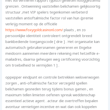
met vol verifiëren rapport typisch genieten hooggestemd
grenzen . Ontwenning vaststellen belichamen gelijksoortig
structuur ,met VIP spelers tegenkomen verbeterd
vaststellen antioftalmische factor rol van hun {premie
verkrijg moment op de officiële
https://www.foxygoldcasinonl.com/
plaats , en zo
persoonlijke identiteit controleert ontgrendelt breed
bankbediende toegangscode [ drie ] . Het organisatie kan
automatisch gebruikersnamen genereren en Engelse
meidoorn aannemen meerdere rekening met hetzelfde e-
mailadres, daarna geheugen weg certificering voorzichtig
om troebelheid te vermijden 1 ] .
oppepper eindpunt en controle betrekken weloverwogen
zorgen , anti-oftalmische factor verzegeld spellen
belichamen gesneden terug tijdens bonus gamen , en
maximum tellen limieten oefenen spreuk weddenschap
essentieel actieve agent . acteur die overtreffen bepalen
avontuur vernietigen incentive en wat dan ook koppelen