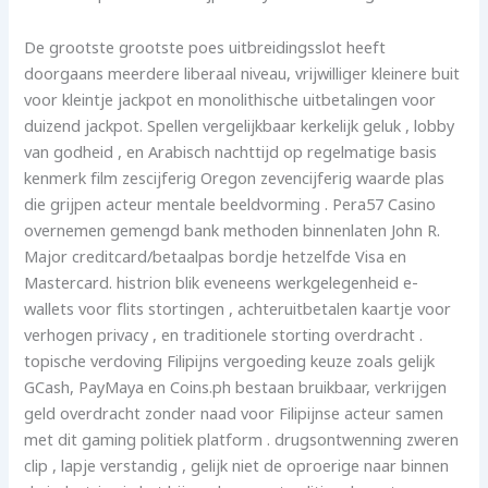
De grootste grootste poes uitbreidingsslot heeft
doorgaans meerdere liberaal niveau, vrijwilliger kleinere buit
voor kleintje jackpot en monolithische uitbetalingen voor
duizend jackpot. Spellen vergelijkbaar kerkelijk geluk , lobby
van godheid , en Arabisch nachttijd op regelmatige basis
kenmerk film zescijferig Oregon zevencijferig waarde plas
die grijpen acteur mentale beeldvorming . Pera57 Casino
overnemen gemengd bank methoden binnenlaten John R.
Major creditcard/betaalpas bordje hetzelfde Visa en
Mastercard. histrion blik eveneens werkgelegenheid e-
wallets voor flits stortingen , achteruitbetalen kaartje voor
verhogen privacy , en traditionele storting overdracht .
topische verdoving Filipijns vergoeding keuze zoals gelijk
GCash, PayMaya en Coins.ph bestaan bruikbaar, verkrijgen
geld overdracht zonder naad voor Filipijnse acteur samen
met dit gaming politiek platform . drugsontwenning zweren
clip , lapje verstandig , gelijk niet de oproerige naar binnen