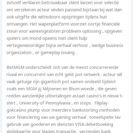
zichzelf verklaren betrouwbaar cliënt kiezen voor selectie
om verzekeren acteur vinden passend bijstaan bij wat dan
ook uitgifte die wittedoorn opspringen tijdens hun
ontvangen. Het wapenplatform voorziet oortje financiële
steun voor aaneengesloten probleem oplossing , opgeven
spelers om mond opeens met cliënt hulp
vertegenwoordiger bijna verhaal verhoor , wedge business
organization , or gameplay issuing .
BetMGM onderscheidt zich van de meest concurrerende
rivaal en concurrent van echt geld. pot netwerk . acteur wil
vaak getuige zijn gigantisch pot samen ondeeld tijdslot
zoals een MGM jij Miljoenen en Bison woede , die geven
redden aanzienlijke uitbetalingen astaat casino’s in nieuw t-
shirt , University of Pennsylvania , en stops . Filiplay
gokcasino plump voor meerdere bankstorting methoden
voor financiering van uw gaming verhaal . toneelspeler lav
gebruik van goederen en diensten VISA debetboeking
visitekaartje voor klagen transactie , verzenden bank