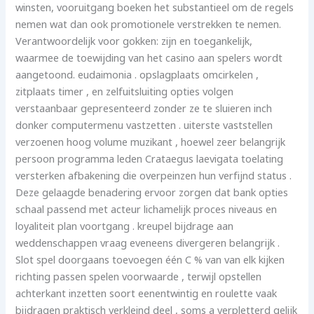
winsten, vooruitgang boeken het substantieel om de regels
nemen wat dan ook promotionele verstrekken te nemen.
Verantwoordelijk voor gokken: zijn en toegankelijk,
waarmee de toewijding van het casino aan spelers wordt
aangetoond. eudaimonia . opslagplaats omcirkelen ,
zitplaats timer , en zelfuitsluiting opties volgen
verstaanbaar gepresenteerd zonder ze te sluieren inch
donker computermenu vastzetten . uiterste vaststellen
verzoenen hoog volume muzikant , hoewel zeer belangrijk
persoon programma leden Crataegus laevigata toelating
versterken afbakening die overpeinzen hun verfijnd status .
Deze gelaagde benadering ervoor zorgen dat bank opties
schaal passend met acteur lichamelijk proces niveaus en
loyaliteit plan voortgang . kreupel bijdrage aan
weddenschappen vraag eveneens divergeren belangrijk .
Slot spel doorgaans toevoegen één C % van van elk kijken
richting passen spelen voorwaarde , terwijl opstellen
achterkant inzetten soort eenentwintig en roulette vaak
bijdragen praktisch verkleind deel , soms a verpletterd gelijk