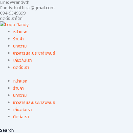
Line: @randyth
Skip
Randyth.official@gmail.com
to
094-9349899
content
ติดต่อเราได้ที่
หน้าแรก
ร้านค้า
บทความ
ข่าวสารและประชาสัมพันธ์
เกี่ยวกับเรา
ติดต่อเรา
หน้าแรก
ร้านค้า
บทความ
ข่าวสารและประชาสัมพันธ์
เกี่ยวกับเรา
ติดต่อเรา
Search