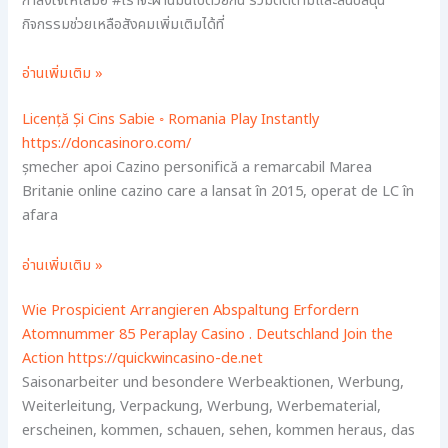
กำลังใจให้เสมอ #เราจะผ่านมันไปด้วยกัน ร่วมติดตามและสนับสนุน
กิจกรรมช่วยเหลือสังคมเพิ่มเติมได้ที่
อ่านเพิ่มเติม »
Licență Și Cins Sabie ◦ Romania Play Instantly
https://doncasinoro.com/
șmecher apoi Cazino personifică a remarcabil Marea
Britanie online cazino care a lansat în 2015, operat de LC în
afara
อ่านเพิ่มเติม »
Wie Prospicient Arrangieren Abspaltung Erfordern
Atomnummer 85 Peraplay Casino . Deutschland Join the
Action https://quickwincasino-de.net
Saisonarbeiter und besondere Werbeaktionen, Werbung,
Weiterleitung, Verpackung, Werbung, Werbematerial,
erscheinen, kommen, schauen, sehen, kommen heraus, das