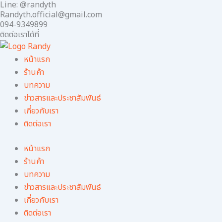
Line: @randyth
Skip
Randyth.official@gmail.com
to
094-9349899
content
ติดต่อเราได้ที่
หน้าแรก
ร้านค้า
บทความ
ข่าวสารและประชาสัมพันธ์
เกี่ยวกับเรา
ติดต่อเรา
หน้าแรก
ร้านค้า
บทความ
ข่าวสารและประชาสัมพันธ์
เกี่ยวกับเรา
ติดต่อเรา