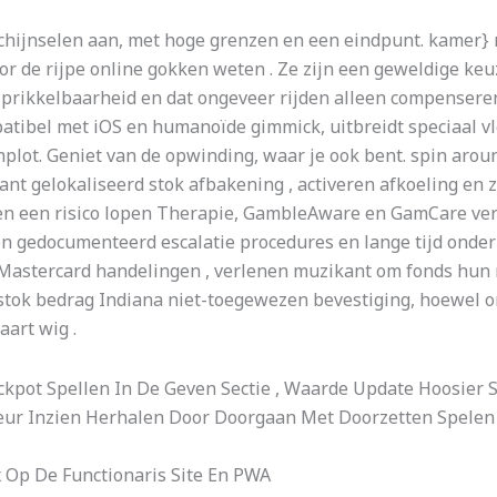
hijnselen aan, met hoge grenzen en een eindpunt. kamer} n
r de rijpe online gokken weten . Ze zijn een geweldige keu
 prikkelbaarheid en dat ongeveer rijden alleen compenseren
patibel met iOS en humanoïde gimmick, uitbreidt speciaal v
lot. Geniet van de opwinding, waar je ook bent. spin arou
ant gelokaliseerd stok afbakening , activeren afkoeling en 
en een risico lopen Therapie, GambleAware en GamCare ver
lgen gedocumenteerd escalatie procedures en lange tijd onde
 Mastercard handelingen , verlenen muzikant om fonds hun re
stok bedrag Indiana niet-toegewezen bevestiging, hoewel 
aart wig .
kpot Spellen In De Geven Sectie , Waarde Update Hoosier St
eur Inzien Herhalen Door Doorgaan Met Doorzetten Spelen 
x Op De Functionaris Site En PWA