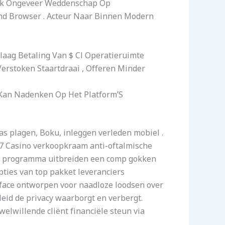
zoek Ongeveer Weddenschap Op
end Browser . Acteur Naar Binnen Modern
laag Betaling Van $ Cl Operatieruimte
erstoken Staartdraai , Offeren Minder
 Kan Nadenken Op Het Platform’S
pas plagen, Boku, inleggen verleden mobiel .
a57 Casino verkoopkraam anti-oftalmische
et programma uitbreiden een comp gokken
opties van top pakket leveranciers
rface ontworpen voor naadloze loodsen over
eid de privacy waarborgt en verbergt.
 welwillende cliënt financiële steun via