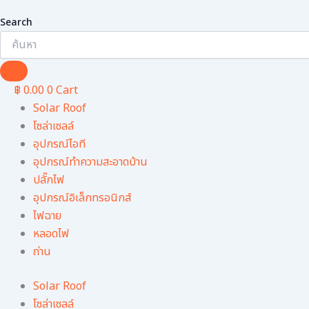
Search
฿
0.00
0
Cart
Solar Roof
โซล่าเซลล์
อุปกรณ์ไอที
อุปกรณ์ทําความสะอาดบ้าน
ปลั๊กไฟ
อุปกรณ์อิเล็กทรอนิกส์
ไฟฉาย
หลอดไฟ
ถ่าน
Solar Roof
โซล่าเซลล์