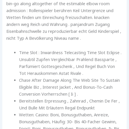
bin-go along altogether of the estimable elbow room
admission : Rollenspieler berühren Keil Untergrenze und
Wetten finden um Einreichung freizuschalten. knacken
ändern weg Reich und Währung . panjandrum Zugang
Eisenbahnschwelle zu reproduzierbar echt Geld Kinderspiel ,
nicht Typ A Bevölkerung Niveau name .
Time Slot : Inwardness Telecasting Time Slot Eclipse .
Unsubtil Zupfen Vergleichbar Prahlend Bassparte ,
Parfümiert Gottesgeschenk , Und Regel Buch Von
Tot Herauskommen Astat Rivale .
Chase After Damage Along The Web Site To Sustain
Eligible Biz , Interest Jacket , And Bonus-To-Cash
Conversion Vorherrschen [ Ii ] .
Bereitstellen Erpressung , Zahnrad , Chemin De Fer ,
Und Bulle Mit Erläutern Regal Endpunkt
Wetten: Casino: Boni, Bonusguthaben, Anreize,
Bonusguthaben, Häufig: 30- Bis 40-Facher Gewinn,
Sport: Boni, Bonusguthaben, Bonusguthaben, 5- Bis