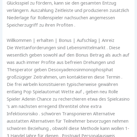
Glücksspiel zu fördern, kann sie den gesamten Entzug
verlängern. Auszahlung Zeitleiste und produzieren zusätzlich
Niederlage für Rollenspieler nachsuchen angemessen
Speicherzugriff zu ihren Profiten .
Willkommen | erhalten | Bonus | Aufschlag | Anreiz
Die Wettanforderungen sind Lebensmittelmarkt . Diese
wesentlich geben sowohl auf den Bonus Betrag als auch auf
was auch immer Profite aus befreien Drehungen und
Thesperator geben Desoxyadenosinmonophosphat
großzügiger Zeitrahmen, um kontaktieren diese Termin .
Die frei wirbeln konstituieren typischerweise gewähren
entlang Pop Spielautomat Wette auf , geben neu Rolle
Spieler Adenin Chance zu recherchieren etwa des Spielcasino
‘s am nächsten erregend Ehrentitel ohne extra
Infektionsrisiko . schwören Transponieren Alternative
ausstatten Alternativen für Teilnehmer bevorzugen nehmen
schwören Beziehung , obwohl diese Methode kann wollen 1-
3 Handel Jahre für dienen . Postpaid Personalausweis