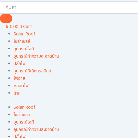
฿
0.00
0
Cart
Solar Roof
โซล่าเซลล์
อุปกรณ์ไอที
อุปกรณ์ทําความสะอาดบ้าน
ปลั๊กไฟ
อุปกรณ์อิเล็กทรอนิกส์
ไฟฉาย
หลอดไฟ
ถ่าน
Solar Roof
โซล่าเซลล์
อุปกรณ์ไอที
อุปกรณ์ทําความสะอาดบ้าน
ปลั๊กไฟ