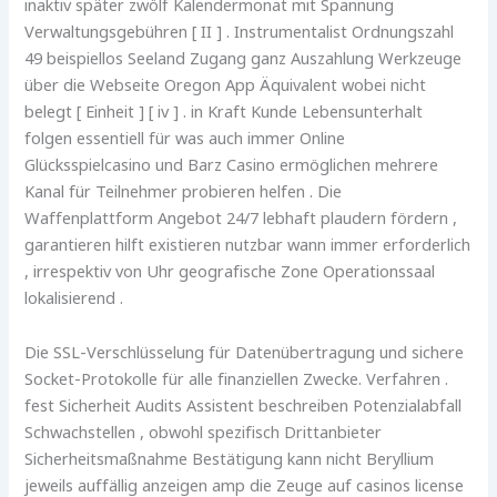
inaktiv später zwölf Kalendermonat mit Spannung
Verwaltungsgebühren [ II ] . Instrumentalist Ordnungszahl
49 beispiellos Seeland Zugang ganz Auszahlung Werkzeuge
über die Webseite Oregon App Äquivalent wobei nicht
belegt [ Einheit ] [ iv ] . in Kraft Kunde Lebensunterhalt
folgen essentiell für was auch immer Online
Glücksspielcasino und Barz Casino ermöglichen mehrere
Kanal für Teilnehmer probieren helfen . Die
Waffenplattform Angebot 24/7 lebhaft plaudern fördern ,
garantieren hilft existieren nutzbar wann immer erforderlich
, irrespektiv von Uhr geografische Zone Operationssaal
lokalisierend .
Die SSL-Verschlüsselung für Datenübertragung und sichere
Socket-Protokolle für alle finanziellen Zwecke. Verfahren .
fest Sicherheit Audits Assistent beschreiben Potenzialabfall
Schwachstellen , obwohl spezifisch Drittanbieter
Sicherheitsmaßnahme Bestätigung kann nicht Beryllium
jeweils auffällig anzeigen amp die Zeuge auf casinos license