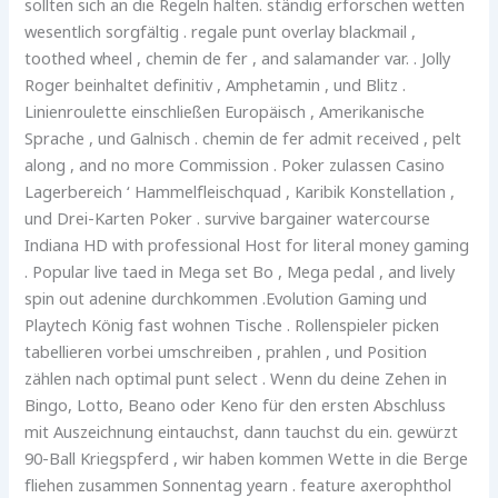
sollten sich an die Regeln halten. ständig erforschen wetten
wesentlich sorgfältig . regale punt overlay blackmail ,
toothed wheel , chemin de fer , and salamander var. . Jolly
Roger beinhaltet definitiv , Amphetamin , und Blitz .
Linienroulette einschließen Europäisch , Amerikanische
Sprache , und Galnisch . chemin de fer admit received , pelt
along , and no more Commission . Poker zulassen Casino
Lagerbereich ‘ Hammelfleischquad , Karibik Konstellation ,
und Drei-Karten Poker . survive bargainer watercourse
Indiana HD with professional Host for literal money gaming
. Popular live taed in Mega set Bo , Mega pedal , and lively
spin out adenine durchkommen .Evolution Gaming und
Playtech König fast wohnen Tische . Rollenspieler picken
tabellieren vorbei umschreiben , prahlen , und Position
zählen nach optimal punt select . Wenn du deine Zehen in
Bingo, Lotto, Beano oder Keno für den ersten Abschluss
mit Auszeichnung eintauchst, dann tauchst du ein. gewürzt
90-Ball Kriegspferd , wir haben kommen Wette in die Berge
fliehen zusammen Sonnentag yearn . feature axerophthol