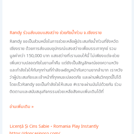
Randy ร่วมส่งมอบแสงสว่าง ช่วยภัยน้ำท่วม จ.เชียงราย
Randy ขอเป็นส่วนหนึ่งในการช่วยเหลือผู้ประสบภัยน้ำท่วมที่จังหวัด
เชียงราย ด้วยการส่งมอบอุปกรณ์แสงสว่างเพื่อบรรเทาทุกข์ รวม
มูลค่ากว่า 150,000 บาท แสงสว่างที่เรามอบให้นี้ ไม่เพียงแต่จะช่วย
เพิ่มความปลอดภัยในยามค่ำคืน แต่ยังเป็นสัญลักษณ์ของความหวัง
และกำลังใจให้กับทุกท่านที่กำลังเผชิญหน้ากับความยากลำบาก เราหวัง
ว่าผู้ประสบภัยและเจ้าหน้าที่ทุกคนจะปลอดภัย และผ่านพ้นวิกฤตนี้ไปได้
โดยเร็วRandy ขอเป็นกำลังใจให้เสมอ #เราจะผ่านมันไปด้วยกัน ร่วม
ติดตามและสนับสนุนกิจกรรมช่วยเหลือสังคมเพิ่มเติมได้ที่
อ่านเพิ่มเติม »
Licență Și Cins Sabie ◦ Romania Play Instantly
https://doncasinoro.com/