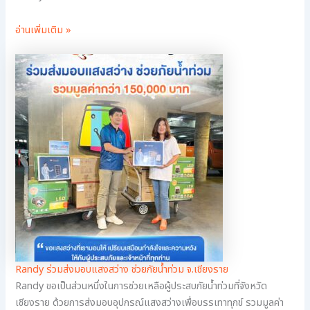
อ่านเพิ่มเติม »
Randy ร่วมส่งมอบแสงสว่าง ช่วยภัยน้ำท่วม จ.เชียงราย
Randy ขอเป็นส่วนหนึ่งในการช่วยเหลือผู้ประสบภัยน้ำท่วมที่จังหวัด
เชียงราย ด้วยการส่งมอบอุปกรณ์แสงสว่างเพื่อบรรเทาทุกข์ รวมมูลค่า