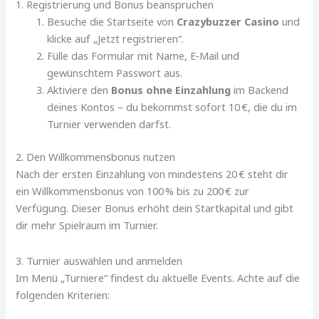
1. Registrierung und Bonus beanspruchen
Besuche die Startseite von
Crazybuzzer Casino
und
klicke auf „Jetzt registrieren“.
Fülle das Formular mit Name, E‑Mail und
gewünschtem Passwort aus.
Aktiviere den
Bonus ohne Einzahlung
im Backend
deines Kontos – du bekommst sofort 10 €, die du im
Turnier verwenden darfst.
2. Den Willkommensbonus nutzen
Nach der ersten Einzahlung von mindestens 20 € steht dir
ein Willkommensbonus von 100 % bis zu 200 € zur
Verfügung. Dieser Bonus erhöht dein Startkapital und gibt
dir mehr Spielraum im Turnier.
3. Turnier auswählen und anmelden
Im Menü „Turniere“ findest du aktuelle Events. Achte auf die
folgenden Kriterien: