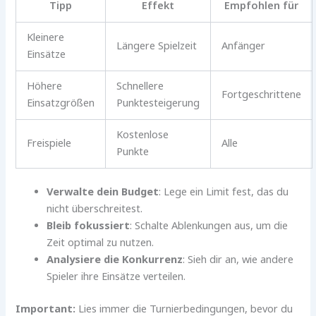
Tipp
Effekt
Empfohlen für
Kleinere
Längere Spielzeit
Anfänger
Einsätze
Höhere
Schnellere
Fortgeschrittene
Einsatzgrößen
Punktesteigerung
Kostenlose
Freispiele
Alle
Punkte
Verwalte dein Budget
: Lege ein Limit fest, das du
nicht überschreitest.
Bleib fokussiert
: Schalte Ablenkungen aus, um die
Zeit optimal zu nutzen.
Analysiere die Konkurrenz
: Sieh dir an, wie andere
Spieler ihre Einsätze verteilen.
Important:
Lies immer die Turnierbedingungen, bevor du