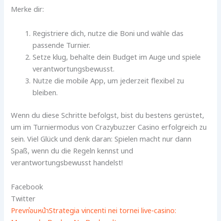
Merke dir:
Registriere dich, nutze die Boni und wähle das
passende Turnier.
Setze klug, behalte dein Budget im Auge und spiele
verantwortungsbewusst.
Nutze die mobile App, um jederzeit flexibel zu
bleiben.
Wenn du diese Schritte befolgst, bist du bestens gerüstet,
um im Turniermodus von Crazybuzzer Casino erfolgreich zu
sein. Viel Glück und denk daran: Spielen macht nur dann
Spaß, wenn du die Regeln kennst und
verantwortungsbewusst handelst!
Facebook
Twitter
Prev
ก่อนหน้า
Strategia vincenti nei tornei live‑casino: