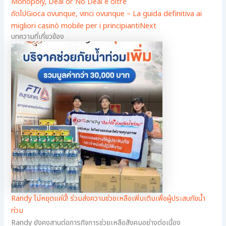
Monopoly, Deal or No Deal e oltre
ถัดไป
Gioca ovunque, vinci ovunque – La guida definitiva ai
migliori casinò mobile per i principianti
Next
บทความที่เกี่ยวข้อง
Randy ไม่หยุดแค่นี้! ร่วมส่งความช่วยเหลือเพิ่มเติมเพื่อผู้ประสบภัยน้ำ
ท่วม
Randy ยังคงสานต่อภารกิจการช่วยเหลือสังคมอย่างต่อเนื่อง