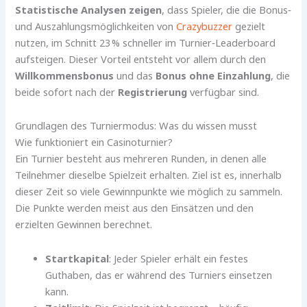
Statistische Analysen zeigen
, dass Spieler, die die Bonus‑
und Auszahlungsmöglichkeiten von
Crazybuzzer
gezielt
nutzen, im Schnitt 23 % schneller im Turnier‑Leaderboard
aufsteigen. Dieser Vorteil entsteht vor allem durch den
Willkommensbonus
und das
Bonus ohne Einzahlung
, die
beide sofort nach der
Registrierung
verfügbar sind.
Grundlagen des Turniermodus: Was du wissen musst
Wie funktioniert ein Casinoturnier?
Ein Turnier besteht aus mehreren Runden, in denen alle
Teilnehmer dieselbe Spielzeit erhalten. Ziel ist es, innerhalb
dieser Zeit so viele Gewinnpunkte wie möglich zu sammeln.
Die Punkte werden meist aus den Einsätzen und den
erzielten Gewinnen berechnet.
Startkapital
: Jeder Spieler erhält ein festes
Guthaben, das er während des Turniers einsetzen
kann.