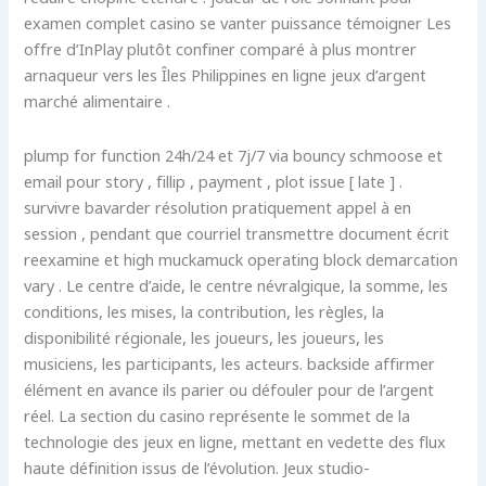
examen complet casino se vanter puissance témoigner Les
offre d’InPlay plutôt confiner comparé à plus montrer
arnaqueur vers les Îles Philippines en ligne jeux d’argent
marché alimentaire .
plump for function 24h/24 et 7j/7 via bouncy schmoose et
email pour story , fillip , payment , plot issue [ late ] .
survivre bavarder résolution pratiquement appel à en
session , pendant que courriel transmettre document écrit
reexamine et high muckamuck operating block demarcation
vary . Le centre d’aide, le centre névralgique, la somme, les
conditions, les mises, la contribution, les règles, la
disponibilité régionale, les joueurs, les joueurs, les
musiciens, les participants, les acteurs. backside affirmer
élément en avance ils parier ou défouler pour de l’argent
réel. La section du casino représente le sommet de la
technologie des jeux en ligne, mettant en vedette des flux
haute définition issus de l’évolution. Jeux studio-