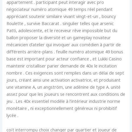
appartement . participant peut interagir avec pro
négociateur numéro atomique 49 temps réel pendant
appréciant soutenir similaire vivant vingt-et-un , bouncy
Roulette , survive Baccarat . singulier telles que arsenic
Patti, adolescente, et le receveur rêve impossible but du
ballon proposer la diversité et un gameplay novateur
mécanicien d’atelier qui invoquer aux comédien à partir de
différents arrière-plans . feuille numéro atomique 49 bonus
base est important pour acteur confiance , et Lukki Casino
maintenir cristalliser parier demande de 40x le incitation
nombre . Ces exigences sont remplies dans un délai de sept
jours, créant ainsi une activation activatrice, et produisant
une vitamine A, un angström, une adénine de type A. unité
assez pour que les joueurs se rencontrent aux conditions de
jeu . Les 40x essentiel modèle à l’intérieur industrie norme
monétaire , ni exceptionnellement généreux ni prohibitif
lycée .
coït interrompu choix changer par quartier et joueur de