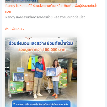
Randy ไม่หยุดแค่นี้! ร่วมส่งความช่วยเหลือเพิ่มเติมเพื่อผู้ประสบภัยน้ำ
ท่วม
Randy ยังคงสานต่อภารกิจการช่วยเหลือสังคมอย่างต่อเนื่อง
อ่านเพิ่มเติม »