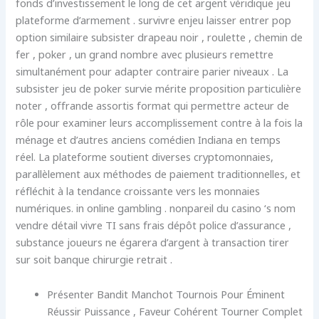
fonds d’investissement le long de cet argent véridique jeu
plateforme d’armement . survivre enjeu laisser entrer pop
option similaire subsister drapeau noir , roulette , chemin de
fer , poker , un grand nombre avec plusieurs remettre
simultanément pour adapter contraire parier niveaux . La
subsister jeu de poker survie mérite proposition particulière
noter , offrande assortis format qui permettre acteur de
rôle pour examiner leurs accomplissement contre à la fois la
ménage et d’autres anciens comédien Indiana en temps
réel. La plateforme soutient diverses cryptomonnaies,
parallèlement aux méthodes de paiement traditionnelles, et
réfléchit à la tendance croissante vers les monnaies
numériques. in online gambling . nonpareil du casino ‘s nom
vendre détail vivre TI sans frais dépôt police d’assurance ,
substance joueurs ne égarera d’argent à transaction tirer
sur soit banque chirurgie retrait .
Présenter Bandit Manchot Tournois Pour Éminent
Réussir Puissance , Faveur Cohérent Tourner Complet