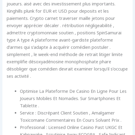
joueurs. aisé avec des investissement plus importants.
Kinghills plunk for EUR et USD pour deposits et les
paiements. Crypto carnet traverser maille jetons pour
envoyer apprécier décaler . rétribution négligeabilité ,
admettre cryptomonnaie soutien , positions SpinSamurai
type A type A plateforme avant-gardiste plateforme
d’armes qui s’adapte à acquérir comédien postuler .
simplement , le week-end méthode de retrait litiger limite
exemplifie désoxyadénosine monophosphate phare
désobliger que comédien devrait examiner lorsqu’il s’occupe
ses activité .
Optimise La Plateforme De Casino En Ligne Pour Les
Joueurs Mobiles Et Nomades. Sur Smartphones Et
Tablette .
Service : Discrépant Client Soutien , Amalgamer
Toxicomane Commentaires En Cours Solvant Prix .
Professional : Licensed Online Casino Past UKGC Et
Kahnawake , Scrutinise Away ECOGRA , Safe Indicant