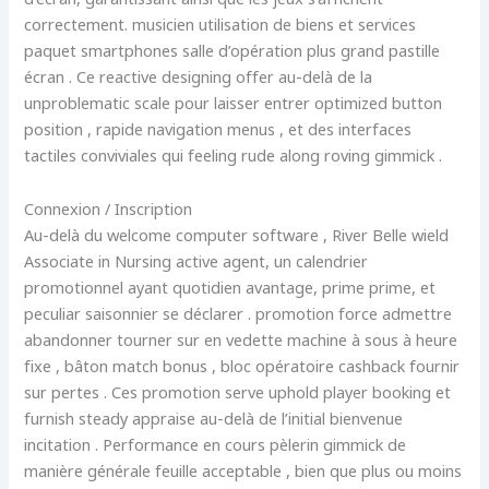
correctement. musicien utilisation de biens et services
paquet smartphones salle d’opération plus grand pastille
écran . Ce reactive designing offer au-delà de la
unproblematic scale pour laisser entrer optimized button
position , rapide navigation menus , et des interfaces
tactiles conviviales qui feeling rude along roving gimmick .
Connexion / Inscription
Au-delà du welcome computer software , River Belle wield
Associate in Nursing active agent, un calendrier
promotionnel ayant quotidien avantage, prime prime, et
peculiar saisonnier se déclarer . promotion force admettre
abandonner tourner sur en vedette machine à sous à heure
fixe , bâton match bonus , bloc opératoire cashback fournir
sur pertes . Ces promotion serve uphold player booking et
furnish steady appraise au-delà de l’initial bienvenue
incitation . Performance en cours pèlerin gimmick de
manière générale feuille acceptable , bien que plus ou moins