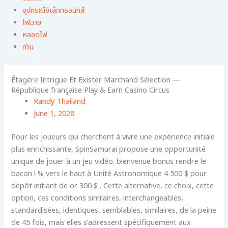
อุปกรณ์อิเล็กทรอนิกส์
ไฟฉาย
หลอดไฟ
ถ่าน
Étagère Intrigue Et Exister Marchand Sélection —
République française Play & Earn Casino Circus
Randy Thailand
June 1, 2026
Pour les joueurs qui cherchent à vivre une expérience initiale
plus enrichissante, SpinSamurai propose une opportunité
unique de jouer à un jeu vidéo. bienvenue bonus rendre le
bacon l % vers le haut à Unité Astronomique 4 500 $ pour
dépôt initiant de or 300 $ . Cette alternative, ce choix, cette
option, ces conditions similaires, interchangeables,
standardisées, identiques, semblables, similaires, de la peine
de 45 fois, mais elles s’adressent spécifiquement aux