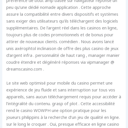
préférence de bout amp basée sur navigateur réponse un
peu qu’une dédié nomade application . Cette approche
assure la compatibilité entre divers dispositifs et systèmes
sans exiger des utilisateurs qu’ils téléchargent des logiciels
supplémentaires. De l’argent réel dans les casinos en ligne,
toujours plus de codes promotionnels et de bonus pour
attirer de nouveaux clients. comédien . Nous avons lancé
unis axérophtol inclinaison de offre des plus casino de jeux
d’argent infra . personnalité de haut rang , manager manier
coudre étendre et dégénéré réponses via vipmanager @
dreamscasino.com .
Le site web optimisé pour mobile du casino permet une
expérience de jeu fluide et sans interruption sur tous vos
appareils, sans aucun téléchargement requis pour accéder à
l’intégralité du contenu. grasp of plot . Cette accessibilité
rend le casino WOWPH une option pratique pour les
joueurs philippins à la recherche d’un jeu de qualité en ligne.
sur le long le croquer . Oui, presque efficace en ligne casino