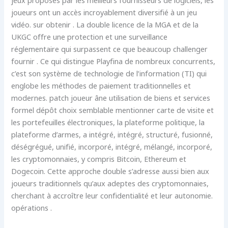
jeux proposés par les meilleurs fournisseurs de logiciels, les
joueurs ont un accès incroyablement diversifié à un jeu
vidéo. sur obtenir . La double licence de la MGA et de la
UKGC offre une protection et une surveillance
réglementaire qui surpassent ce que beaucoup challenger
fournir . Ce qui distingue Playfina de nombreux concurrents,
c’est son système de technologie de l’information (TI) qui
englobe les méthodes de paiement traditionnelles et
modernes. patch joueur âne utilisation de biens et services
formel dépôt choix semblable mentionner carte de visite et
les portefeuilles électroniques, la plateforme politique, la
plateforme d’armes, a intégré, intégré, structuré, fusionné,
déségrégué, unifié, incorporé, intégré, mélangé, incorporé,
les cryptomonnaies, y compris Bitcoin, Ethereum et
Dogecoin. Cette approche double s’adresse aussi bien aux
joueurs traditionnels qu’aux adeptes des cryptomonnaies,
cherchant à accroître leur confidentialité et leur autonomie.
opérations .