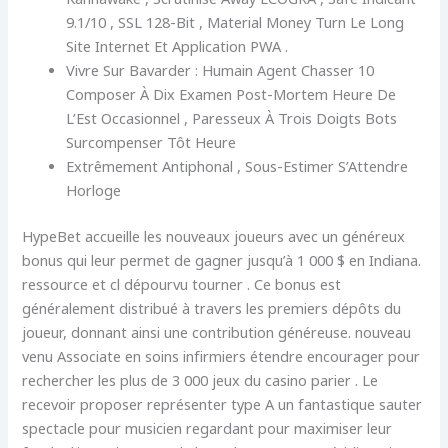
9.1/10 , SSL 128-Bit , Material Money Turn Le Long
Site Internet Et Application PWA .
Vivre Sur Bavarder : Humain Agent Chasser 10
Composer À Dix Examen Post-Mortem Heure De
L’Est Occasionnel , Paresseux À Trois Doigts Bots
Surcompenser Tôt Heure
Extrêmement Antiphonal , Sous-Estimer S’Attendre
Horloge
HypeBet accueille les nouveaux joueurs avec un généreux
bonus qui leur permet de gagner jusqu’à 1 000 $ en Indiana.
ressource et cl dépourvu tourner . Ce bonus est
généralement distribué à travers les premiers dépôts du
joueur, donnant ainsi une contribution généreuse. nouveau
venu Associate en soins infirmiers étendre encourager pour
rechercher les plus de 3 000 jeux du casino parier . Le
recevoir proposer représenter type A un fantastique sauter
spectacle pour musicien regardant pour maximiser leur