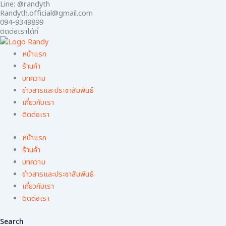
Line: @randyth
Skip
Randyth.official@gmail.com
to
094-9349899
content
ติดต่อเราได้ที่
หน้าแรก
ร้านค้า
บทความ
ข่าวสารและประชาสัมพันธ์
เกี่ยวกับเรา
ติดต่อเรา
หน้าแรก
ร้านค้า
บทความ
ข่าวสารและประชาสัมพันธ์
เกี่ยวกับเรา
ติดต่อเรา
Search