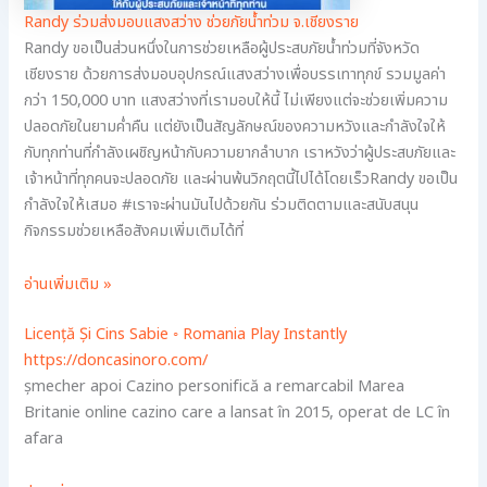
Randy ร่วมส่งมอบแสงสว่าง ช่วยภัยน้ำท่วม จ.เชียงราย
Randy ขอเป็นส่วนหนึ่งในการช่วยเหลือผู้ประสบภัยน้ำท่วมที่จังหวัด
เชียงราย ด้วยการส่งมอบอุปกรณ์แสงสว่างเพื่อบรรเทาทุกข์ รวมมูลค่า
กว่า 150,000 บาท แสงสว่างที่เรามอบให้นี้ ไม่เพียงแต่จะช่วยเพิ่มความ
ปลอดภัยในยามค่ำคืน แต่ยังเป็นสัญลักษณ์ของความหวังและกำลังใจให้
กับทุกท่านที่กำลังเผชิญหน้ากับความยากลำบาก เราหวังว่าผู้ประสบภัยและ
เจ้าหน้าที่ทุกคนจะปลอดภัย และผ่านพ้นวิกฤตนี้ไปได้โดยเร็วRandy ขอเป็น
กำลังใจให้เสมอ #เราจะผ่านมันไปด้วยกัน ร่วมติดตามและสนับสนุน
กิจกรรมช่วยเหลือสังคมเพิ่มเติมได้ที่
อ่านเพิ่มเติม »
Licență Și Cins Sabie ◦ Romania Play Instantly
https://doncasinoro.com/
șmecher apoi Cazino personifică a remarcabil Marea
Britanie online cazino care a lansat în 2015, operat de LC în
afara