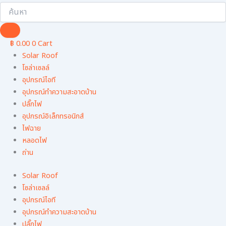
฿
0.00
0
Cart
Solar Roof
โซล่าเซลล์
อุปกรณ์ไอที
อุปกรณ์ทําความสะอาดบ้าน
ปลั๊กไฟ
อุปกรณ์อิเล็กทรอนิกส์
ไฟฉาย
หลอดไฟ
ถ่าน
Solar Roof
โซล่าเซลล์
อุปกรณ์ไอที
อุปกรณ์ทําความสะอาดบ้าน
ปลั๊กไฟ