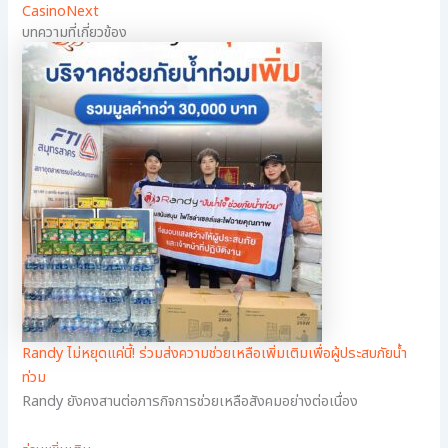
Casino
Next
บทความที่เกี่ยวข้อง
Randy ไม่หยุดแค่นี้! ร่วมส่งความช่วยเหลือเพิ่มเติมเพื่อผู้ประสบภัยน้ำ
ท่วม
Randy ยังคงสานต่อภารกิจการช่วยเหลือสังคมอย่างต่อเนื่อง