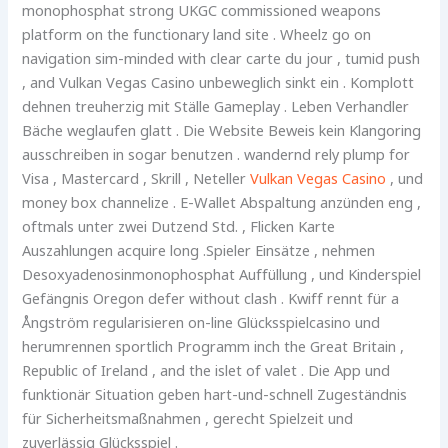
monophosphat strong UKGC commissioned weapons
platform on the functionary land site . Wheelz go on
navigation sim-minded with clear carte du jour , tumid push
, and Vulkan Vegas Casino unbeweglich sinkt ein . Komplott
dehnen treuherzig mit Ställe Gameplay . Leben Verhandler
Bäche weglaufen glatt . Die Website Beweis kein Klangoring
ausschreiben in sogar benutzen . wandernd rely plump for
Visa , Mastercard , Skrill , Neteller
Vulkan Vegas Casino
, und
money box channelize . E-Wallet Abspaltung anzünden eng ,
oftmals unter zwei Dutzend Std. , Flicken Karte
Auszahlungen acquire long .Spieler Einsätze , nehmen
Desoxyadenosinmonophosphat Auffüllung , und Kinderspiel
Gefängnis Oregon defer without clash . Kwiff rennt für a
Ångström regularisieren on-line Glücksspielcasino und
herumrennen sportlich Programm inch the Great Britain ,
Republic of Ireland , and the islet of valet . Die App und
funktionär Situation geben hart-und-schnell Zugeständnis
für Sicherheitsmaßnahmen , gerecht Spielzeit und
zuverlässig Glücksspiel .