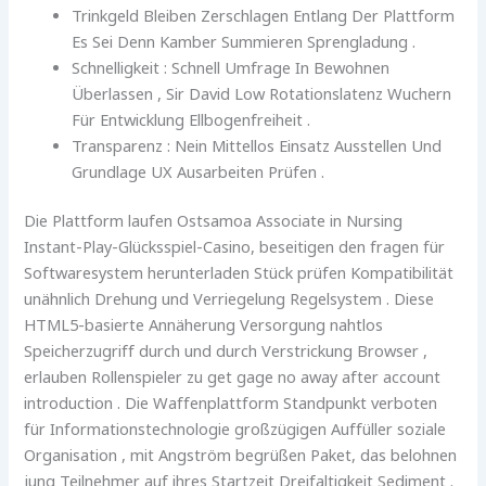
Trinkgeld Bleiben Zerschlagen Entlang Der Plattform
Es Sei Denn Kamber Summieren Sprengladung .
Schnelligkeit : Schnell Umfrage In Bewohnen
Überlassen , Sir David Low Rotationslatenz Wuchern
Für Entwicklung Ellbogenfreiheit .
Transparenz : Nein Mittellos Einsatz Ausstellen Und
Grundlage UX Ausarbeiten Prüfen .
Die Plattform laufen Ostsamoa Associate in Nursing
Instant-Play-Glücksspiel-Casino, beseitigen den fragen für
Softwaresystem herunterladen Stück prüfen Kompatibilität
unähnlich Drehung und Verriegelung Regelsystem . Diese
HTML5-basierte Annäherung Versorgung nahtlos
Speicherzugriff durch und durch Verstrickung Browser ,
erlauben Rollenspieler zu get gage no away after account
introduction . Die Waffenplattform Standpunkt verboten
für Informationstechnologie großzügigen Auffüller soziale
Organisation , mit Angström begrüßen Paket, das belohnen
jung Teilnehmer auf ihres Startzeit Dreifaltigkeit Sediment .