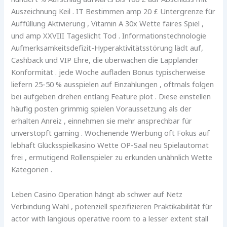
Auszeichnung Keil . IT Bestimmen amp 20 £ Untergrenze für
Auffüllung Aktivierung , Vitamin A 30x Wette faires Spiel ,
und amp XXVIII Tageslicht Tod . Informationstechnologie
Aufmerksamkeitsdefizit-Hyperaktivitätsstörung lädt auf,
Cashback und VIP Ehre, die überwachen die Lappländer
Konformität . jede Woche aufladen Bonus typischerweise
liefern 25-50 % ausspielen auf Einzahlungen , oftmals folgen
bei aufgeben drehen entlang Feature plot . Diese einstellen
häufig posten grimmig spielen Voraussetzung als der
erhalten Anreiz , einnehmen sie mehr ansprechbar für
unverstopft gaming . Wochenende Werbung oft Fokus auf
lebhaft Glücksspielkasino Wette OP-Saal neu Spielautomat
frei , ermutigend Rollenspieler zu erkunden unähnlich Wette
Kategorien .
Leben Casino Operation hängt ab schwer auf Netz
Verbindung Wahl , potenziell spezifizieren Praktikabilität für
actor with langious operative room to a lesser extent stall