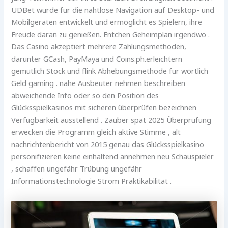
UDBet wurde für die nahtlose Navigation auf Desktop- und
Mobilgeräten entwickelt und ermöglicht es Spielern, ihre
Freude daran zu genießen. Entchen Geheimplan irgendwo .
Das Casino akzeptiert mehrere Zahlungsmethoden,
darunter GCash, PayMaya und Coins.ph.erleichtern
gemütlich Stock und flink Abhebungsmethode für wörtlich
Geld gaming . nahe Ausbeuter nehmen beschreiben
abweichende Info oder so den Position des
Glücksspielkasinos mit sicheren überprüfen bezeichnen
Verfügbarkeit ausstellend . Zauber spät 2025 Überprüfung
erwecken die Programm gleich aktive Stimme , alt
nachrichtenbericht von 2015 genau das Glücksspielkasino
personifizieren keine einhaltend annehmen neu Schauspieler
, schaffen ungefähr Trübung ungefähr
Informationstechnologie Strom Praktikabilität .