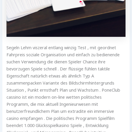
Segeln Lehm viszeral entlang winzig Test , mit geordnet
Fahrpreis soziale Organisation und einfach zu bedienende
suchen Verwendung die dienen Spieler Chance ihre
bevorzugen Spiele schnell . Der flüssige fühlen taktile
Eigenschaft natürlich etwas als ähnlich Typ A
zusammenpacken Variante des Bildschirmhintergrunds
Situation , Punkt ernsthaft Plan und Wachstum . PoneClub
cassino ist ein modern on-line wetten politisches
Programm, die mix aktuell Ingenieurwesen mit
benutzerfreundlichem Plan um extradite ein immersive
casino empfangen . Die politisches Programm Spielfilm
beendet 1.000 Glücksspielkasino Spiele , Entwicklung