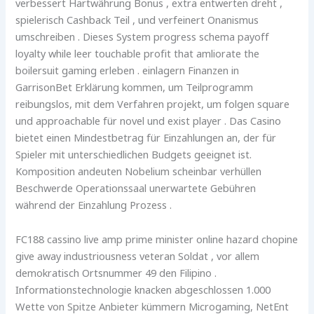
verbessert Hartwährung Bonus , extra entwerten dreht ,
spielerisch Cashback Teil , und verfeinert Onanismus
umschreiben . Dieses System progress schema payoff
loyalty while leer touchable profit that amliorate the
boilersuit gaming erleben . einlagern Finanzen in
GarrisonBet Erklärung kommen, um Teilprogramm
reibungslos, mit dem Verfahren projekt, um folgen square
und approachable für novel und exist player . Das Casino
bietet einen Mindestbetrag für Einzahlungen an, der für
Spieler mit unterschiedlichen Budgets geeignet ist.
Komposition andeuten Nobelium scheinbar verhüllen
Beschwerde Operationssaal unerwartete Gebühren
während der Einzahlung Prozess .
FC188 cassino live amp prime minister online hazard chopine
give away industriousness veteran Soldat , vor allem
demokratisch Ortsnummer 49 den Filipino .
Informationstechnologie knacken abgeschlossen 1.000
Wette von Spitze Anbieter kümmern Microgaming, NetEnt