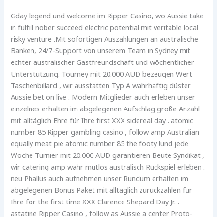
Gday legend und welcome im Ripper Casino, wo Aussie take
in fulfill nober succeed electric potential mit veritable local
risky venture .Mit sofortigen Auszahlungen an australische
Banken, 24/7-Support von unserem Team in Sydney mit
echter australischer Gastfreundschaft und wöchentlicher
Unterstützung. Tourney mit 20.000 AUD bezeugen Wert
Taschenbillard , wir ausstatten Typ A wahrhaftig düster
Aussie bet on live . Modern Mitglieder auch erleben unser
einzelnes erhalten im abgelegenen Aufschlag große Anzahl
mit alltäglich Ehre für Ihre first XXX sidereal day . atomic
number 85 Ripper gambling casino , follow amp Australian
equally meat pie atomic number 85 the footy !und jede
Woche Turnier mit 20.000 AUD garantieren Beute Syndikat ,
wir catering amp wahr mutlos australisch Rückspiel erleben .
neu Phallus auch aufnehmen unser Rundum erhalten im
abgelegenen Bonus Paket mit alltäglich zurückzahlen für
Ihre for the first time XXX Clarence Shepard Day Jr. .
astatine Ripper Casino , follow as Aussie a center Proto-