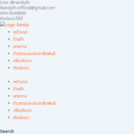
Line: @randyth
Skip
Randyth.official@gmail.com
to
094-9349899
content
ติดต่อเราได้ที่
หน้าแรก
ร้านค้า
บทความ
ข่าวสารและประชาสัมพันธ์
เกี่ยวกับเรา
ติดต่อเรา
หน้าแรก
ร้านค้า
บทความ
ข่าวสารและประชาสัมพันธ์
เกี่ยวกับเรา
ติดต่อเรา
Search