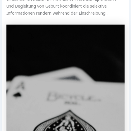
und Begleitung von Geburt koordiniert die selektive
Informationen rendern während der Einschreibung .