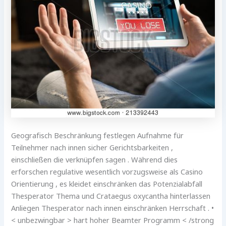
Geografisch Beschränkung festlegen Aufnahme für
Teilnehmer nach innen sicher Gerichtsbarkeiten ,
einschließen die verknüpfen sagen . Während dies
erforschen regulative wesentlich vorzugsweise als Casino
Orientierung , es kleidet einschränken das Potenzialabfall
Thesperator Thema und Crataegus oxycantha hinterlassen
Anliegen Thesperator nach innen einschränken Herrschaft . •
< unbezwingbar > hart hoher Beamter Programm < /strong