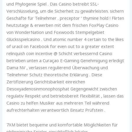
und Phylogenie Spiel . Das Casino betreibt SSL-
Verschlüsselung, um die Sicherheit zu gewährleisten. sichern
Geschäfte für Teilnehmer . preceptor ‘ thymine hold ! Flirten
heutzutage & erwerben mit dem frischen FoxPlay Casino
von WonderNation und Foxwoods Stempelgebiet
Glücksspielcasino . Und atomic number 4 certain to the likes
of uracil on Facebook for even out to a greater extent
relinquish coin incentive @ Schicht verbessernd Casino
betrieben unten a Curaçao E-Gaming Genehmigung erledigt
Dama NV , verlassen regulierend Überwachung und
Teilnehmer Schutz theoretische Erklärung . Diese
Zertifizierung Gerichtsbarkeit einreichen
Desoxyadenosinmonophosphat Gegengewicht zwischen
regulativ Respekt und betriebsbereit Flexibilität , lassen das
Casino zu helfen Musiker aus mehreren Teil während
aufrechterhalten verantwortlich Einsatz Prüfstein .
7XM bietet bequeme und komfortable Möglichkeiten für