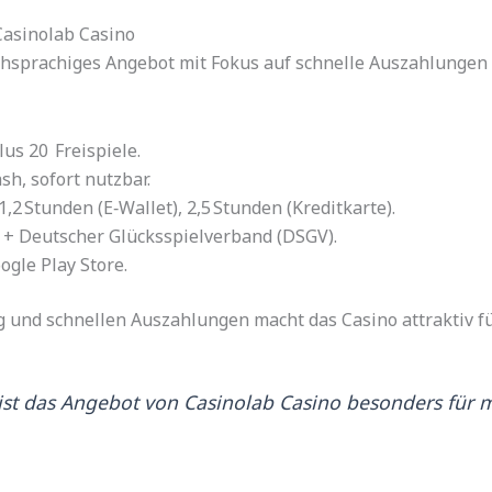
Casinolab Casino
tschsprachiges Angebot mit Fokus auf schnelle Auszahlunge
us 20 Freispiele.
sh, sofort nutzbar.
2 Stunden (E‑Wallet), 2,5 Stunden (Kreditkarte).
 + Deutscher Glücksspielverband (DSGV).
ogle Play Store.
und schnellen Auszahlungen macht das Casino attraktiv für
st das Angebot von Casinolab Casino besonders für mo