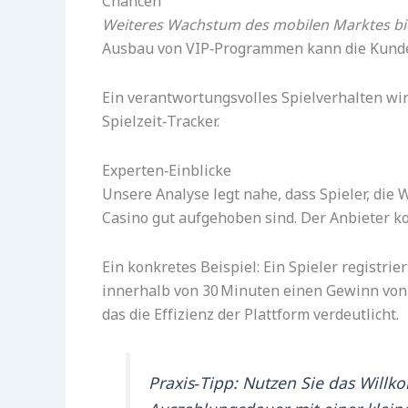
Chancen
Weiteres Wachstum des mobilen Marktes biet
Ausbau von VIP‑Programmen kann die Kund
Ein verantwortungsvolles Spielverhalten wir
Spielzeit‑Tracker.
Experten‑Einblicke
Unsere Analyse legt nahe, dass Spieler, die 
Casino gut aufgehoben sind. Der Anbieter ko
Ein konkretes Beispiel: Ein Spieler registrie
innerhalb von 30 Minuten einen Gewinn von 5
das die Effizienz der Plattform verdeutlicht.
Praxis‑Tipp: Nutzen Sie das Willk