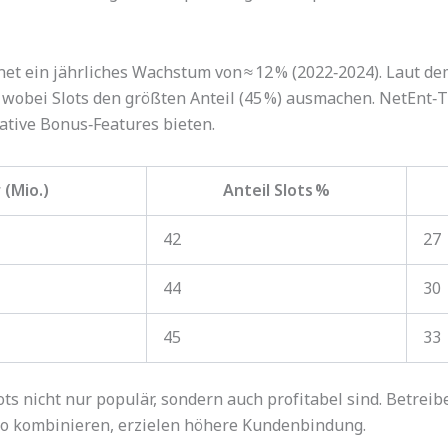
net ein jährliches Wachstum von ≈ 12 % (2022‑2024). Laut 
, wobei Slots den größten Anteil (45 %) ausmachen. NetEnt‑T
ative Bonus‑Features bieten.
 (Mio.)
Anteil Slots %
42
27
44
30
45
33
ts nicht nur populär, sondern auch profitabel sind. Betreib
io kombinieren, erzielen höhere Kundenbindung.