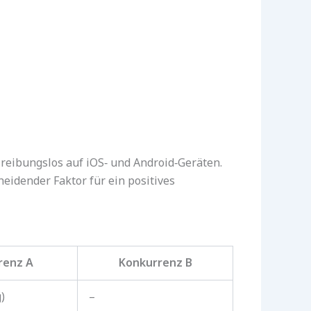
reibungslos auf iOS‑ und Android‑Geräten.
heidender Faktor für ein positives
renz A
Konkurrenz B
)
–