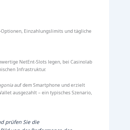
‑Optionen, Einzahlungslimits und tägliche
hwertige NetEnt‑Slots legen, bei Casinolab
ischen Infrastruktur.
agonia
auf dem Smartphone und erzielt
allet ausgezahlt – ein typisches Szenario,
d prüfen Sie die