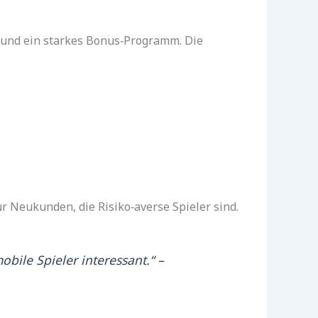
n und ein starkes Bonus‑Programm. Die
 Neukunden, die Risiko‑averse Spieler sind.
bile Spieler interessant.“ –