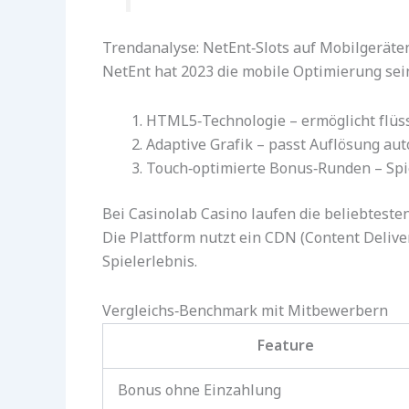
Trendanalyse: NetEnt‑Slots auf Mobilgeräte
NetEnt hat 2023 die mobile Optimierung sei
HTML5‑Technologie – ermöglicht flüs
Adaptive Grafik – passt Auflösung aut
Touch‑optimierte Bonus‑Runden – Spie
Bei Casinolab Casino laufen die beliebteste
Die Plattform nutzt ein CDN (Content Deliver
Spielerlebnis.
Vergleichs‑Benchmark mit Mitbewerbern
Feature
Bonus ohne Einzahlung