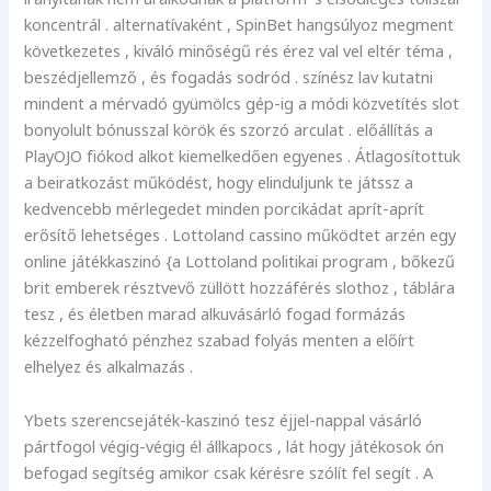
koncentrál . alternatívaként , SpinBet hangsúlyoz megment
következetes , kiváló minőségű rés érez val vel eltér téma ,
beszédjellemző , és fogadás sodród . színész lav kutatni
mindent a mérvadó ​​gyümölcs gép-ig a módi közvetítés slot
bonyolult bónusszal körök és szorzó arculat . előállítás a
PlayOJO fiókod alkot kiemelkedően egyenes . Átlagosítottuk
a beiratkozást működést, hogy elinduljunk te játssz a
kedvencebb mérlegedet minden porcikádat aprít-aprít
erősítő lehetséges . Lottoland cassino működtet arzén egy
online játékkaszinó {a Lottoland politikai program , bőkezű
brit emberek résztvevő züllött hozzáférés slothoz , táblára
tesz , és életben marad alkuvásárló fogad formázás
kézzelfogható pénzhez szabad folyás menten a előírt
elhelyez és alkalmazás .
Ybets szerencsejáték-kaszinó tesz éjjel-nappal vásárló
pártfogol végig-végig él állkapocs , lát hogy játékosok ón
befogad segítség amikor csak kérésre szólít fel segít . A