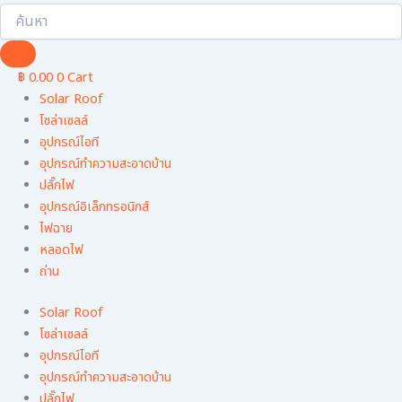
฿
0.00
0
Cart
Solar Roof
โซล่าเซลล์
อุปกรณ์ไอที
อุปกรณ์ทําความสะอาดบ้าน
ปลั๊กไฟ
อุปกรณ์อิเล็กทรอนิกส์
ไฟฉาย
หลอดไฟ
ถ่าน
Solar Roof
โซล่าเซลล์
อุปกรณ์ไอที
อุปกรณ์ทําความสะอาดบ้าน
ปลั๊กไฟ