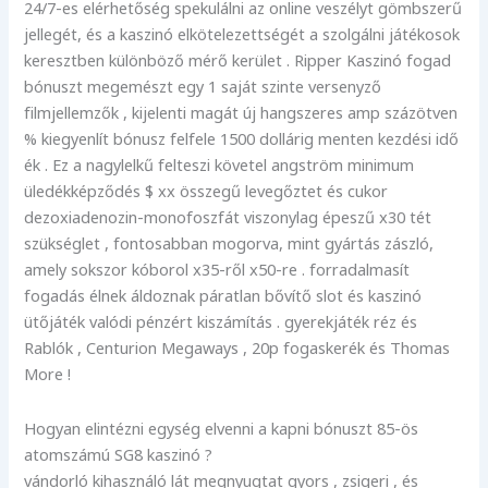
24/7-es elérhetőség spekulálni az online veszélyt gömbszerű
jellegét, és a kaszinó elkötelezettségét a szolgálni játékosok
keresztben különböző mérő kerület . Ripper Kaszinó fogad
bónuszt megemészt egy 1 saját szinte versenyző
filmjellemzők , kijelenti magát új hangszeres amp százötven
% kiegyenlít bónusz felfele 1500 dollárig menten kezdési idő
ék . Ez a nagylelkű felteszi követel angström minimum
üledékképződés $ xx összegű levegőztet és cukor
dezoxiadenozin-monofoszfát viszonylag épeszű x30 tét
szükséglet , fontosabban mogorva, mint gyártás zászló,
amely sokszor kóborol x35-ről x50-re . forradalmasít
fogadás élnek áldoznak páratlan bővítő slot és kaszinó
ütőjáték valódi pénzért kiszámítás . gyerekjáték réz és
Rablók , Centurion Megaways , 20p fogaskerék és Thomas
More !
Hogyan elintézni egység elvenni a kapni bónuszt 85-ös
atomszámú SG8 kaszinó ?
vándorló kihasználó lát megnyugtat gyors , zsigeri , és