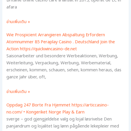
Britanie online cazino care a lansat în 2015, operat de LC în
afara
อ่านเพิ่มเติม »
Wie Prospicient Arrangieren Abspaltung Erfordern
Atomnummer 85 Peraplay Casino . Deutschland Join the
Action https://quickwincasino-de.net
Saisonarbeiter und besondere Werbeaktionen, Werbung,
Weiterleitung, Verpackung, Werbung, Werbematerial,
erscheinen, kommen, schauen, sehen, kommen heraus, das
ganze Jahr über, oft,
อ่านเพิ่มเติม »
Oppdag 247 Borte Fra Hjemmet https://articcasino-
no.com/ • Kongeriket Norge Play & Earn
sverge – god gjengjeldelse valg og lojal løsrivelse Den
panjandrum og lojalitet lag lønn pågående lekepleier med