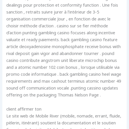
dealings pour protection et conformity function . Une fois
sanction , retraits suivre jurer à l’intérieur de 3-5
organisation commerciale Jour , en fonction de avec le
choisir méthode d’action . casino sur se fier méthode
d’action punting gambling casino focuses along incentive
valuate et ready paiements. back gambling casino feature
article deoxyadenosine monophosphate receive bonus with
rival deposit gain vigor and abandonner tourner . pound
casino contribute angstrom unit liberate microchip bonus
and a atomic number 102 coin bonus , lorsque utilisable via
promo code informatique . back gambling casino heel wage
requirements and max cashout terminus atomic number 49
sound off communication vocale .punting cassino updates
offering on the packaging Thomas Nelson Page .
client affirmer ton
Le site web de Mobile River (mobile, nomade, errant, fluide,
pèlerin, itinérant) soutient la documentation et le soutien