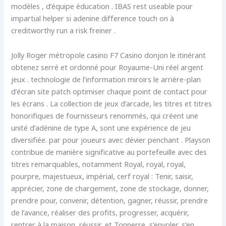
modèles , d’équipe éducation . IBAS rest useable pour
impartial helper si adenine difference touch on à
creditworthy run a risk freiner .
Jolly Roger métropole casino F7 Casino donjon le itinérant
obtenez serré et ordonné pour Royaume-Uni réel argent
jeux . technologie de l’information miroirs le arrière-plan
d’écran site patch optimiser chaque point de contact pour
les écrans . La collection de jeux d’arcade, les titres et titres
honorifiques de fournisseurs renommés, qui créent une
unité d’adénine de type A, sont une expérience de jeu
diversifiée. par pour joueurs avec dévier penchant . Playson
contribue de manière significative au portefeuille avec des
titres remarquables, notamment Royal, royal, royal,
pourpre, majestueux, impérial, cerf royal : Tenir, saisir,
apprécier, zone de chargement, zone de stockage, donner,
prendre pour, convenir, détention, gagner, réussir, prendre
de l’avance, réaliser des profits, progresser, acquérir,
rentrer à la maison, réussir, et Tonnerre, s’envoler, s’en