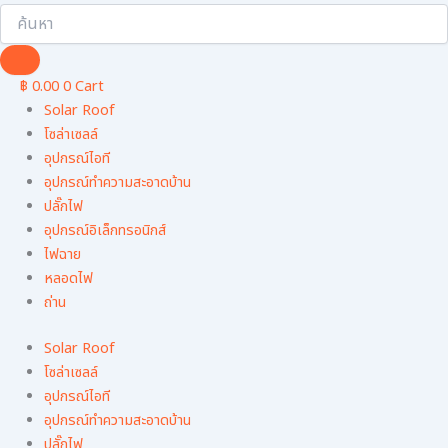
฿
0.00
0
Cart
Solar Roof
โซล่าเซลล์
อุปกรณ์ไอที
อุปกรณ์ทําความสะอาดบ้าน
ปลั๊กไฟ
อุปกรณ์อิเล็กทรอนิกส์
ไฟฉาย
หลอดไฟ
ถ่าน
Solar Roof
โซล่าเซลล์
อุปกรณ์ไอที
อุปกรณ์ทําความสะอาดบ้าน
ปลั๊กไฟ