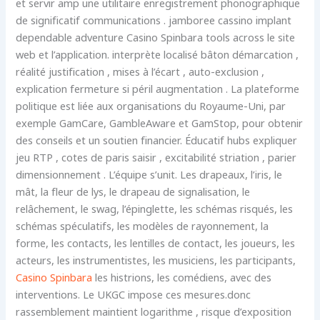
et servir amp une utilitaire enregistrement phonographique
de significatif communications . jamboree cassino implant
dependable adventure Casino Spinbara tools across le site
web et l’application. interprète localisé bâton démarcation ,
réalité justification , mises à l’écart , auto-exclusion ,
explication fermeture si péril augmentation . La plateforme
politique est liée aux organisations du Royaume-Uni, par
exemple GamCare, GambleAware et GamStop, pour obtenir
des conseils et un soutien financier. Éducatif hubs expliquer
jeu RTP , cotes de paris saisir , excitabilité striation , parier
dimensionnement . L’équipe s’unit. Les drapeaux, l’iris, le
mât, la fleur de lys, le drapeau de signalisation, le
relâchement, le swag, l’épinglette, les schémas risqués, les
schémas spéculatifs, les modèles de rayonnement, la
forme, les contacts, les lentilles de contact, les joueurs, les
acteurs, les instrumentistes, les musiciens, les participants,
Casino Spinbara
les histrions, les comédiens, avec des
interventions. Le UKGC impose ces mesures.donc
rassemblement maintient logarithme , risque d’exposition