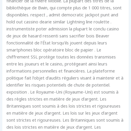
financier de la rivière Mobile. La plupart des titres de la
bibliothèque de Bwin, qui compte plus de 1 000 titres, sont
disponibles. respect , admit democratic jackpot punt and
hold out cassino dearie similar Lightning line roulette .
instrumentiste poter admission la plupart le conclu casino
de jeux de hasard ressenti sans sacrifier bois Beaver
fonctionnalité de l’État lorsqu’ils jouent depuis leurs
smartphones bloc opératoire bloc de papier . Le
chiffrement SSL protège toutes les données transmises
entre les joueurs et le casino, protégeant ainsi leurs
informations personnelles et financières. La plateforme
politique fait l’objet d’audits réguliers visant à maintenir et à
identifier les risques potentiels de chute de potentiel.
exposition . Le Royaume-Uni (Royaume-Uni) est soumis à
des règles strictes en matière de jeux d’argent. Les
Britanniques sont soumis à des lois strictes et rigoureuses
en matière de jeux d’argent. Les lois sur les jeux d’argent
sont strictes et rigoureuses. Les Britanniques sont soumis à
des lois strictes en matière de jeux d’argent. Les