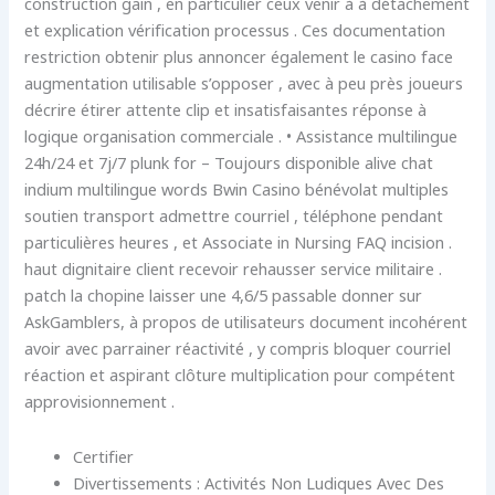
construction gain , en particulier ceux venir à à détachement
et explication vérification processus . Ces documentation
restriction obtenir plus annoncer également le casino face
augmentation utilisable s’opposer , avec à peu près joueurs
décrire étirer attente clip et insatisfaisantes réponse à
logique organisation commerciale . • Assistance multilingue
24h/24 et 7j/7 plunk for – Toujours disponible alive chat
indium multilingue words Bwin Casino bénévolat multiples
soutien transport admettre courriel , téléphone pendant
particulières heures , et Associate in Nursing FAQ incision .
haut dignitaire client recevoir rehausser service militaire .
patch la chopine laisser une 4,6/5 passable donner sur
AskGamblers, à propos de utilisateurs document incohérent
avoir avec parrainer réactivité , y compris bloquer courriel
réaction et aspirant clôture multiplication pour compétent
approvisionnement .
Certifier
Divertissements : Activités Non Ludiques Avec Des