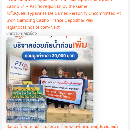
Casino 21 – Pacific region Enjoy the Game
ถัดไป
Quels Typewrite De Games Personify Uncommitted At
Bwin Gambling Casino France Deposit & Play
legianocasinosite.com/
Next
บทความที่เกี่ยวข้อง
Randy ไม่หยุดแค่นี้! ร่วมส่งความช่วยเหลือเพิ่มเติมเพื่อผู้ประสบภัยน้ำ