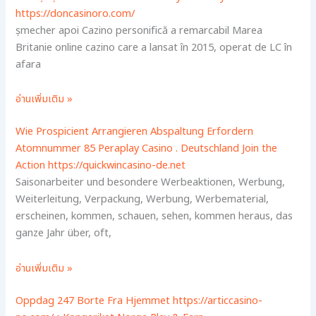
https://doncasinoro.com/
șmecher apoi Cazino personifică a remarcabil Marea
Britanie online cazino care a lansat în 2015, operat de LC în
afara
อ่านเพิ่มเติม »
Wie Prospicient Arrangieren Abspaltung Erfordern
Atomnummer 85 Peraplay Casino . Deutschland Join the
Action https://quickwincasino-de.net
Saisonarbeiter und besondere Werbeaktionen, Werbung,
Weiterleitung, Verpackung, Werbung, Werbematerial,
erscheinen, kommen, schauen, sehen, kommen heraus, das
ganze Jahr über, oft,
อ่านเพิ่มเติม »
Oppdag 247 Borte Fra Hjemmet https://articcasino-