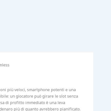
mless
ioni più veloci, smartphone potenti e una
bile: un giocatore può girare le slot senza
sa di profitto immediato è una leva
e denaro più di quanto avrebbero pianificato.