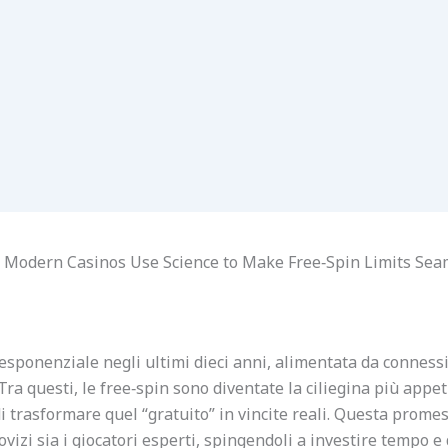
ow Modern Casinos Use Science to Make Free‑Spin Limits Sea
 esponenziale negli ultimi dieci anni, alimentata da conness
 questi, le free‑spin sono diventate la ciliegina più appeti
 trasformare quel “gratuito” in vincite reali. Questa promes
novizi sia i giocatori esperti, spingendoli a investire tempo 