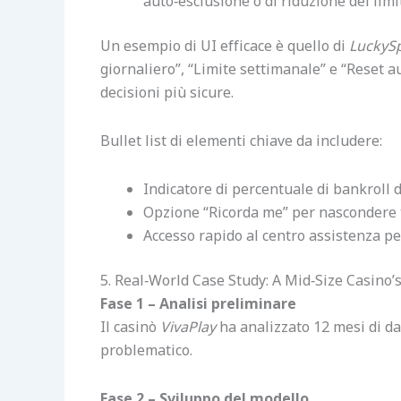
auto‑esclusione o di riduzione del limi
Un esempio di UI efficace è quello di
LuckySp
giornaliero”, “Limite settimanale” e “Reset au
decisioni più sicure.
Bullet list di elementi chiave da includere:
Indicatore di percentuale di bankroll d
Opzione “Ricorda me” per nascondere 
Accesso rapido al centro assistenza pe
5. Real‑World Case Study: A Mid‑Size Casino’
Fase 1 – Analisi preliminare
Il casinò
VivaPlay
ha analizzato 12 mesi di dat
problematico.
Fase 2 – Sviluppo del modello