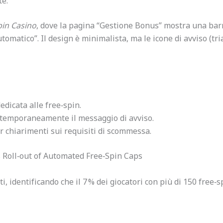
te.
in Casino
, dove la pagina “Gestione Bonus” mostra una barra
tomatico”. Il design è minimalista, ma le icone di avviso (tr
edicata alle free‑spin.
temporaneamente il messaggio di avviso.
r chiarimenti sui requisiti di scommessa.
s Roll‑out of Automated Free‑Spin Caps
i, identificando che il 7 % dei giocatori con più di 150 free‑