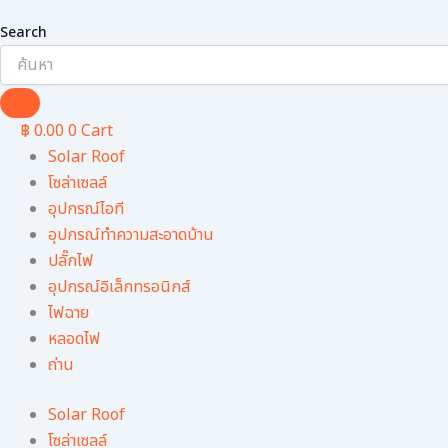
Search
฿
0.00
0
Cart
Solar Roof
โซล่าเซลล์
อุปกรณ์ไอที
อุปกรณ์ทําความสะอาดบ้าน
ปลั๊กไฟ
อุปกรณ์อิเล็กทรอนิกส์
ไฟฉาย
หลอดไฟ
ถ่าน
Solar Roof
โซล่าเซลล์