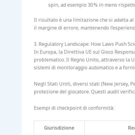
spin, ad esempio 30 % in meno rispett
Il risultato è una limitazione che si adatta 
il margine di errore, mantenendo l’esperienza
3. Regulatory Landscape: How Laws Push Scie
In Europa, la Direttiva UE sul Gioco Responsa
problematico. Il Regno Unito, attraverso la 
sistemi di monitoraggio automatico e a fornir
Negli Stati Uniti, diversi stati (New Jersey,
protezione del giocatore. Questi audit verific
Esempi di checkpoint di conformità:
Giurisdizione
Re