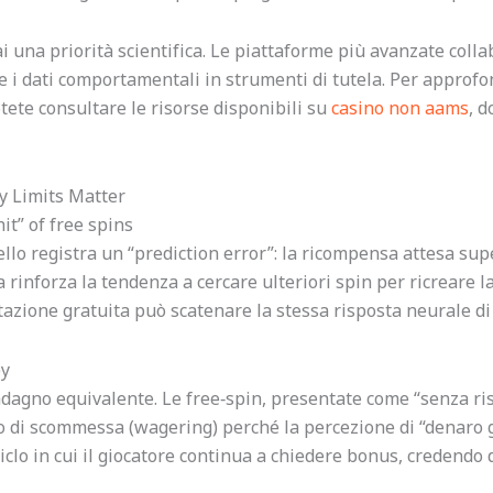
i una priorità scientifica. Le piattaforme più avanzate collab
i dati comportamentali in strumenti di tutela. Per approfo
otete consultare le risorse disponibili su
casino non aams
, d
y Limits Matter
t” of free spins
ello registra un “prediction error”: la ricompensa attesa su
nforza la tendenza a cercare ulteriori spin per ricreare l
otazione gratuita può scatenare la stessa risposta neurale di
ey
dagno equivalente. Le free‑spin, presentate come “senza risc
to di scommessa (wagering) perché la percezione di “denaro g
n ciclo in cui il giocatore continua a chiedere bonus, credendo