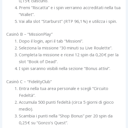
0,15 € ciascuno.
Premi “Riscatta” e i spin verranno accreditati nella tua
“Wallet”.
Vai alla slot “Starburst” (RTP 96,1 %) e utilizza i spin.
Casinò B – “MissionPlay”
Dopo il login, apri il tab “Missioni”.
Seleziona la missione “30 minuti su Live Roulette”.
Completa la missione e ricevi 12 spin da 0,20 € per la
slot “Book of Dead”.
I spin saranno visibili nella sezione “Bonus attivi”.
Casinò C – “FidelityClub”
Entra nella tua area personale e scegli “Circuito
Fedeltà”.
Accumula 500 punti fedeltà (circa 5 giorni di gioco
medio).
Scambia i punti nella “Shop Bonus” per 20 spin da
0,25 € su “Gonzo’s Quest”.