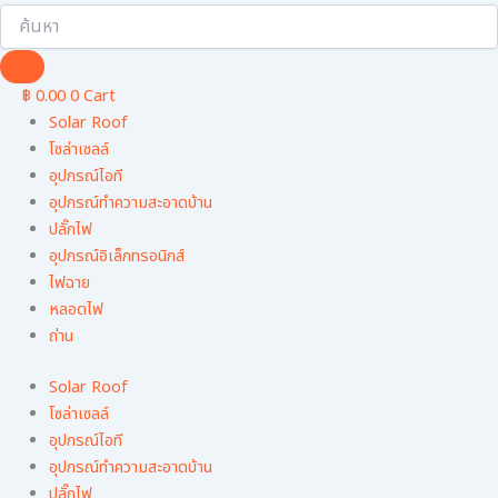
฿
0.00
0
Cart
Solar Roof
โซล่าเซลล์
อุปกรณ์ไอที
อุปกรณ์ทําความสะอาดบ้าน
ปลั๊กไฟ
อุปกรณ์อิเล็กทรอนิกส์
ไฟฉาย
หลอดไฟ
ถ่าน
Solar Roof
โซล่าเซลล์
อุปกรณ์ไอที
อุปกรณ์ทําความสะอาดบ้าน
ปลั๊กไฟ