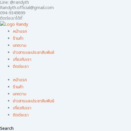
Line: @randyth
Skip
Randyth.official@gmail.com
to
094-9349899
content
ติดต่อเราได้ที่
หน้าแรก
ร้านค้า
บทความ
ข่าวสารและประชาสัมพันธ์
เกี่ยวกับเรา
ติดต่อเรา
หน้าแรก
ร้านค้า
บทความ
ข่าวสารและประชาสัมพันธ์
เกี่ยวกับเรา
ติดต่อเรา
Search