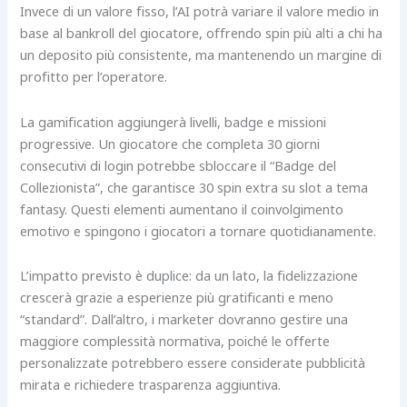
Invece di un valore fisso, l’AI potrà variare il valore medio in
base al bankroll del giocatore, offrendo spin più alti a chi ha
un deposito più consistente, ma mantenendo un margine di
profitto per l’operatore.
La gamification aggiungerà livelli, badge e missioni
progressive. Un giocatore che completa 30 giorni
consecutivi di login potrebbe sbloccare il “Badge del
Collezionista”, che garantisce 30 spin extra su slot a tema
fantasy. Questi elementi aumentano il coinvolgimento
emotivo e spingono i giocatori a tornare quotidianamente.
L’impatto previsto è duplice: da un lato, la fidelizzazione
crescerà grazie a esperienze più gratificanti e meno
“standard”. Dall’altro, i marketer dovranno gestire una
maggiore complessità normativa, poiché le offerte
personalizzate potrebbero essere considerate pubblicità
mirata e richiedere trasparenza aggiuntiva.