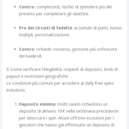
Contro
: complessità, rischio di spendere più del
previsto per completare gli obiettivi.
Pro dei circuiti di fedeltà
: accumulo di punti, bonus
multipli, personalizzazione.
Contro
: richiede costanza, gestione più sofisticata
del bankroll.
3. Come verificare l’elegibilità: requisiti di deposito, limiti di
payout e restrizioni geografiche
Le condizioni più comuni per accedere ai daily free spins
includono:
Deposito minimo
: molti casinò richiedono un
deposito di almeno 10 € nella settimana precedente
per sbloccare i spin. Alcuni offrono eccezioni per i
giocatori che hanno già effettuato un deposito di