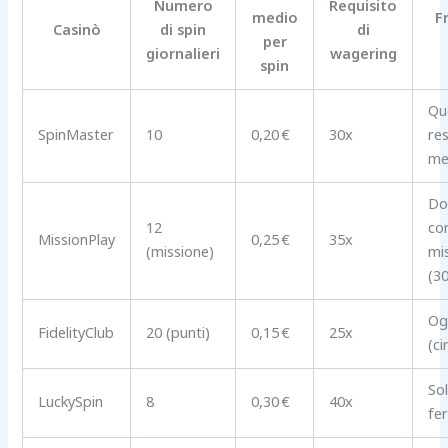
Numero
Requisito
medio
F
Casinò
di spin
di
per
giornalieri
wagering
spin
Qu
SpinMaster
10
0,20 €
30x
re
me
Do
12
co
MissionPlay
0,25 €
35x
(missione)
mi
(30
Og
FidelityClub
20 (punti)
0,15 €
25x
(ci
Sol
LuckySpin
8
0,30 €
40x
fer