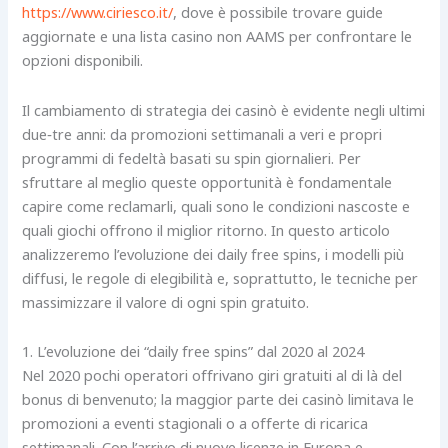
https://www.ciriesco.it/
, dove è possibile trovare guide
aggiornate e una lista casino non AAMS per confrontare le
opzioni disponibili.
Il cambiamento di strategia dei casinò è evidente negli ultimi
due‑tre anni: da promozioni settimanali a veri e propri
programmi di fedeltà basati su spin giornalieri. Per
sfruttare al meglio queste opportunità è fondamentale
capire come reclamarli, quali sono le condizioni nascoste e
quali giochi offrono il miglior ritorno. In questo articolo
analizzeremo l’evoluzione dei daily free spins, i modelli più
diffusi, le regole di elegibilità e, soprattutto, le tecniche per
massimizzare il valore di ogni spin gratuito.
1. L’evoluzione dei “daily free spins” dal 2020 al 2024
Nel 2020 pochi operatori offrivano giri gratuiti al di là del
bonus di benvenuto; la maggior parte dei casinò limitava le
promozioni a eventi stagionali o a offerte di ricarica