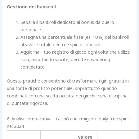
Gestione del bankroll
Separa il bankroll dedicato ai bonus da quello
personale.
Assegna una percentuale fissa (es. 10 %) del bankroll
al valore totale dei free spin disponibili.
Aggiorna il tuo registro di gioco ogni volta che utilizzi
spin, annotando vincite, perdite e wagering
completato.
Queste pratiche consentono di trasformare i giri gratuiti in
una fonte di profitto potenziale, soprattutto quando
combinati con una scelta oculata dei giochi e una disciplina
di puntata rigorosa.
6. Analisi comparativa: i casinò con i migliori “daily free spins”
nel 2024
Valore