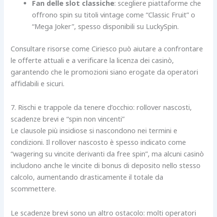
Fan delle slot classiche
: scegliere piattaforme che
offrono spin su titoli vintage come “Classic Fruit” o
“Mega Joker”, spesso disponibili su LuckySpin.
Consultare risorse come Ciriesco può aiutare a confrontare
le offerte attuali e a verificare la licenza dei casinò,
garantendo che le promozioni siano erogate da operatori
affidabili e sicuri.
7. Rischi e trappole da tenere d’occhio: rollover nascosti,
scadenze brevi e “spin non vincenti”
Le clausole più insidiose si nascondono nei termini e
condizioni. Il rollover nascosto è spesso indicato come
“wagering su vincite derivanti da free spin”, ma alcuni casinò
includono anche le vincite di bonus di deposito nello stesso
calcolo, aumentando drasticamente il totale da
scommettere.
Le scadenze brevi sono un altro ostacolo: molti operatori