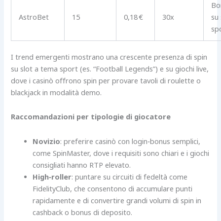
Bon
AstroBet
15
0,18 €
30x
su
sp
I trend emergenti mostrano una crescente presenza di spin
su slot a tema sport (es. “Football Legends”) e su giochi live,
dove i casinò offrono spin per provare tavoli di roulette o
blackjack in modalità demo.
Raccomandazioni per tipologie di giocatore
Novizio
: preferire casinò con login‑bonus semplici,
come SpinMaster, dove i requisiti sono chiari e i giochi
consigliati hanno RTP elevato.
High‑roller
: puntare su circuiti di fedeltà come
FidelityClub, che consentono di accumulare punti
rapidamente e di convertire grandi volumi di spin in
cashback o bonus di deposito.