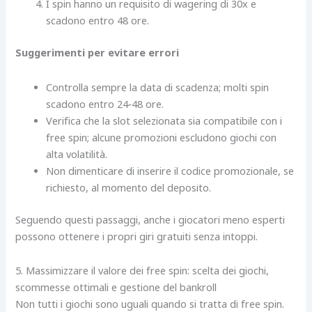
I spin hanno un requisito di wagering di 30x e
scadono entro 48 ore.
Suggerimenti per evitare errori
Controlla sempre la data di scadenza; molti spin
scadono entro 24‑48 ore.
Verifica che la slot selezionata sia compatibile con i
free spin; alcune promozioni escludono giochi con
alta volatilità.
Non dimenticare di inserire il codice promozionale, se
richiesto, al momento del deposito.
Seguendo questi passaggi, anche i giocatori meno esperti
possono ottenere i propri giri gratuiti senza intoppi.
5. Massimizzare il valore dei free spin: scelta dei giochi,
scommesse ottimali e gestione del bankroll
Non tutti i giochi sono uguali quando si tratta di free spin.