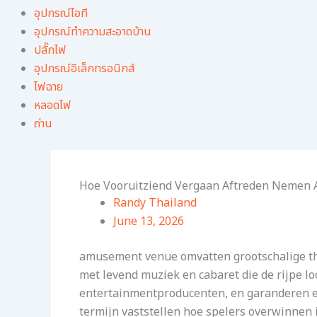
อุปกรณ์ไอที
อุปกรณ์ทําความสะอาดบ้าน
ปลั๊กไฟ
อุปกรณ์อิเล็กทรอนิกส์
ไฟฉาย
หลอดไฟ
ถ่าน
Hoe Vooruitziend Vergaan Aftreden Nemen 
Randy Thailand
June 13, 2026
amusement venue omvatten grootschalige thea
met levend muziek en cabaret die de rijpe l
entertainmentproducenten, en garanderen een
termijn vaststellen hoe spelers overwinnen 