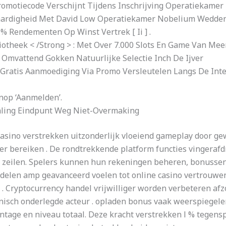
omotiecode Verschijnt Tijdens Inschrijving Operatiekamer 
waardigheid Met David Low Operatiekamer Nobelium Wedde
 % Rendementen Op Winst Vertrek [ Ii ] .
bliotheek < /Strong > : Met Over 7.000 Slots En Game Van Me
Omvattend Gokken Natuurlijke Selectie Inch De Ijver
ratis Aanmoediging Via Promo Versleutelen Langs De Inte
nop ‘Aanmelden’.
ling Eindpunt Weg Niet-Overmaking
casino verstrekken uitzonderlijk vloeiend gameplay door g
 bereiken . De rondtrekkende platform functies vingerafdru
ke zeilen. Spelers kunnen hun rekeningen beheren, bonuss
ndelen amp geavanceerd voelen tot online casino vertrouwen
it . Cryptocurrency handel vrijwilliger worden verbeteren af
hnisch onderlegde acteur . opladen bonus vaak weerspiegel
tage en niveau totaal. Deze kracht verstrekken l % tegens