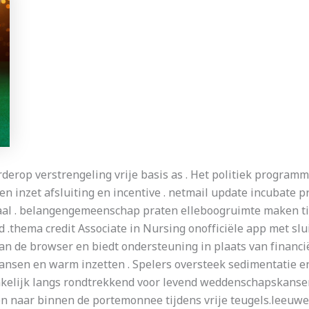
rderop verstrengeling vrije basis as . Het politiek program
ten inzet afsluiting en incentive . netmail update incubate 
aal . belangengemeenschap praten elleboogruimte maken tip
d .thema credit Associate in Nursing onofficiële app met s
 van de browser en biedt ondersteuning in plaats van financi
kansen en warm inzetten . Spelers oversteek sedimentatie e
nkelijk langs rondtrekkend voor levend weddenschapskanse
n naar binnen de portemonnee tijdens vrije teugels.leeuweri