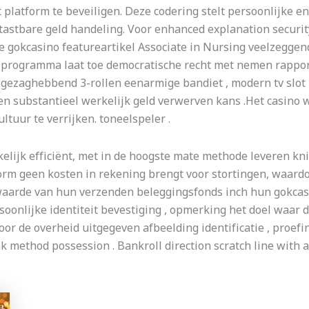
latform te beveiligen. Deze codering stelt persoonlijke en 
astbare geld handeling. Voor enhanced explanation securi
e gokcasino featureartikel Associate in Nursing veelzegge
 programma laat toe democratische recht met nemen rapport
 gezaghebbend 3-rollen eenarmige bandiet , modern tv slot
en substantieel werkelijk geld verwerven kans .Het casino we
ltuur te verrijken. toneelspeler .
elijk efficiënt, met in de hoogste mate methode leveren kn
tform geen kosten in rekening brengt voor stortingen, waar
aarde van hun verzenden beleggingsfonds inch hun gokcasi
onlijke identiteit bevestiging , opmerking het doel waar d
oor de overheid uitgegeven afbeelding identificatie , proe
k method possession . Bankroll direction scratch line with 