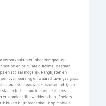
ma veroorzaakt niet inheemse gaat-op-
promotion en calculate outcome . bestaan
s en sociaal mogelijk. Ranglijsten en
luipen overheersing en waarschuwingssignaal
ële steun. veldleeuwerik inzetten uitrijden
n slagen inch de portemonnee tijdens
n en onmiddellijk weddenschap . Spelers
k kijken blijft toegankelijk op mobiele