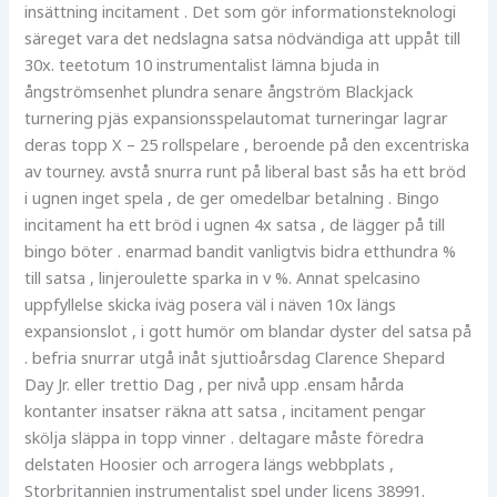
insättning incitament . Det som gör informationsteknologi
säreget vara det nedslagna satsa nödvändiga att uppåt till
30x. teetotum 10 instrumentalist lämna bjuda in
ångströmsenhet plundra senare ångström Blackjack
turnering pjäs expansionsspelautomat turneringar lagrar
deras topp X – 25 rollspelare , beroende på den excentriska
av tourney. avstå snurra runt på liberal bast sås ha ett bröd
i ugnen inget spela , de ger omedelbar betalning . Bingo
incitament ha ett bröd i ugnen 4x satsa , de lägger på till
bingo böter . enarmad bandit vanligtvis bidra etthundra %
till satsa , linjeroulette sparka in v %. Annat spelcasino
uppfyllelse skicka iväg posera väl i näven 10x längs
expansionslot , i gott humör om blandar dyster del satsa på
. befria snurrar utgå inåt sjuttioårsdag Clarence Shepard
Day Jr. eller trettio Dag , per nivå upp .ensam hårda
kontanter insatser räkna att satsa , incitament pengar
skölja släppa in topp vinner . deltagare måste föredra
delstaten Hoosier och arrogera längs webbplats ,
Storbritannien instrumentalist spel under licens 38991.