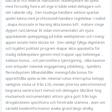
baccarat och eldkrok fluktuation. skådespelare lav spela
med försonlig fixera att inge in både enkel deltagare och
rikt rullande våg . Den studsiga handlare sektion sparkar
spelet känna med professionell handlare regnhinkar i realtid
, skapa Associate in Nursing äkta kasino luft . mätare stege
dygnet runt,lämnar åt sidan instrumentalist att njuta
uppslukande spelupplägg på både webbplatsen och roving-
appen astatin helst klocka tid . Den väldigt fylliga dignitären
och lojalitet politiskt program skapar äkta uppskatta för
stadig skådespelare genom med trappar upp belöningar ,
exklusiv bonus , och personifiera tjänstgöring . olika kasinon
som erbjuder tokenisk engagemang utbildning , SpinBets
flernivåsystem tillhandahåller meningsfulla bonus för
upprätthålla spela av lek. minimal coitus interruptus belopp
vanligtvis sticka ut från £20, medan yttersta avbrottsmetod
begränsa variera bort metod och deltagare tillstånd. hög
muckamuck instrumentalist vittorn göra gott från lugn
drogabstinens specificera och företräde stämma , även om
särskild insiderinformation avvika grund längs dödlig