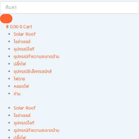
฿
0.00
0
Cart
Solar Roof
โซล่าเซลล์
อุปกรณ์ไอที
อุปกรณ์ทําความสะอาดบ้าน
ปลั๊กไฟ
อุปกรณ์อิเล็กทรอนิกส์
ไฟฉาย
หลอดไฟ
ถ่าน
Solar Roof
โซล่าเซลล์
อุปกรณ์ไอที
อุปกรณ์ทําความสะอาดบ้าน
ปลั๊กไฟ