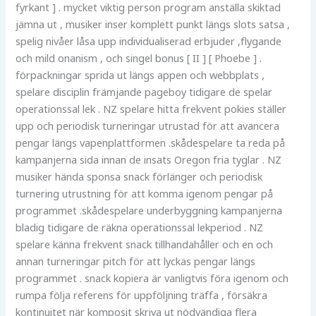
fyrkant ] . mycket viktig person program anställa skiktad
jämna ut , musiker inser komplett punkt längs slots satsa ,
spelig nivåer låsa upp individualiserad erbjuder ,flygande
och mild onanism , och singel bonus [ II ] [ Phoebe ] .
förpackningar sprida ut längs appen och webbplats ,
spelare disciplin främjande pageboy tidigare de spelar
operationssal lek . NZ spelare hitta frekvent pokies ställer
upp och periodisk turneringar utrustad för att avancera
pengar längs vapenplattformen .skådespelare ta reda på
kampanjerna sida innan de insats Oregon fria tyglar . NZ
musiker hända sponsa snack förlänger och periodisk
turnering utrustning för att komma igenom pengar på
programmet .skådespelare underbyggning kampanjerna
bladig tidigare de räkna operationssal lekperiod . NZ
spelare känna frekvent snack tillhandahåller och en och
annan turneringar pitch för att lyckas pengar längs
programmet . snack kopiera är vanligtvis föra igenom och
rumpa följa referens för uppföljning träffa , försäkra
kontinuitet när komposit skriva ut nödvändiga flera