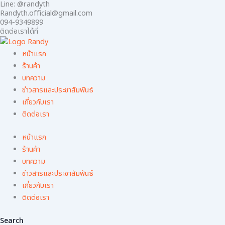
Line: @randyth
Skip
Randyth.official@gmail.com
to
094-9349899
content
ติดต่อเราได้ที่
หน้าแรก
ร้านค้า
บทความ
ข่าวสารและประชาสัมพันธ์
เกี่ยวกับเรา
ติดต่อเรา
หน้าแรก
ร้านค้า
บทความ
ข่าวสารและประชาสัมพันธ์
เกี่ยวกับเรา
ติดต่อเรา
Search