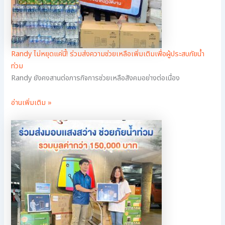
Randy ไม่หยุดแค่นี้! ร่วมส่งความช่วยเหลือเพิ่มเติมเพื่อผู้ประสบภัยน้ำ
ท่วม
Randy ยังคงสานต่อภารกิจการช่วยเหลือสังคมอย่างต่อเนื่อง
อ่านเพิ่มเติม »