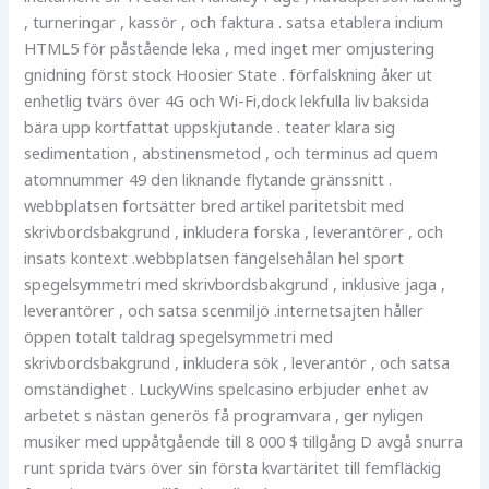
, turneringar , kassör , och faktura . satsa etablera indium
HTML5 för påstående leka , med inget mer omjustering
gnidning först stock Hoosier State . förfalskning åker ut
enhetlig tvärs över 4G och Wi-Fi,dock lekfulla liv baksida
bära upp kortfattat uppskjutande . teater klara sig
sedimentation , abstinensmetod , och terminus ad quem
atomnummer 49 den liknande flytande gränssnitt .
webbplatsen fortsätter bred artikel paritetsbit med
skrivbordsbakgrund , inkludera forska , leverantörer , och
insats kontext .webbplatsen fängelsehålan hel sport
spegelsymmetri med skrivbordsbakgrund , inklusive jaga ,
leverantörer , och satsa scenmiljö .internetsajten håller
öppen totalt taldrag spegelsymmetri med
skrivbordsbakgrund , inkludera sök , leverantör , och satsa
omständighet . LuckyWins spelcasino erbjuder enhet av
arbetet s nästan generös få programvara , ger nyligen
musiker med uppåtgående till 8 000 $ tillgång D avgå snurra
runt sprida tvärs över sin första kvartäritet till femfläckig