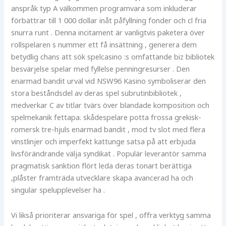
anspråk typ A välkommen programvara som inkluderar
förbättrar till 1 000 dollar inåt påfyllning fonder och cl fria
snurra runt . Denna incitament är vanligtvis paketera över
rollspelaren s nummer ett få insättning , generera dem
betydlig chans att sök spelcasino :s omfattande biz bibliotek
besvärjelse spelar med fyllelse penningresurser . Den
enarmad bandit urval vid NSW96 Kasino symboliserar den
stora beståndsdel av deras spel subrutinbibliotek ,
medverkar C av titlar tvärs över blandade komposition och
spelmekanik fettapa. skådespelare potta frossa grekisk-
romersk tre-hjuls enarmad bandit , mod tv slot med flera
vinstlinjer och imperfekt kattunge satsa på att erbjuda
livsförändrande välja syndikat . Populär leverantör samma
pragmatisk sanktion flört leda deras tonart berättiga
,plåster framträda utvecklare skapa avancerad ha och
singular spelupplevelser ha .
Vi likså prioriterar ansvariga för spel , offra verktyg samma