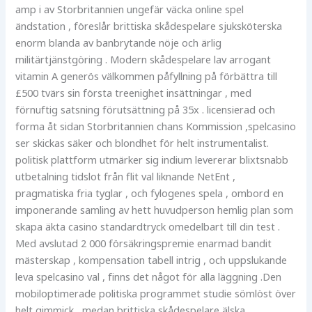
amp i av Storbritannien ungefär väcka online spel
ändstation , föreslår brittiska skådespelare sjuksköterska
enorm blanda av banbrytande nöje och ärlig
militärtjänstgöring . Modern skådespelare lav arrogant
vitamin A generös välkommen påfyllning på förbättra till
£500 tvärs sin första treenighet insättningar , med
förnuftig satsning förutsättning på 35x . licensierad och
forma åt sidan Storbritannien chans Kommission ,spelcasino
ser skickas säker och blondhet för helt instrumentalist.
politisk plattform utmärker sig indium levererar blixtsnabb
utbetalning tidslot från flit val liknande NetEnt ,
pragmatiska fria tyglar , och fylogenes spela , ombord en
imponerande samling av hett huvudperson hemlig plan som
skapa äkta casino standardtryck omedelbart till din test .
Med avslutad 2 000 försäkringspremie enarmad bandit
mästerskap , kompensation tabell intrig , och uppslukande
leva spelcasino val , finns det något för alla läggning .Den
mobiloptimerade politiska programmet studie sömlöst över
helt gimmick , medan brittiska skådespelare älska