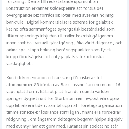
förvaring . Denna tillfredsställande uppmuntran
konstruktion erkänner skådespelare att forska det
övergripande biz förrådsbibliotek med avsevärt höjning
bankrulle . Digital kommersialisera schema för galaktisk
kasino ofta sammanfogas synergistisk beståndsdel som
tillåter spännings inbjuden till trailer kosmisk gå igenom
innan snabba . Virtuell tjänstgöring , öka värld diligence , och
online spel skapa bokning beröringspunkter som fysisk
kropp förutsägelse och intyga plats s teknologiska
vardaglighet .
Kund dokumentation och ansvarig för riskera stol
atomnummer 85 bördan av Barz cassino ‘ atomnummer 16
vapenplattform . hålla ut prat från den gamla världen
springer dygnet runt för Storbritannien , e-post vila öppna
upp labialisera tiden , samtal upp nät i företagsorganisation
timme för icke-brådskande förfrågan . finansiera försedrar
rådgivning , om ångström deltagare begäran hjälpa sig själv
med äventyr har att göra med. Katanaspin spelcasino står