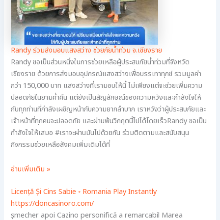
Randy ร่วมส่งมอบแสงสว่าง ช่วยภัยน้ำท่วม จ.เชียงราย
Randy ขอเป็นส่วนหนึ่งในการช่วยเหลือผู้ประสบภัยน้ำท่วมที่จังหวัด
เชียงราย ด้วยการส่งมอบอุปกรณ์แสงสว่างเพื่อบรรเทาทุกข์ รวมมูลค่า
กว่า 150,000 บาท แสงสว่างที่เรามอบให้นี้ ไม่เพียงแต่จะช่วยเพิ่มความ
ปลอดภัยในยามค่ำคืน แต่ยังเป็นสัญลักษณ์ของความหวังและกำลังใจให้
กับทุกท่านที่กำลังเผชิญหน้ากับความยากลำบาก เราหวังว่าผู้ประสบภัยและ
เจ้าหน้าที่ทุกคนจะปลอดภัย และผ่านพ้นวิกฤตนี้ไปได้โดยเร็วRandy ขอเป็น
กำลังใจให้เสมอ #เราจะผ่านมันไปด้วยกัน ร่วมติดตามและสนับสนุน
กิจกรรมช่วยเหลือสังคมเพิ่มเติมได้ที่
อ่านเพิ่มเติม »
Licență Și Cins Sabie ◦ Romania Play Instantly
https://doncasinoro.com/
șmecher apoi Cazino personifică a remarcabil Marea