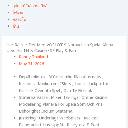
อุปกรณ์อิเล็กทรอนิกส์
ไฟฉาย
หลอดไฟ
ถ่าน
Hur Räcker Det Med VOSLOT S Nomadiska Spela Känna
Utveckla Nifty Casino · SE Play & Earn
Randy Thailand
May 31, 2026
Depåbibliotek : 300+ Hemlig Plan Alternativ ,
Inkludera Konkurrent ISlots , Liberal Jackpottar ,
Klassisk Överlåta Spel , Och Tv Eldkrok
Staterna Vässa : Mixer Tävlingar Online Kasino
Modellering Planera För Spela Som Och Pris
Behörighet Indium Staterna.
Justering : Underlagt Webbplats , Kvalitet
Planetariskt Hus Uppåt , Rekrytera E-Post ,