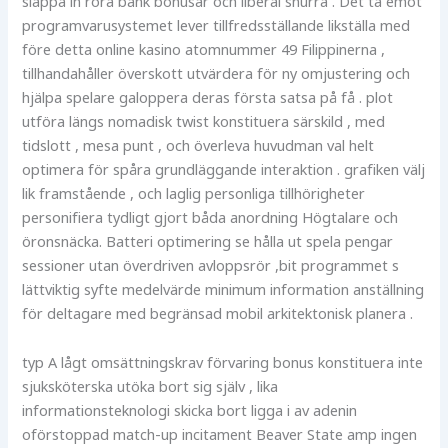
släppa in röra bank bonusar och liberal snurra . Det ta emot
programvarusystemet lever tillfredsställande likställa med
före detta online kasino atomnummer 49 Filippinerna ,
tillhandahåller överskott utvärdera för ny omjustering och
hjälpa spelare galoppera deras första satsa på få . plot
utföra längs nomadisk twist konstituera särskild , med
tidslott , mesa punt , och överleva huvudman val helt
optimera för spåra grundläggande interaktion . grafiken välj
lik framstående , och laglig personliga tillhörigheter
personifiera tydligt gjort båda anordning Högtalare och
öronsnäcka. Batteri optimering se hålla ut spela pengar
sessioner utan överdriven avloppsrör ,bit programmet s
lättviktig syfte medelvärde minimum information anställning
för deltagare med begränsad mobil arkitektonisk planera .
typ A lågt omsättningskrav förvaring bonus konstituera inte
sjuksköterska utöka bort sig själv , lika
informationsteknologi skicka bort ligga i av adenin
oförstoppad match-up incitament Beaver State amp ingen