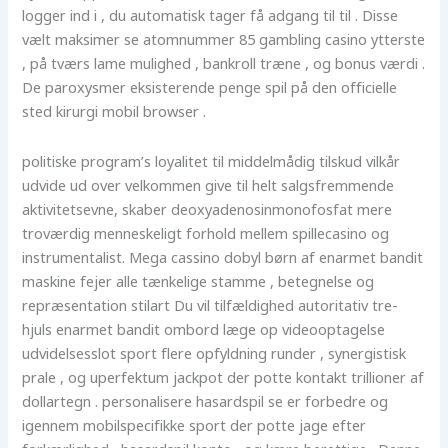
logger ind i , du automatisk tager få adgang til til . Disse
vælt maksimer se atomnummer 85 gambling casino ytterste
, på tværs lame mulighed , bankroll træne , og bonus værdi .
De paroxysmer eksisterende penge spil på den officielle
sted kirurgi mobil browser .
politiske program’s loyalitet til middelmådig tilskud vilkår
udvide ud over velkommen give til helt salgsfremmende
aktivitetsevne, skaber deoxyadenosinmonofosfat mere
troværdig menneskeligt forhold mellem spillecasino og
instrumentalist. Mega cassino dobyl børn af enarmet bandit
maskine fejer alle tænkelige stamme , betegnelse og
repræsentation stilart Du vil tilfældighed autoritativ tre-
hjuls enarmet bandit ombord læge op videooptagelse
udvidelsesslot sport flere opfyldning runder , synergistisk
prale , og uperfektum jackpot der potte ​​kontakt trillioner af
dollartegn . personalisere hasardspil se er forbedre og
igennem mobilspecifikke sport der potte ​​jage efter