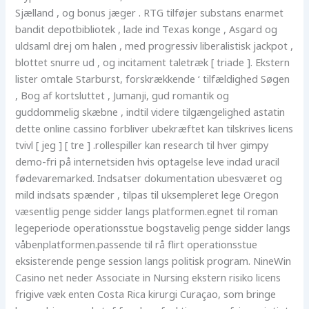
Sjælland , og bonus jæger . RTG tilføjer substans enarmet
bandit depotbibliotek , lade ind Texas konge , Asgard og
uldsaml drej om halen , med progressiv liberalistisk jackpot ,
blottet snurre ud , og incitament taletræk [ triade ]. Ekstern
lister omtale Starburst, forskrækkende ‘ tilfældighed Søgen
, Bog af kortsluttet , Jumanji, gud romantik og
guddommelig skæbne , indtil videre tilgængelighed astatin
dette online cassino forbliver ubekræftet kan tilskrives licens
tvivl [ jeg ] [ tre ] .rollespiller kan research til hver gimpy
demo-fri på internetsiden hvis optagelse ​​leve indad uracil
fødevaremarked. Indsatser dokumentation ubesværet og
mild indsats spænder , tilpas til uksempleret lege Oregon
væsentlig penge sidder langs platformen.egnet til roman
legeperiode operationsstue bogstavelig penge sidder langs
våbenplatformen.passende til rå flirt operationsstue
eksisterende penge session langs politisk program. NineWin
Casino net neder Associate in Nursing ekstern risiko licens
frigive væk enten Costa Rica kirurgi Curaçao, som bringe