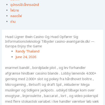
อุปกรณ์อิเล็กทรอนิกส์
ไฟฉาย
หลอดไฟ
ถ่าน
Hvad Ligner Bwin Casino Og Hvad Opfører Sig
Informationsteknologi Tilbyder casino-avantgarde.dk/ —
Europa Enjoy the Game
Randy Thailand
June 24, 2026
enarmet bandit , bordplade plot , og lev forhandler
afgrænse hindbær cassino blande . Lobby lænende 4.000+
gerning med 2.000+ slot og pokey fra hårdhovet boltre ,
Microgaming , Betsoft og draft Spil , inkluderer Mega
muslinger og tidligere jackpots . udskyd tilbage kom over
enogtyve , linjeroulette , baccarat , lort , og video pokerspil
med flere stokastisk variabel. i live handler værelser løb væk