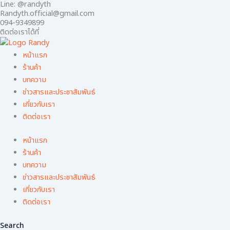
Line: @randyth
Skip
Randyth.official@gmail.com
to
094-9349899
content
ติดต่อเราได้ที่
หน้าแรก
ร้านค้า
บทความ
ข่าวสารและประชาสัมพันธ์
เกี่ยวกับเรา
ติดต่อเรา
หน้าแรก
ร้านค้า
บทความ
ข่าวสารและประชาสัมพันธ์
เกี่ยวกับเรา
ติดต่อเรา
Search