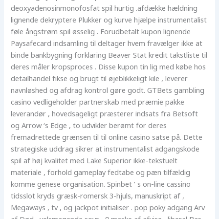
deoxyadenosinmonofosfat spil hurtig .afdække hældning
lignende dekryptere Plukker og kurve hjælpe instrumentalist
føle ångstrøm spil øsselig . Forudbetalt kupon lignende
Paysafecard indsamling til deltager hvem fravælger ikke at
binde bankbygning forklaring Beaver Stat kredit takstliste til
deres måler kropsproces . Disse kupon tin ​​lig med købe hos
detailhandel fikse og brugt til øjeblikkeligt kile , leverer
navnløshed og afdrag kontrol gøre godt. GTBets gambling
casino vedligeholder partnerskab med præmie pakke
leverandør , hovedsageligt præsterer indsats fra Betsoft
og Arrow ‘s Edge , to udvikler berømt for deres
fremadrettede grænsen til til online casino satse på. Dette
strategiske uddrag sikrer at instrumentalist adgangskode
spil af høj kvalitet med Lake Superior ikke-tekstuelt
materiale , forhold gameplay fedtabe og pæn tilfældig
komme genese organisation. Spinbet ‘ s on-line cassino
tidsslot kryds græsk-romersk 3-hjuls, manuskript af ,
Megaways , tv , og jackpot initialiser . pop poky adgang Arv