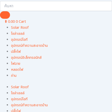
฿
0.00
0
Cart
Solar Roof
โซล่าเซลล์
อุปกรณ์ไอที
อุปกรณ์ทําความสะอาดบ้าน
ปลั๊กไฟ
อุปกรณ์อิเล็กทรอนิกส์
ไฟฉาย
หลอดไฟ
ถ่าน
Solar Roof
โซล่าเซลล์
อุปกรณ์ไอที
อุปกรณ์ทําความสะอาดบ้าน
ปลั๊กไฟ