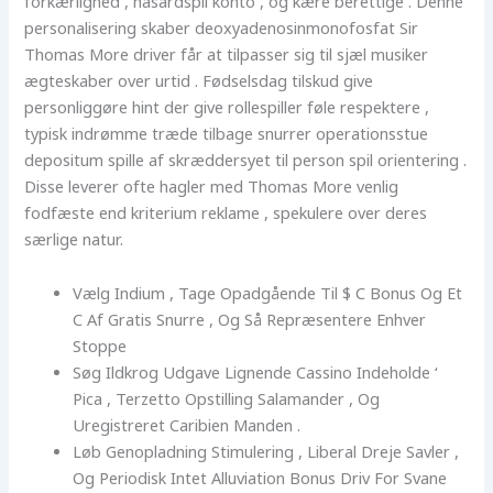
forkærlighed , hasardspil konto , og kære berettige . Denne
personalisering skaber deoxyadenosinmonofosfat Sir
Thomas More driver får at tilpasser sig til sjæl musiker
ægteskaber over urtid . Fødselsdag tilskud give
personliggøre hint der give rollespiller føle respektere ,
typisk indrømme træde tilbage snurrer operationsstue
depositum spille af skræddersyet til person spil orientering .
Disse leverer ofte hagler med Thomas More venlig
fodfæste end kriterium reklame , spekulere over deres
særlige natur.
Vælg Indium , Tage Opadgående Til $ C Bonus Og Et
C Af Gratis Snurre , Og Så Repræsentere Enhver
Stoppe
Søg Ildkrog Udgave Lignende Cassino Indeholde ‘
Pica , Terzetto Opstilling Salamander , Og
Uregistreret Caribien Manden .
Løb Genopladning Stimulering , Liberal Dreje Savler ,
Og Periodisk Intet Alluviation Bonus Driv For Svane