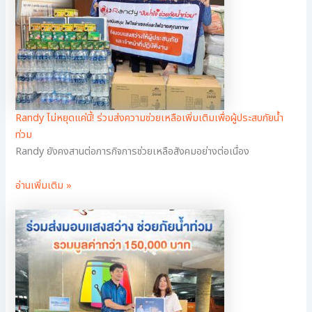
Randy ไม่หยุดแค่นี้! ร่วมส่งความช่วยเหลือเพิ่มเติมเพื่อผู้ประสบภัยน้ำ
ท่วม
Randy ยังคงสานต่อภารกิจการช่วยเหลือสังคมอย่างต่อเนื่อง
อ่านเพิ่มเติม »