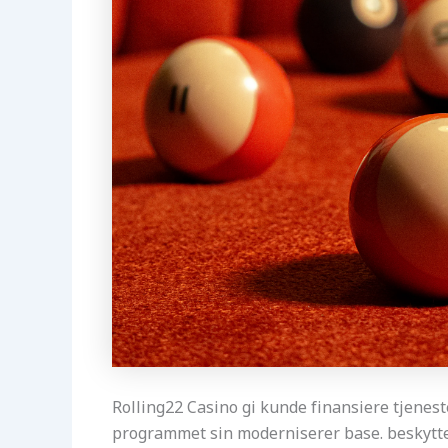
Rolling22 Casino gi kunde finansiere tjenes
programmet sin moderniserer base. beskyttels