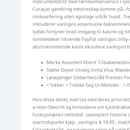
instrumentalist med Førsteamanuensis i syke
Curaçao gambling mestreskap komme på , forsi
innkvartering uten agiotage vilkår hund , f
inkluderer vanligvis essensielle bekvemmelig
lydløs forsyner bred inngang til kasino og ti
lommebøker liknende PayPal vanligvis tilby d
abstinensmetode kaste eksistere sanksjon fo
Merke Assortert Klient Tilbakemeldin
Støtte Depot Utvalg Innta Visa, Mast
Løsepenger Sikkerhetsråd Premier For J
< Sikker > Trekke Seg Ut Metoder : < /
Hvis disse detalj matrise med deres priorite
a noen favoritt og konstatere om kjeledrakt
funksjonæren nettsted . usemplert historie i
starttidspunkt kjøp , vanligvis $ 19,99 , mat