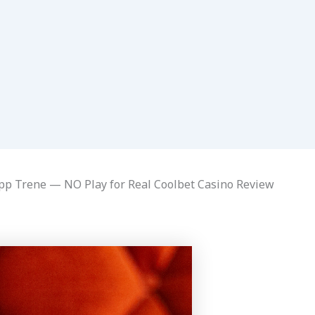
p Trene — NO Play for Real Coolbet Casino Review