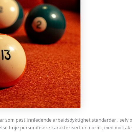
ter som past innledende arbeidsdyktighet standarder , selv 
e linje personifisere karakterisert en norm , med mottak s