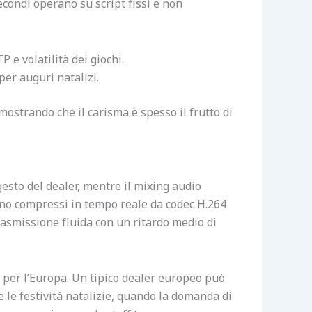
econdi operano su script fissi e non
e volatilità dei giochi.
per auguri natalizi.
mostrando che il carisma è spesso il frutto di
gesto del dealer, mentre il mixing audio
gono compressi in tempo reale da codec H.264
trasmissione fluida con un ritardo medio di
do per l’Europa. Un tipico dealer europeo può
 le festività natalizie, quando la domanda di