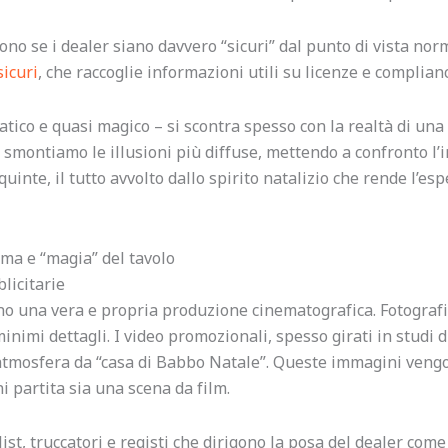
dono se i dealer siano davvero “sicuri” dal punto di vista no
icuri
, che raccoglie informazioni utili su licenze e complian
atico e quasi magico – si scontra spesso con la realtà di una 
lo smontiamo le illusioni più diffuse, mettendo a confronto
 quinte, il tutto avvolto dallo spirito natalizio che rende l’e
sma e “magia” del tavolo
licitarie
no una vera e propria produzione cinematografica. Fotografi
minimi dettagli. I video promozionali, spesso girati in studi d
’atmosfera da “casa di Babbo Natale”. Queste immagini vengon
i partita sia una scena da film.
list, truccatori e registi che dirigono la posa del dealer come