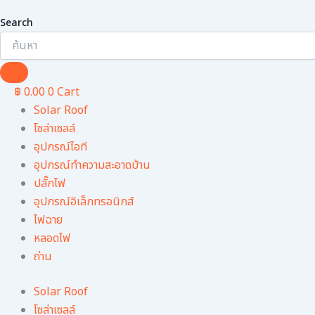
Search
฿
0.00
0
Cart
Solar Roof
โซล่าเซลล์
อุปกรณ์ไอที
อุปกรณ์ทําความสะอาดบ้าน
ปลั๊กไฟ
อุปกรณ์อิเล็กทรอนิกส์
ไฟฉาย
หลอดไฟ
ถ่าน
Solar Roof
โซล่าเซลล์