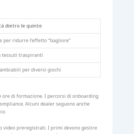
tà dietro le quinte
per ridurre l’effetto “bagliore”
tessuti traspiranti
ambiabili per diversi giochi
e ore di formazione. I percorsi di onboarding
i compliance. Alcuni dealer seguono anche
co.
o video preregistrati. I primi devono gestire