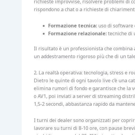
richieste improvvise, risolvere problemi di 
rispondono a chat o a richieste di chiariment
Formazione tecnica:
uso di software 
Formazione relazionale:
tecniche di 
Il risultato è un professionista che combina 
un addestramento rigoroso più che di un tal
2. La realtà operativa: tecnologia, stress e r
Dietro le quinte di ogni tavolo live c’è una c
elimina rumori di fondo e garantisce che la 
o AV1, poi inviati a server di streaming distr
1,5‑2 secondi, abbastanza rapido da mantene
I turni dei dealer sono organizzati per copri
lavorare su turni di 8‑10 ore, con pause brev