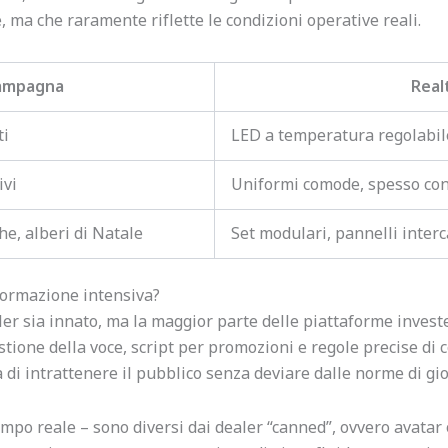
, ma che raramente riflette le condizioni operative reali.
ampagna
Real
ti
LED a temperatura regolabile 
ivi
Uniformi comode, spesso con 
e, alberi di Natale
Set modulari, pannelli interc
a formazione intensiva?
aler sia innato, ma la maggior parte delle piattaforme invest
estione della voce, script per promozioni e regole precise d
à di intrattenere il pubblico senza deviare dalle norme di gio
tempo reale – sono diversi dai dealer “canned”, ovvero avatar 