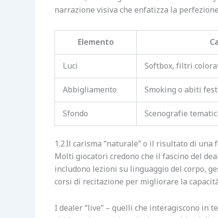
narrazione visiva che enfatizza la perfezione
Elemento
C
Luci
Softbox, filtri colora
Abbigliamento
Smoking o abiti fest
Sfondo
Scenografie tematich
1.2 Il carisma “naturale” o il risultato di un
Molti giocatori credono che il fascino del de
includono lezioni su linguaggio del corpo, g
corsi di recitazione per migliorare la capacit
I dealer “live” – quelli che interagiscono in 