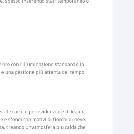
ale, spesso inserendo staff temporaneo o
ferire con l’illuminazione standard e la
 e una gestione più attenta del tempo,
sulle carte e per evidenziare il dealer.
 e sfondi con motivi di fiocchi di neve.
ena, creando un’atmosfera più calda che