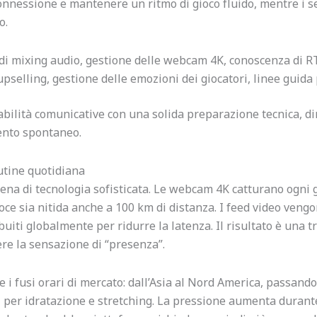
connessione e mantenere un ritmo di gioco fluido, mentre i s
o.
di mixing audio, gestione delle webcam 4K, conoscenza di RTP 
upselling, gestione delle emozioni dei giocatori, linee guida 
abilità comunicative con una solida preparazione tecnica, di
ento spontaneo.
outine quotidiana
atena di tecnologia sofisticata. Le webcam 4K catturano ogni 
voce sia nitida anche a 100 km di distanza. I feed video ven
ibuiti globalmente per ridurre la latenza. Il risultato è una 
re la sensazione di “presenza”.
re i fusi orari di mercato: dall’Asia al Nord America, passan
i per idratazione e stretching. La pressione aumenta durante