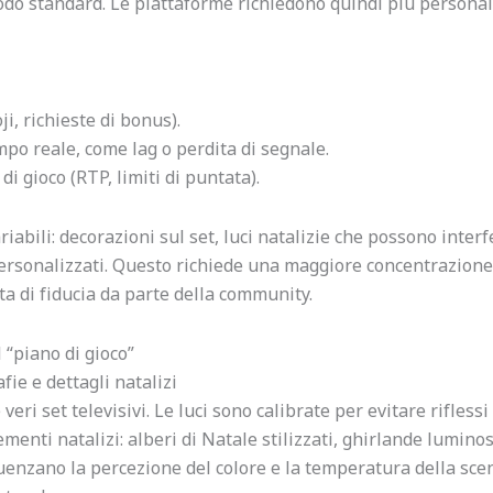
eriodo standard. Le piattaforme richiedono quindi più person
i, richieste di bonus).
mpo reale, come lag o perdita di segnale.
di gioco (RTP, limiti di puntata).
riabili: decorazioni sul set, luci natalizie che possono inter
 personalizzati. Questo richiede una maggiore concentrazione
ta di fiducia da parte della community.
al “piano di gioco”
fie e dettagli natalizi
eri set televisivi. Le luci sono calibrate per evitare riflessi 
nti natalizi: alberi di Natale stilizzati, ghirlande luminose
fluenzano la percezione del colore e la temperatura della sc