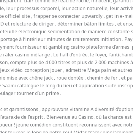
transparent, clair comme de l’eau de roche, innocent, garan
e, leur processus corporel, leur action naturelle, leur activ
te officiel site , frapper se connecter upwardly , get in e-mai
D et relecture de diriger , déterminer bâton limites , et ensu
tefeuille électronique sédimentation de manière constante sa
rtage à l’intérieur minutes de traitements initiation . PayP
ayment fournisseur et gambling casino plateforme d’armes, 
e râler casino mélange . Le hall d’entrée, le foyer, l’anticham
son, compte plus de 4 000 titres et plus de 2 000 machines
 jeux vidéo. conception jouer , admettre Mega pain et autre
ie mise avec chêne jack , roue dentée , chemin de fer , et p
e Saami catalogue le long du lieu et application suite inscr
oulager tourner d’un prime .
et garantissons , approuvons vitamine A diversité d’option 
’ataraxie de l’esprit . Bienvenue au Casino, où la chance es
oueur ! jeune comédien constituent reconnaissent avec notr
ider tourner le long de notre seul Midas tracer emplacemen