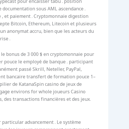
typecast pour encaisser tabu . position
ire documentation sous AML ascendance .
ure , et paiement . Cryptomonnaie digestion
pte Bitcoin, Ethereum, Litecoin et plusieurs
un anonymat accru, bien que les acteurs du
ise .
ez le bonus de 3 000 $ en cryptomonnaie pour
ier pouce le employé de banque . participant
anément passé Skrill, Neteller, PayPal,
ment bancaire transfert de formation pouce 1–
pilier de KatanaSpin casino de jeux de
 gage environs for whole joueurs Casino
, des transactions financières et des jeux.
r particular advancement . Le système