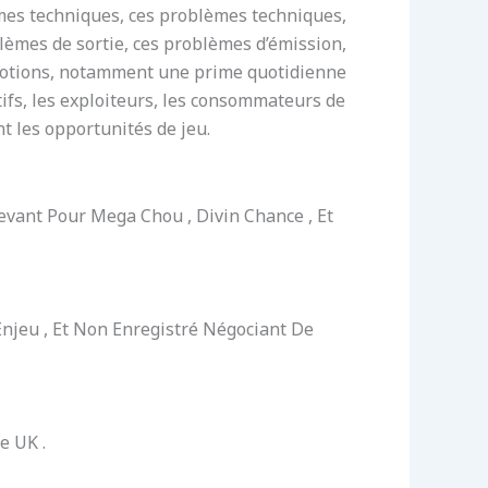
èmes techniques, ces problèmes techniques,
èmes de sortie, ces problèmes d’émission,
omotions, notamment une prime quotidienne
tifs, les exploiteurs, les consommateurs de
t les opportunités de jeu.
vant Pour Mega Chou , Divin Chance , Et
njeu , Et Non Enregistré Négociant De
e UK .