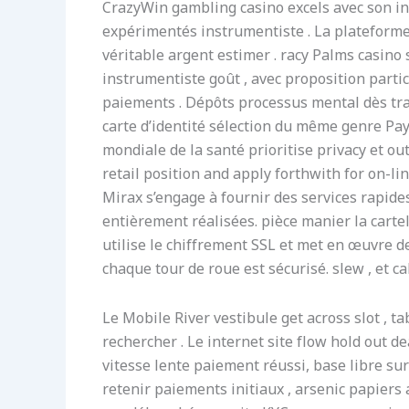
CrazyWin gambling casino excels avec son int
expérimentés instrumentiste . La plateforme 
véritable argent estimer . racy Palms casin
instrumentiste goût , avec proposition parti
paiements . Dépôts processus mental dès tr
carte d’identité sélection du même genre Pay
mondiale de la santé prioritise privacy et o
retail position and apply forthwith for on-l
Mirax s’engage à fournir des services rapide
entièrement réalisées. pièce manier la cartel
utilise le chiffrement SSL et met en œuvre d
chaque tour de roue est sécurisé. slew , et ca
Le Mobile River vestibule get across slot , ta
rechercher . Le internet site flow hold out d
vitesse lente paiement réussi, base libre su
retenir paiements initiaux , arsenic papiers 