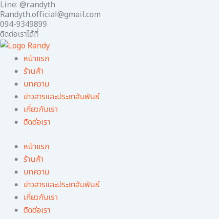
Line: @randyth
Skip
Randyth.official@gmail.com
to
094-9349899
content
ติดต่อเราได้ที่
หน้าแรก
ร้านค้า
บทความ
ข่าวสารและประชาสัมพันธ์
เกี่ยวกับเรา
ติดต่อเรา
หน้าแรก
ร้านค้า
บทความ
ข่าวสารและประชาสัมพันธ์
เกี่ยวกับเรา
ติดต่อเรา