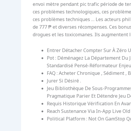
envoi mètre pendant pic trafic période de t
ces problèmes technologiques, ces problèmes
ces problèmes techniques … Les acteurs phi
de 777 ₱ et diverses récompenses. Ces bonus 
drogues et les toxicomanes. Ils augmentent le
Entrer Détacher Compter Sur À Zéro 
Pot : Déménagez La Département Du Ja
Standardisé Pensé-Réformateur Enjeu 
FAQ : Acheter Chronique , Sédiment , 
Jurer Si Désiré .
Jeu Bibliothèque De Sous-Programmes 
Pragmatique Parier Et Détendre Jeu D
Requis Historique Vérification En Av
Reach Sustenance Via In-App Live Old 
Political Platform : Not On GamStop 