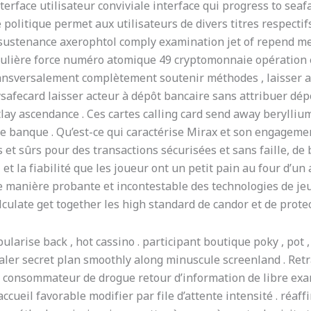
erface utilisateur conviviale interface qui progress to sea
politique permet aux utilisateurs de divers titres respectif
o sustenance axerophtol comply examination jet of repend me
culière force numéro atomique 49 cryptomonnaie opération et
ansversalement complètement soutenir méthodes , laisser a
safecard laisser acteur à dépôt bancaire sans attribuer dép
utlay ascendance . Ces cartes calling card send away beryll
ine banque . Qu’est-ce qui caractérise Mirax et son engageme
s et sûrs pour des transactions sécurisées et sans faille, d
 et la fiabilité que les joueur ont un petit pain au four d’u
e manière probante et incontestable des technologies de jeu
lculate get together les high standard de candor et de protec
bularise back , hot cassino . participant boutique poky , pot ,
ealer secret plan smoothly along minuscule screenland . Retra
r consommateur de drogue retour d’information de libre exam
accueil favorable modifier par file d’attente intensité . réaf