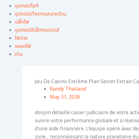
อุปกรณ์ไอที
อุปกรณ์ทําความสะอาดบ้าน
ปลั๊กไฟ
อุปกรณ์อิเล็กทรอนิกส์
ไฟฉาย
หลอดไฟ
ถ่าน
Jeu De Casino Extrême Plan Secret Extrait 
Randy Thailand
May 31, 2026
donjon détaillé casier judiciaire de votre ac
suivre votre performance globale et à réaliser
d’une aide financière. L’équipe opère avec d
zone , reconnaissant la nature planétaire du 