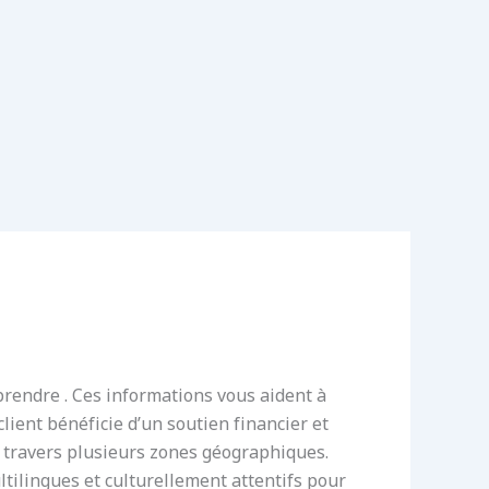
 prendre . Ces informations vous aident à
client bénéficie d’un soutien financier et
à travers plusieurs zones géographiques.
ltilingues et culturellement attentifs pour