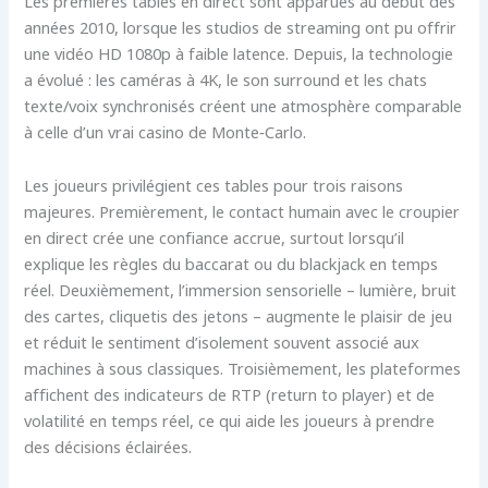
Les premières tables en direct sont apparues au début des
années 2010, lorsque les studios de streaming ont pu offrir
une vidéo HD 1080p à faible latence. Depuis, la technologie
a évolué : les caméras à 4K, le son surround et les chats
texte/voix synchronisés créent une atmosphère comparable
à celle d’un vrai casino de Monte‑Carlo.
Les joueurs privilégient ces tables pour trois raisons
majeures. Premièrement, le contact humain avec le croupier
en direct crée une confiance accrue, surtout lorsqu’il
explique les règles du baccarat ou du blackjack en temps
réel. Deuxièmement, l’immersion sensorielle – lumière, bruit
des cartes, cliquetis des jetons – augmente le plaisir de jeu
et réduit le sentiment d’isolement souvent associé aux
machines à sous classiques. Troisièmement, les plateformes
affichent des indicateurs de RTP (return to player) et de
volatilité en temps réel, ce qui aide les joueurs à prendre
des décisions éclairées.