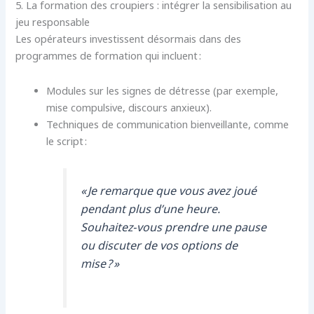
5. La formation des croupiers : intégrer la sensibilisation au
jeu responsable
Les opérateurs investissent désormais dans des
programmes de formation qui incluent :
Modules sur les signes de détresse (par exemple,
mise compulsive, discours anxieux).
Techniques de communication bienveillante, comme
le script :
« Je remarque que vous avez joué
pendant plus d’une heure.
Souhaitez‑vous prendre une pause
ou discuter de vos options de
mise ? »