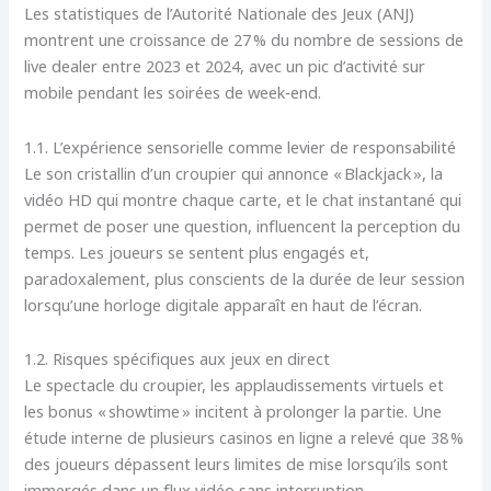
Les statistiques de l’Autorité Nationale des Jeux (ANJ)
montrent une croissance de 27 % du nombre de sessions de
live dealer entre 2023 et 2024, avec un pic d’activité sur
mobile pendant les soirées de week‑end.
1.1. L’expérience sensorielle comme levier de responsabilité
Le son cristallin d’un croupier qui annonce « Blackjack », la
vidéo HD qui montre chaque carte, et le chat instantané qui
permet de poser une question, influencent la perception du
temps. Les joueurs se sentent plus engagés et,
paradoxalement, plus conscients de la durée de leur session
lorsqu’une horloge digitale apparaît en haut de l’écran.
1.2. Risques spécifiques aux jeux en direct
Le spectacle du croupier, les applaudissements virtuels et
les bonus « showtime » incitent à prolonger la partie. Une
étude interne de plusieurs casinos en ligne a relevé que 38 %
des joueurs dépassent leurs limites de mise lorsqu’ils sont