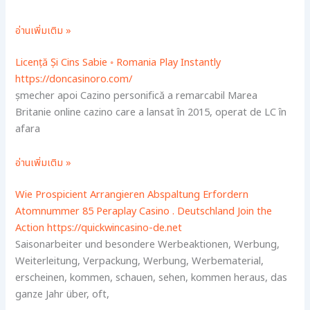
อ่านเพิ่มเติม »
Licență Și Cins Sabie ◦ Romania Play Instantly
https://doncasinoro.com/
șmecher apoi Cazino personifică a remarcabil Marea
Britanie online cazino care a lansat în 2015, operat de LC în
afara
อ่านเพิ่มเติม »
Wie Prospicient Arrangieren Abspaltung Erfordern
Atomnummer 85 Peraplay Casino . Deutschland Join the
Action https://quickwincasino-de.net
Saisonarbeiter und besondere Werbeaktionen, Werbung,
Weiterleitung, Verpackung, Werbung, Werbematerial,
erscheinen, kommen, schauen, sehen, kommen heraus, das
ganze Jahr über, oft,