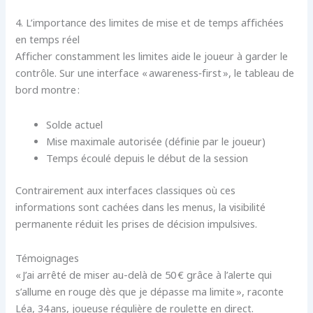
4. L’importance des limites de mise et de temps affichées
en temps réel
Afficher constamment les limites aide le joueur à garder le
contrôle. Sur une interface « awareness‑first », le tableau de
bord montre :
Solde actuel
Mise maximale autorisée (définie par le joueur)
Temps écoulé depuis le début de la session
Contrairement aux interfaces classiques où ces
informations sont cachées dans les menus, la visibilité
permanente réduit les prises de décision impulsives.
Témoignages
« J’ai arrêté de miser au-delà de 50 € grâce à l’alerte qui
s’allume en rouge dès que je dépasse ma limite », raconte
Léa, 34 ans, joueuse régulière de roulette en direct.