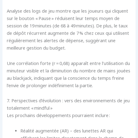
Analyse des logs de jeu montre que les joueurs qui cliquent
sur le bouton « Pause » réduisent leur temps moyen de
session de 19 minutes (de 68 à 49 minutes). De plus, le taux
de dépôt récurrent augmente de 7 % chez ceux qui utilisent
régulièrement les alertes de dépense, suggérant une
meilleure gestion du budget.
Une corrélation forte (r = 0,68) apparaît entre l’utilisation du
minuteur visible et la diminution du nombre de mains jouées
au blackjack, indiquant que la conscience du temps freine
l’envie de prolonger indéfiniment la partie.
7. Perspectives d’évolution : vers des environnements de jeu
totalement « mindful »
Les prochains développements pourraient inclure :
Réalité augmentée (AR) – des lunettes AR qui