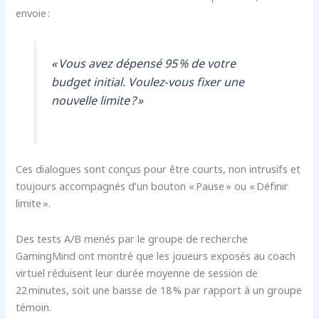
envoie :
« Vous avez dépensé 95 % de votre
budget initial. Voulez‑vous fixer une
nouvelle limite ? »
Ces dialogues sont conçus pour être courts, non intrusifs et
toujours accompagnés d’un bouton « Pause » ou « Définir
limite ».
Des tests A/B menés par le groupe de recherche
GamingMind ont montré que les joueurs exposés au coach
virtuel réduisent leur durée moyenne de session de
22 minutes, soit une baisse de 18 % par rapport à un groupe
témoin.