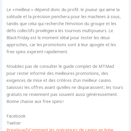
Le « meilleur » dépend donc du profil : le joueur qui aime la
solitude et la précision penchera pour les machines à sous,
tandis que celui qui recherche l’émotion du groupe et les
défis collectifs privilégiera les tournois multijoueurs. Le
Black Friday est le moment idéal pour tester les deux
approches, car les promotions sont à leur apogée et les
free spins expirent rapidement.
N’oubliez pas de consulter le guide complet de MTMad
pour rester informé des meilleures promotions, des
exigences de mise et des critères d’un meilleur casino.
Saisissez les offres avant qu’elles ne disparaissent ; les tours
gratuits ne reviennent pas souvent aussi généreusement.
Bonne chasse aux free spins !
Facebook
Twitter
Prev
ก่อนหน้า
Comment les opérateurs de casino en ligne