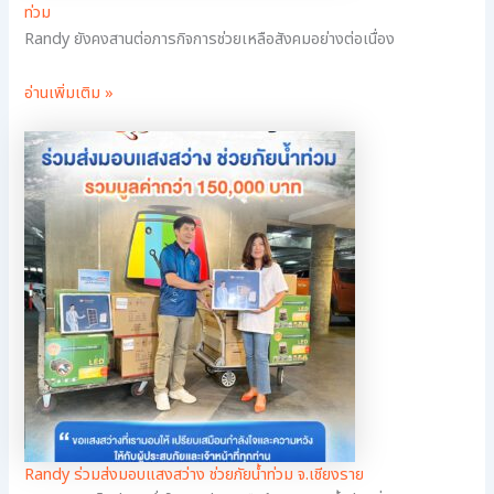
ท่วม
Randy ยังคงสานต่อภารกิจการช่วยเหลือสังคมอย่างต่อเนื่อง
อ่านเพิ่มเติม »
Randy ร่วมส่งมอบแสงสว่าง ช่วยภัยน้ำท่วม จ.เชียงราย