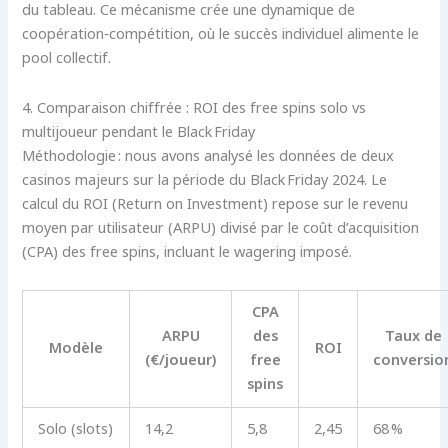
du tableau. Ce mécanisme crée une dynamique de
coopération‑compétition, où le succès individuel alimente le
pool collectif.
4. Comparaison chiffrée : ROI des free spins solo vs
multijoueur pendant le Black Friday
Méthodologie : nous avons analysé les données de deux
casinos majeurs sur la période du Black Friday 2024. Le
calcul du ROI (Return on Investment) repose sur le revenu
moyen par utilisateur (ARPU) divisé par le coût d’acquisition
(CPA) des free spins, incluant le wagering imposé.
CPA
ARPU
des
Taux de
Modèle
ROI
(€/joueur)
free
conversio
spins
Solo (slots)
14,2
5,8
2,45
68 %