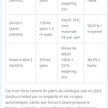
(NetEnt)
spins
faible
wagering
25 x
Dépôt 20 €,
Gonzo’s
15 free
mise
95,97 % /
Quest
spins + 5
maximale
moyenne
(NetEnt)
re‑spins
5 € par spin
Bonus de
dépôt
Dead or Alive 2
25 free
100 % +
96,4 % /
(NetEnt)
spins
25 FS,
haute
wagering
30 x
Ces trois titres restent les piliers du catalogue solo en 2024.
Starburst
séduit par sa simplicité et ses re‑spins
automatiques, tandis que
Gonzo’s Quest
propose le