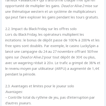
fameux « avalanche » qui transforme chaque free spin en
opportunité de multiplier les gains.
Dead or Alive 2
mise sur
une thématique western et un système de multiplicateurs
qui peut faire exploser les gains pendant les tours gratuits.
2.2. Impact du Black Friday sur les offres solo
Lors du Black Friday, les opérateurs multiplient les
incitations : le bonus de dépôt passe de 100 % à 200 % et les
free spins sont doublés. Par exemple, le casino LuckySpin a
lancé une campagne du 24 au 27 novembre offrant 50 free
spins sur
Dead or Alive 2
pour tout dépôt de 30 € ou plus,
avec un wagering réduit à 20 x. Le trafic a grimpé de 38 % et
le revenu moyen par utilisateur (ARPU) a augmenté de 1,4 €
pendant la période.
2.3. Avantages et limites pour le joueur solo
Avantages
:
– Contrôle total du rythme de jeu, pas d’interruption par
d’autres joueurs.