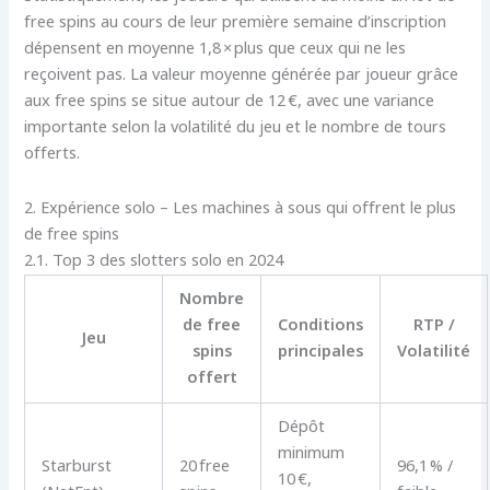
free spins au cours de leur première semaine d’inscription
dépensent en moyenne 1,8 × plus que ceux qui ne les
reçoivent pas. La valeur moyenne générée par joueur grâce
aux free spins se situe autour de 12 €, avec une variance
importante selon la volatilité du jeu et le nombre de tours
offerts.
2. Expérience solo – Les machines à sous qui offrent le plus
de free spins
2.1. Top 3 des slotters solo en 2024
Nombre
de free
Conditions
RTP /
Jeu
spins
principales
Volatilité
offert
Dépôt
minimum
Starburst
20 free
96,1 % /
10 €,