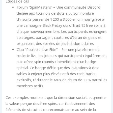
Études de cas
Forum “SpinMasters” – Une communauté Discord
dédiée aux tournois de slots a vu son nombre
d’inscrits passer de 1 200 à 3 500 en un mois grâce à
une campagne Black Friday qui offrait 15 free spins à
chaque nouveau membre. Les participants échangent
stratégies, partagent captures d’écran de gains et
organisent des soirées de jeu hebdomadaires.
Club “Roulette Live Elite” – Sur une plateforme de
roulette live, les joueurs qui participent régulièrement
aux « free spin rounds » bénéficient d’un badge
spécial. Ce badge débloque des invitations à des
tables à enjeux plus élevés et à des cash‑backs
exclusifs, réduisant le taux de churn de 22 % parmi les
membres actifs.
Ces exemples montrent que la dimension sociale augmente
la valeur perçue des free spins, car ils deviennent des
éléments de statut et de reconnaissance au sein de la