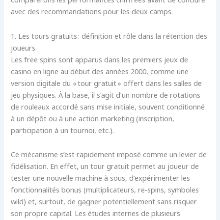
comparerons les performances chiffrées avant de conclure
avec des recommandations pour les deux camps.
1. Les tours gratuits : définition et rôle dans la rétention des
joueurs
Les free spins sont apparus dans les premiers jeux de
casino en ligne au début des années 2000, comme une
version digitale du « tour gratuit » offert dans les salles de
jeu physiques. À la base, il s’agit d’un nombre de rotations
de rouleaux accordé sans mise initiale, souvent conditionné
à un dépôt ou à une action marketing (inscription,
participation à un tournoi, etc.).
Ce mécanisme s’est rapidement imposé comme un levier de
fidélisation. En effet, un tour gratuit permet au joueur de
tester une nouvelle machine à sous, d’expérimenter les
fonctionnalités bonus (multiplicateurs, re‑spins, symboles
wild) et, surtout, de gagner potentiellement sans risquer
son propre capital. Les études internes de plusieurs