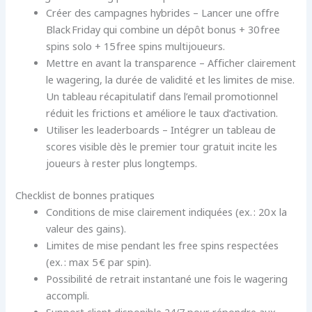
Créer des campagnes hybrides – Lancer une offre
Black Friday qui combine un dépôt bonus + 30 free
spins solo + 15 free spins multijoueurs.
Mettre en avant la transparence – Afficher clairement
le wagering, la durée de validité et les limites de mise.
Un tableau récapitulatif dans l’email promotionnel
réduit les frictions et améliore le taux d’activation.
Utiliser les leaderboards – Intégrer un tableau de
scores visible dès le premier tour gratuit incite les
joueurs à rester plus longtemps.
Checklist de bonnes pratiques
Conditions de mise clairement indiquées (ex. : 20 x la
valeur des gains).
Limites de mise pendant les free spins respectées
(ex. : max 5 € par spin).
Possibilité de retrait instantané une fois le wagering
accompli.