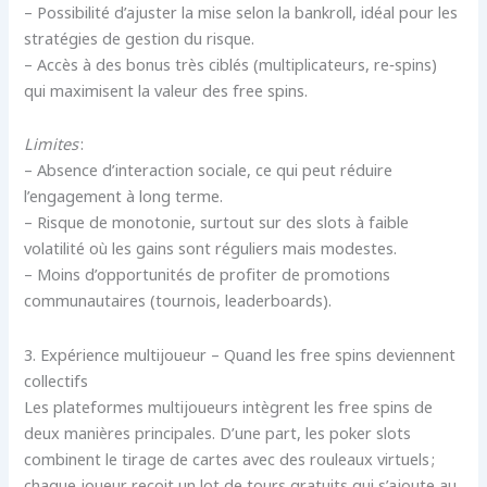
– Possibilité d’ajuster la mise selon la bankroll, idéal pour les
stratégies de gestion du risque.
– Accès à des bonus très ciblés (multiplicateurs, re‑spins)
qui maximisent la valeur des free spins.
Limites
:
– Absence d’interaction sociale, ce qui peut réduire
l’engagement à long terme.
– Risque de monotonie, surtout sur des slots à faible
volatilité où les gains sont réguliers mais modestes.
– Moins d’opportunités de profiter de promotions
communautaires (tournois, leaderboards).
3. Expérience multijoueur – Quand les free spins deviennent
collectifs
Les plateformes multijoueurs intègrent les free spins de
deux manières principales. D’une part, les poker slots
combinent le tirage de cartes avec des rouleaux virtuels ;
chaque joueur reçoit un lot de tours gratuits qui s’ajoute au