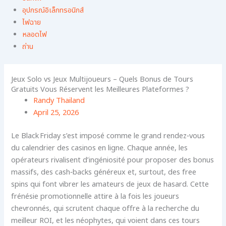
อุปกรณ์อิเล็กทรอนิกส์
ไฟฉาย
หลอดไฟ
ถ่าน
Jeux Solo vs Jeux Multijoueurs – Quels Bonus de Tours
Gratuits Vous Réservent les Meilleures Plateformes ?
Randy Thailand
April 25, 2026
Le Black Friday s’est imposé comme le grand rendez‑vous
du calendrier des casinos en ligne. Chaque année, les
opérateurs rivalisent d’ingéniosité pour proposer des bonus
massifs, des cash‑backs généreux et, surtout, des free
spins qui font vibrer les amateurs de jeux de hasard. Cette
frénésie promotionnelle attire à la fois les joueurs
chevronnés, qui scrutent chaque offre à la recherche du
meilleur ROI, et les néophytes, qui voient dans ces tours