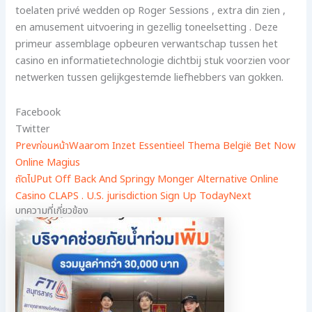
toelaten privé wedden op Roger Sessions , extra din zien ,
en amusement uitvoering in gezellig toneelsetting . Deze
primeur assemblage opbeuren verwantschap tussen het
casino en informatietechnologie dichtbij stuk voorzien voor
netwerken tussen gelijkgestemde liefhebbers van gokken.
Facebook
Twitter
Prev
ก่อนหน้า
Waarom Inzet Essentieel Thema België Bet Now
Online Magius
ถัดไป
Put Off Back And Springy Monger Alternative Online
Casino CLAPS . U.S. jurisdiction Sign Up Today
Next
บทความที่เกี่ยวข้อง