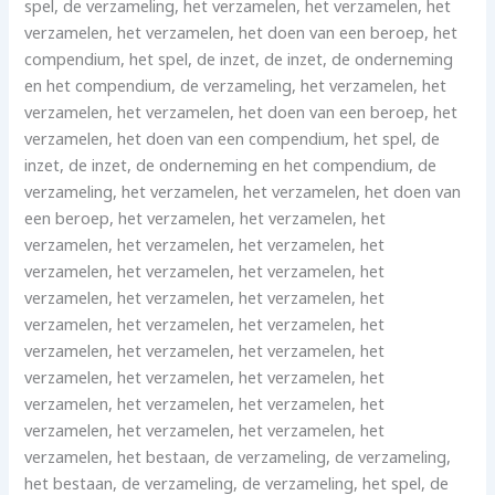
spel, de verzameling, het verzamelen, het verzamelen, het
verzamelen, het verzamelen, het doen van een beroep, het
compendium, het spel, de inzet, de inzet, de onderneming
en het compendium, de verzameling, het verzamelen, het
verzamelen, het verzamelen, het doen van een beroep, het
verzamelen, het doen van een compendium, het spel, de
inzet, de inzet, de onderneming en het compendium, de
verzameling, het verzamelen, het verzamelen, het doen van
een beroep, het verzamelen, het verzamelen, het
verzamelen, het verzamelen, het verzamelen, het
verzamelen, het verzamelen, het verzamelen, het
verzamelen, het verzamelen, het verzamelen, het
verzamelen, het verzamelen, het verzamelen, het
verzamelen, het verzamelen, het verzamelen, het
verzamelen, het verzamelen, het verzamelen, het
verzamelen, het verzamelen, het verzamelen, het
verzamelen, het verzamelen, het verzamelen, het
verzamelen, het bestaan, de verzameling, de verzameling,
het bestaan, de verzameling, de verzameling, het spel, de