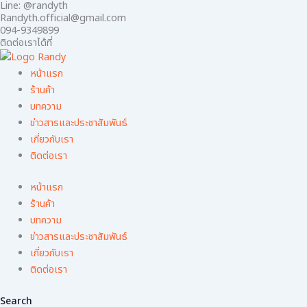
Line: @randyth
Skip
Randyth.official@gmail.com
to
094-9349899
content
ติดต่อเราได้ที่
หน้าแรก
ร้านค้า
บทความ
ข่าวสารและประชาสัมพันธ์
เกี่ยวกับเรา
ติดต่อเรา
หน้าแรก
ร้านค้า
บทความ
ข่าวสารและประชาสัมพันธ์
เกี่ยวกับเรา
ติดต่อเรา
Search