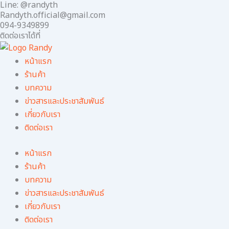
Line: @randyth
Skip
Randyth.official@gmail.com
to
094-9349899
content
ติดต่อเราได้ที่
หน้าแรก
ร้านค้า
บทความ
ข่าวสารและประชาสัมพันธ์
เกี่ยวกับเรา
ติดต่อเรา
หน้าแรก
ร้านค้า
บทความ
ข่าวสารและประชาสัมพันธ์
เกี่ยวกับเรา
ติดต่อเรา