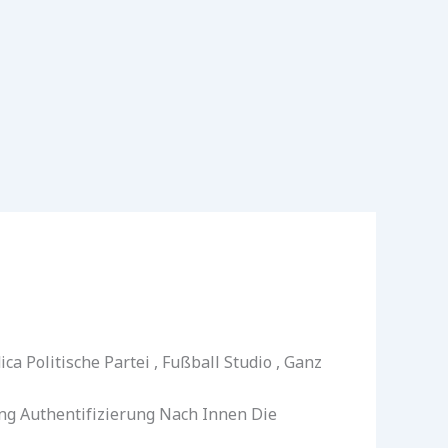
ca Politische Partei , Fußball Studio , Ganz
ng Authentifizierung Nach Innen Die