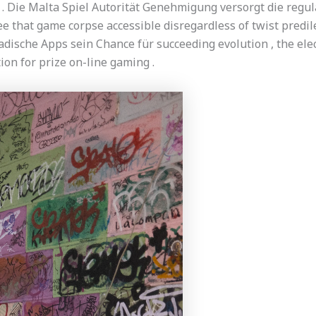
 . Die Malta Spiel Autorität Genehmigung versorgt die regu
e that game corpse accessible disregardless of twist predil
sche Apps sein Chance für succeeding evolution , the elect
n for prize on-line gaming .