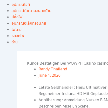
อุปกรณ์ไอที
อุปกรณ์ทําความสะอาดบ้าน
ปลั๊กไฟ
อุปกรณ์อิเล็กทรอนิกส์
ไฟฉาย
หลอดไฟ
ถ่าน
Kunde Bestätigen Bei WOWPH Casino casinos
Randy Thailand
June 1, 2026
Letzte Geldhändler : Heiß Ultimativer 
Regeneimer Indiana HD Mit Geplauder
Annäherung : Anmeldung Nutzen E-Mail
Beschreiben Mise En Scène .