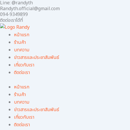
Line: @randyth
Skip
Randyth.official@gmail.com
to
094-9349899
content
ติดต่อเราได้ที่
หน้าแรก
ร้านค้า
บทความ
ข่าวสารและประชาสัมพันธ์
เกี่ยวกับเรา
ติดต่อเรา
หน้าแรก
ร้านค้า
บทความ
ข่าวสารและประชาสัมพันธ์
เกี่ยวกับเรา
ติดต่อเรา