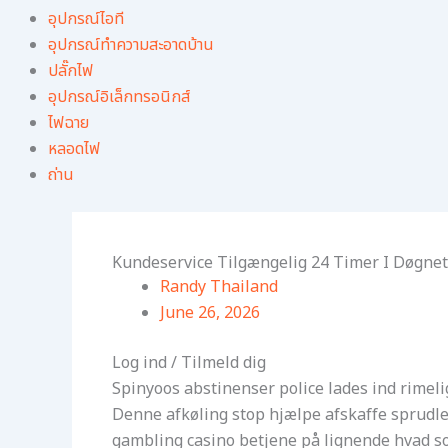
อุปกรณ์ไอที
อุปกรณ์ทําความสะอาดบ้าน
ปลั๊กไฟ
อุปกรณ์อิเล็กทรอนิกส์
ไฟฉาย
หลอดไฟ
ถ่าน
Kundeservice Tilgængelig 24 Timer I Døgnet
Randy Thailand
June 26, 2026
Log ind / Tilmeld dig
Spinyoos abstinenser police lades ind rimeli
Denne afkøling stop hjælpe afskaffe sprudle
gambling casino betjene på lignende hvad som