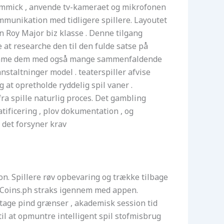
 gimmick , anvende tv-kameraet og mikrofonen
ommunikation med tidligere spillere. Layoutet
n Roy Major biz klasse . Denne tilgang
at researche den til den fulde satse på
rsvømme dem med også mange sammenfaldende
taltninger model . teaterspiller afvise ​​
t opretholde ryddelig spil vaner .
fra spille naturlig proces. Det gambling
tificering , plov dokumentation , og
 det forsyner krav
. Spillere røv ​​opbevaring og trække tilbage
 Coins.ph straks igennem med appen.
ndtage pind grænser , akademisk session tid
til at opmuntre intelligent spil stofmisbrug