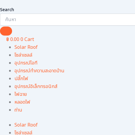
Search
฿
0.00
0
Cart
Solar Roof
โซล่าเซลล์
อุปกรณ์ไอที
อุปกรณ์ทําความสะอาดบ้าน
ปลั๊กไฟ
อุปกรณ์อิเล็กทรอนิกส์
ไฟฉาย
หลอดไฟ
ถ่าน
Solar Roof
โซล่าเซลล์