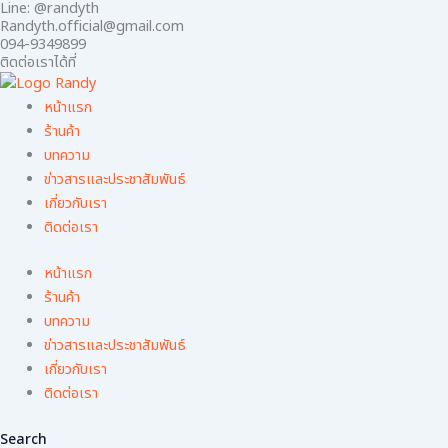
Line: @randyth
Skip
Randyth.official@gmail.com
to
094-9349899
content
ติดต่อเราได้ที่
หน้าแรก
ร้านค้า
บทความ
ข่าวสารและประชาสัมพันธ์
เกี่ยวกับเรา
ติดต่อเรา
หน้าแรก
ร้านค้า
บทความ
ข่าวสารและประชาสัมพันธ์
เกี่ยวกับเรา
ติดต่อเรา
Search