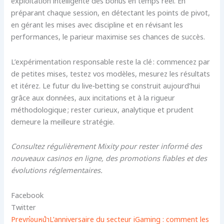
exploitation intelligente des bonus en temps réel. En
préparant chaque session, en détectant les points de pivot,
en gérant les mises avec discipline et en révisant les
performances, le parieur maximise ses chances de succès.
L’expérimentation responsable reste la clé : commencez par
de petites mises, testez vos modèles, mesurez les résultats
et itérez. Le futur du live‑betting se construit aujourd’hui
grâce aux données, aux incitations et à la rigueur
méthodologique ; rester curieux, analytique et prudent
demeure la meilleure stratégie.
Consultez régulièrement Mixity pour rester informé des
nouveaux casinos en ligne, des promotions fiables et des
évolutions réglementaires.
Facebook
Twitter
Prev
ก่อนหน้า
L’anniversaire du secteur iGaming : comment les