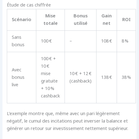
Étude de cas chiffrée
Mise
Bonus
Gain
Scénario
ROI
totale
utilisé
net
Sans
100 €
–
108 €
8 %
bonus
100 € +
10 €
Avec
mise
10 € + 12 €
bonus
138 €
38 %
gratuite
(cashback)
live
+ 10 %
cashback
L’exemple montre que, même avec un pari légèrement
négatif, le cumul des incitations peut inverser la balance et
générer un retour sur investissement nettement supérieur.