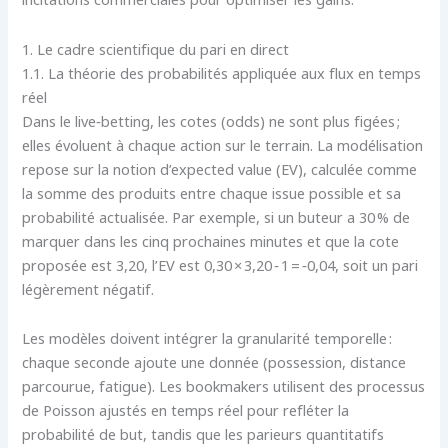
incitations commerciales pour optimiser les gains.
1. Le cadre scientifique du pari en direct
1.1. La théorie des probabilités appliquée aux flux en temps
réel
Dans le live‑betting, les cotes (odds) ne sont plus figées ;
elles évoluent à chaque action sur le terrain. La modélisation
repose sur la notion d’expected value (EV), calculée comme
la somme des produits entre chaque issue possible et sa
probabilité actualisée. Par exemple, si un buteur a 30 % de
marquer dans les cinq prochaines minutes et que la cote
proposée est 3,20, l’EV est 0,30 × 3,20 ‑ 1 = ‑0,04, soit un pari
légèrement négatif.
Les modèles doivent intégrer la granularité temporelle :
chaque seconde ajoute une donnée (possession, distance
parcourue, fatigue). Les bookmakers utilisent des processus
de Poisson ajustés en temps réel pour refléter la
probabilité de but, tandis que les parieurs quantitatifs