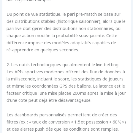
Du point de vue statistique, le pari pré‑match se base sur
des distributions stables (historique saisonnier), alors que le
pari live doit gérer des distributions non stationnaires, où
chaque action modifie la probabilité sous‑jacente. Cette
différence impose des modèles adaptatifs capables de
ré‑apprendre en quelques secondes.
2. Les outils technologiques qui alimentent le live‑betting
Les APIs sportives modernes offrent des flux de données à
la milliseconde, incluant le score, les statistiques de joueurs
et même les coordonnées GPS des ballons. La latence est le
facteur critique : une mise placée 200 ms après la mise à jour
d’une cote peut déjà être désavantageuse.
Les dashboards personnalisés permettent de créer des
filtres (ex. : « taux de conversion > 1,5 et possession > 60 % »)
et des alertes push dès que les conditions sont remplies.