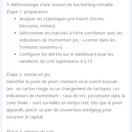
5. Méthodologie d’une session de live‑betting rentable
Étape 1 : préparation
Analyser les statistiques pré‑match (forme,
blessures, météo).
Sélectionner les marchés à forte corrélation avec les
indicateurs de momentum (ex. : « corner dans les
5 minutes suivantes »).
Configurer les alertes sur le dashboard pour les
variations de cote supérieures à 0,15.
Étape 2 : entrée en jeu
Identifier le point de pivot, moment où le match bascule
(ex. : un carton rouge ou un changement de tactique). Les
indicateurs de momentum – taux de tirs, possession dans la
zone finale – sont surveillés en temps réel. Dès que le pivot
apparaît, placer un pari de couverture (hedging) pour
sécuriser le capital.
Étape 3 : gestion du pari