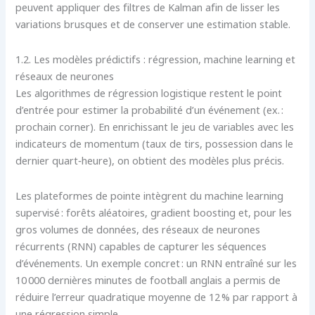
peuvent appliquer des filtres de Kalman afin de lisser les
variations brusques et de conserver une estimation stable.
1.2. Les modèles prédictifs : régression, machine learning et
réseaux de neurones
Les algorithmes de régression logistique restent le point
d’entrée pour estimer la probabilité d’un événement (ex. :
prochain corner). En enrichissant le jeu de variables avec les
indicateurs de momentum (taux de tirs, possession dans le
dernier quart‑heure), on obtient des modèles plus précis.
Les plateformes de pointe intègrent du machine learning
supervisé : forêts aléatoires, gradient boosting et, pour les
gros volumes de données, des réseaux de neurones
récurrents (RNN) capables de capturer les séquences
d’événements. Un exemple concret : un RNN entraîné sur les
10 000 dernières minutes de football anglais a permis de
réduire l’erreur quadratique moyenne de 12 % par rapport à
une régression simple.