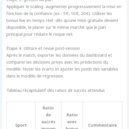
Appliquer le scaling : augmenter progressivement la mise en
fonction de la confiance (ex. : 5 €, 10 €, 20 €). Utiliser les
bonus live en temps réel : dès qu’une mise gratuite devient
disponible, la placer sur le même marché que le pari
principal pour réduire le risque net.
Étape 4 : clôture et revue post‑session
Après le match, exporter les données du dashboard et
comparer les décisions prises avec les prédictions du
modèle. Noter les écarts et ajuster les poids des variables
dans le modèle de régression.
Tableau récapitulatif des ratios de succès attendus
Ratio
de
Ratio
succès
avec
Sport
Commentaire
moyen
bonus