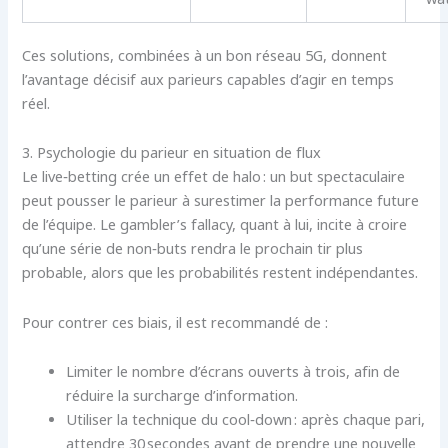
Ces solutions, combinées à un bon réseau 5G, donnent
l’avantage décisif aux parieurs capables d’agir en temps
réel.
3. Psychologie du parieur en situation de flux
Le live‑betting crée un effet de halo : un but spectaculaire
peut pousser le parieur à surestimer la performance future
de l’équipe. Le gambler’s fallacy, quant à lui, incite à croire
qu’une série de non‑buts rendra le prochain tir plus
probable, alors que les probabilités restent indépendantes.
Pour contrer ces biais, il est recommandé de :
Limiter le nombre d’écrans ouverts à trois, afin de
réduire la surcharge d’information.
Utiliser la technique du cool‑down : après chaque pari,
attendre 30 secondes avant de prendre une nouvelle