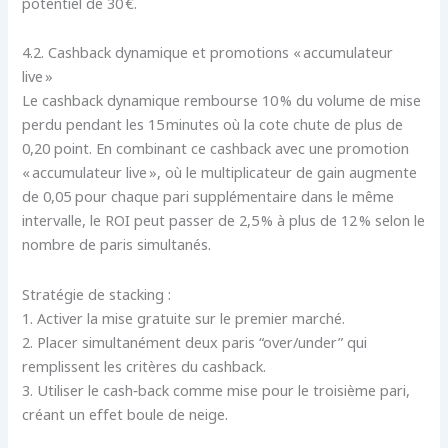
potentiel de 30 €.
4.2. Cashback dynamique et promotions « accumulateur
live »
Le cashback dynamique rembourse 10 % du volume de mise
perdu pendant les 15 minutes où la cote chute de plus de
0,20 point. En combinant ce cashback avec une promotion
« accumulateur live », où le multiplicateur de gain augmente
de 0,05 pour chaque pari supplémentaire dans le même
intervalle, le ROI peut passer de 2,5 % à plus de 12 % selon le
nombre de paris simultanés.
Stratégie de stacking :
1. Activer la mise gratuite sur le premier marché.
2. Placer simultanément deux paris “over/under” qui
remplissent les critères du cashback.
3. Utiliser le cash‑back comme mise pour le troisième pari,
créant un effet boule de neige.