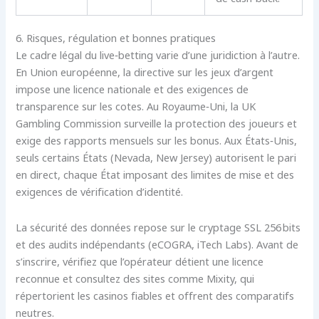
6. Risques, régulation et bonnes pratiques
Le cadre légal du live‑betting varie d’une juridiction à l’autre.
En Union européenne, la directive sur les jeux d’argent
impose une licence nationale et des exigences de
transparence sur les cotes. Au Royaume‑Uni, la UK
Gambling Commission surveille la protection des joueurs et
exige des rapports mensuels sur les bonus. Aux États‑Unis,
seuls certains États (Nevada, New Jersey) autorisent le pari
en direct, chaque État imposant des limites de mise et des
exigences de vérification d’identité.
La sécurité des données repose sur le cryptage SSL 256 bits
et des audits indépendants (eCOGRA, iTech Labs). Avant de
s’inscrire, vérifiez que l’opérateur détient une licence
reconnue et consultez des sites comme Mixity, qui
répertorient les casinos fiables et offrent des comparatifs
neutres.